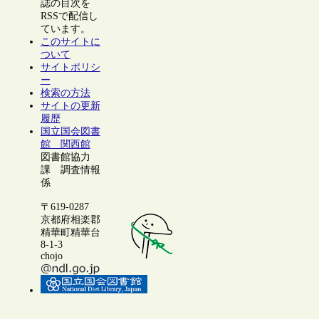
誌の目次を
RSSで配信し
ています。
このサイトに
ついて
サイトポリシ
ー
検索の方法
サイトの更新
履歴
国立国会図書
館 関西館
図書館協力
課 調査情報
係
〒619-0287
京都府相楽郡
精華町精華台
8-1-3
chojo