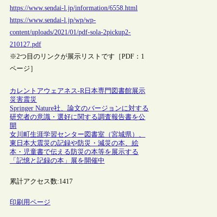
https://www.sendai-l.jp/information/6558.html
https://www.sendai-l.jp/wp/wp-
content/uploads/2021/01/pdf-sola-2pickup2-
210127.pdf
※2つ目のリンクが展示リストです［PDF：1
ページ］
カレントアウェアネス-R
日本
専門図書館
展示
災害
震災
Springer Nature社、論文のバージョンに対する
研究者の意識・選好に関する調査報告書を公
開
女川町生涯学習センター図書室（宮城県）、
東日本大震災の記録や防災・減災の本、絵
本・児童書で伝える防災の本等を展示する
「記憶と記録の本」展を開催中
累計アクセス数:
1417
印刷用ページ