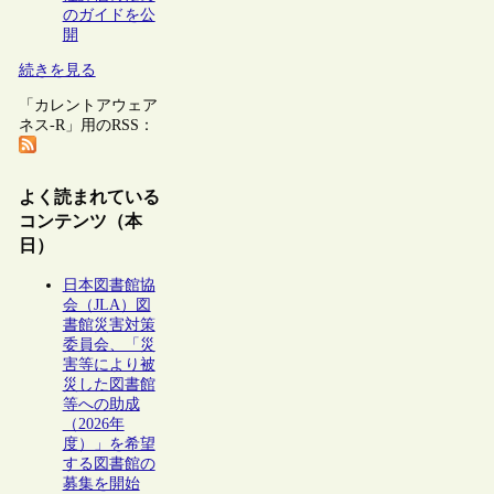
のガイドを公
開
続きを見る
「カレントアウェア
ネス-R」用のRSS：
よく読まれている
コンテンツ（本
日）
日本図書館協
会（JLA）図
書館災害対策
委員会、「災
害等により被
災した図書館
等への助成
（2026年
度）」を希望
する図書館の
募集を開始