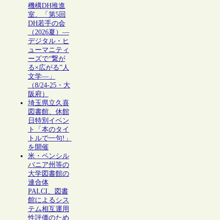
機構DH推進
室、「第5回
DH若手の会
（2026夏）―
デジタル・ヒ
ューマニティ
ーズで“繋が
る×広がる”人
文学―」
（8/24-25・大
阪府）
埼玉県立久喜
図書館、休館
日特別イベン
ト「本のタイ
トルで一句!」
を開催
米・ペンシル
バニア州等の
大学図書館の
連合体
PALCI、図書
館によるシス
テム相互運用
性評価のため