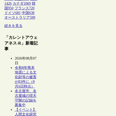
1426
カナダ
1069
韓
国
950
フランス
720
ドイツ
681
中国
638
オーストラリア
599
続きを見る
「カレントアウェ
アネス-R」新着記
事
2026年08月07
日
令和8年熊本
地震による文
化財等の被害
が83件に（8
月6日時点）
名古屋市、名
古屋城の現天
守閣の記録を
募集中
【イベント】
人間文化研究