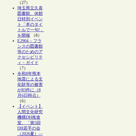
（27）
埼玉県立久喜
図書館、休館
日特別イベン
ト「本のタイ
トルで一句!」
を開催
（8）
E2904 – フラ
ンスの図書館
等のためのア
クセシビリテ
ィ・ガイド
（7）
令和8年熊本
地震による文
化財等の被害
が83件に（8
月6日時点）
（6）
【イベント】
人間文化研究
機構DH推進
室、「第5回
DH若手の会
（2026夏）―