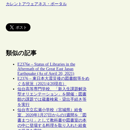
カレントアウェアネス・ポータル
類似の記事
E2376e – Status of Libraries in the
Aftermath of the Great East Japan
Earthquake (As of April 20, 2021)
E2376 – 東日本大震災後の図書館等をめ
ぐる状況（2021/4/20現在）
仙台高等専門学校、「新入生課題解決
型オリエンテーション」を開催：図書
館の課題では蔵書検索・貸出手続き等
を実行
仙台市立広瀬小学校（宮城県）給食
室、2020年1月27日からの1週間を「図
書まつり」として教科書や図書室の本
の中に登場する料理を取り入れた給食