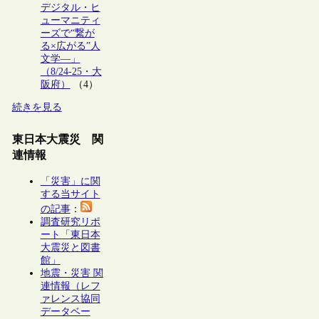
デジタル・ヒ
ューマニティ
ーズで“繋が
る×広がる”人
文学―」
（8/24-25・大
阪府）
（4）
続きを見る
東日本大震災 関
連情報
「災害」に関
する当サイト
の記事
：
調査研究リポ
ート「東日本
大震災と図書
館」
地震・災害 関
連情報（レフ
ァレンス協同
データベー