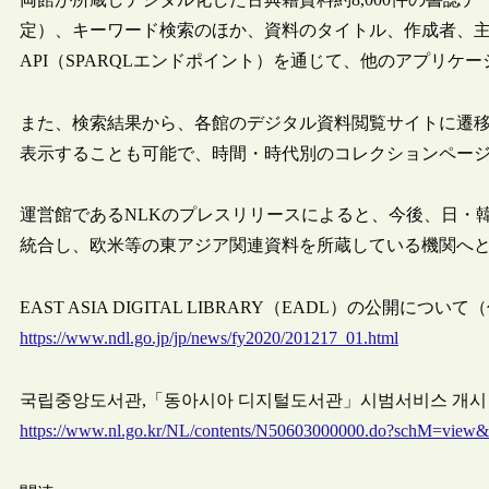
定）、キーワード検索のほか、資料のタイトル、作成者、主
API（SPARQLエンドポイント）を通じて、他のアプリケ
また、検索結果から、各館のデジタル資料閲覧サイトに遷
表示することも可能で、時間・時代別のコレクションペー
運営館であるNLKのプレスリリースによると、今後、日・
統合し、欧米等の東アジア関連資料を所蔵している機関へ
EAST ASIA DIGITAL LIBRARY（EADL）の公開について
https://www.ndl.go.jp/jp/news/fy2020/201217_01.html
국립중앙도서관,「동아시아 디지털도서관」시범서비스 개시（NLK
https://www.nl.go.kr/NL/contents/N50603000000.do?schM=vie