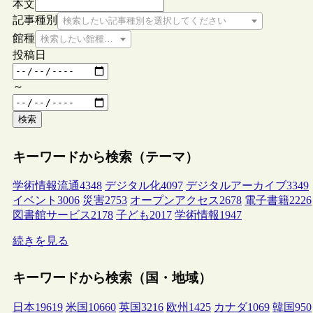
本文
記事種別
検索したい記事種別を選択してください
館種
検索したい館種を選択してください
投稿日
～
検索
キーワードから検索（テーマ）
学術情報流通
4348
デジタル化
4097
デジタルアーカイブ
3349
イベント
3006
災害
2753
オープンアクセス
2678
電子書籍
2226
図書館サービス
2178
子ども
2017
学術情報
1947
続きを見る
キーワードから検索（国・地域）
日本
19619
米国
10660
英国
3216
欧州
1425
カナダ
1069
韓国
950