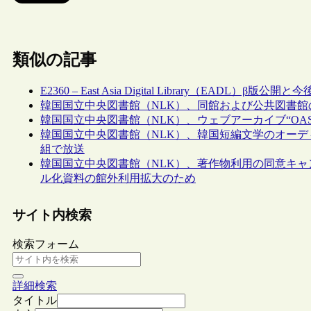
類似の記事
E2360 – East Asia Digital Library（EADL）β版公開
韓国国立中央図書館（NLK）、同館および公共図書館の司書に
韓国国立中央図書館（NLK）、ウェブアーカイブ“OAS
韓国国立中央図書館（NLK）、韓国短編文学のオーデ
組で放送
韓国国立中央図書館（NLK）、著作物利用の同意キ
ル化資料の館外利用拡大のため
サイト内検索
検索フォーム
詳細検索
タイトル