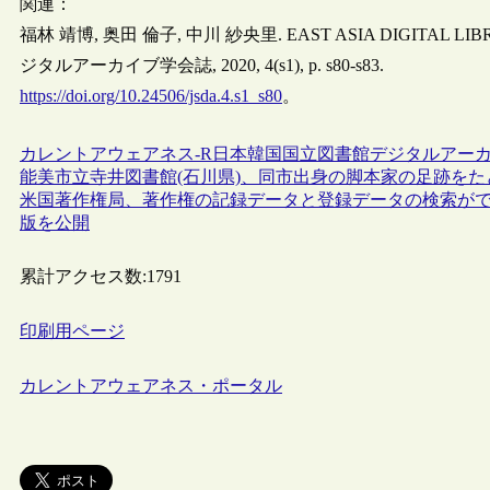
関連：
福林 靖博, 奥田 倫子, 中川 紗央里. EAST ASIA DIGI
ジタルアーカイブ学会誌, 2020, 4(s1), p. s80-s83.
https://doi.org/10.24506/jsda.4.s1_s80
。
カレントアウェアネス-R
日本
韓国
国立図書館
デジタルアー
能美市立寺井図書館(石川県)、同市出身の脚本家の足跡を
米国著作権局、著作権の記録データと登録データの検索ができる新しいポータル
版を公開
累計アクセス数:
1791
印刷用ページ
カレントアウェアネス・ポータル