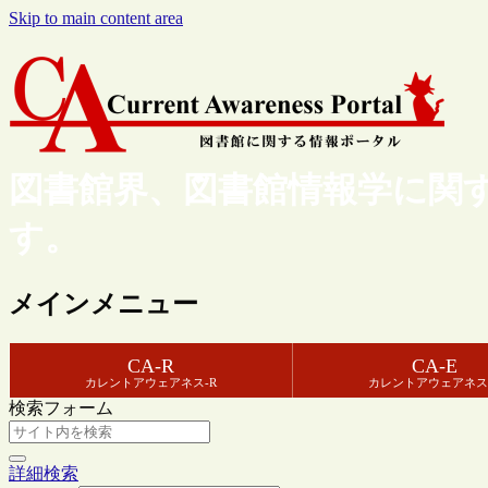
Skip to main content area
図書館界、図書館情報学に関
す。
メインメニュー
CA-R
CA-E
カレントアウェアネス-R
カレントアウェアネス
検索フォーム
詳細検索