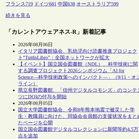
フランス
719
ドイツ
681
中国
638
オーストラリア
599
続きを見る
「カレントアウェアネス-R」新着記事
2026年08月06日
イタリア図書館協会、乳幼児向け読書推進プロジェク
ト“TuttInLibro”：全国ネットワークが拡大
【イベント】国立国会図書館（NDL）、科学技術に関
する調査プロジェクト2026シンポジウム「AI for
Science―科学技術政策へのインパクト―」（9/11・オ
ライン）
県立長野図書館、「信州デジタルコモンズ」のコンテ
ツにDOIの付与を開始
2026年08月05日
国立大学図書館協会、令和8年熊本地震で被災した学
生・教職員に向けた、同協会会員館の支援状況をまと
たページを公開
国立国会図書館デジタルコレクションに新聞等約4.5万
点を追加