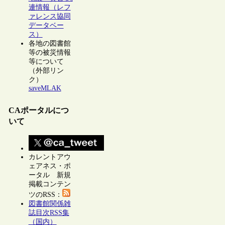
連情報（レフ
ァレンス協同
データベー
ス）
各地の図書館
等の被災情報
等について
（外部リン
ク）
saveMLAK
CAポータルにつ
いて
カレントアウ
ェアネス・ポ
ータル 新規
掲載コンテン
ツのRSS：
図書館関係雑
誌目次RSS集
（国内）