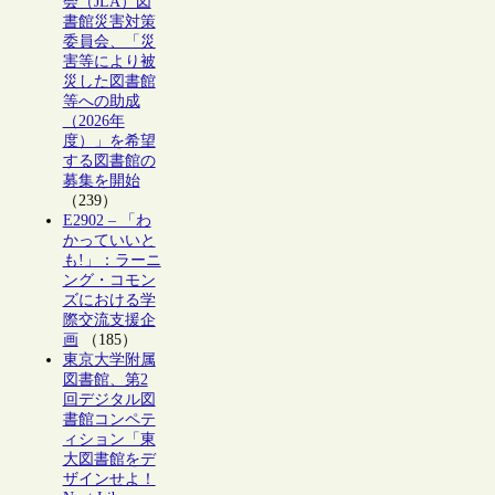
会（JLA）図
書館災害対策
委員会、「災
害等により被
災した図書館
等への助成
（2026年
度）」を希望
する図書館の
募集を開始
（239）
E2902 – 「わ
かっていいと
も!」：ラーニ
ング・コモン
ズにおける学
際交流支援企
画
（185）
東京大学附属
図書館、第2
回デジタル図
書館コンペテ
ィション「東
大図書館をデ
ザインせよ！