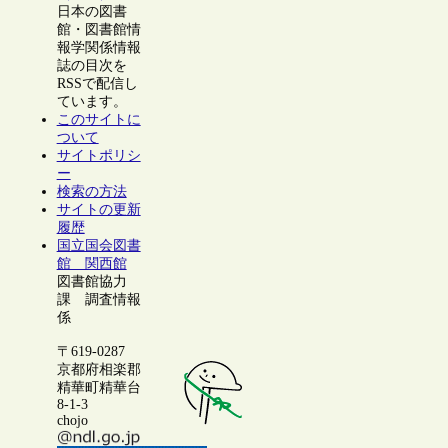
日本の図書
館・図書館情
報学関係情報
誌の目次を
RSSで配信し
ています。
このサイトに
ついて
サイトポリシ
ー
検索の方法
サイトの更新
履歴
国立国会図書
館 関西館
図書館協力
課 調査情報
係
〒619-0287
京都府相楽郡
精華町精華台
8-1-3
chojo