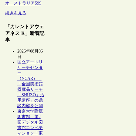
オーストラリア
599
続きを見る
「カレントアウェ
アネス-R」新着記
事
2026年08月06
日
国立アートリ
サーチセンタ
ー
（NCAR）、
「全国美術館
収蔵品サーチ
「SHŪZŌ」活
用講座」の鼎
談内容を公開
東京大学附属
図書館、第2
回デジタル図
書館コンペテ
ィション「東