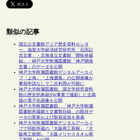
類似の記事
国立公文書館アジア歴史資料センタ
ー、滋賀大学経済経営研究所「石田記
念文庫」・北海道立文書館「開拓使裁
録」・神戸大学附属図書館「神戸開港
文書」のデータを公開
神戸大学附属図書館デジタルアーカイ
ブ『上海』『上海週報』の公開画像が
事前申請なしで二次利用が可能に
神戸大学附属図書館、国文学研究資料
館の歴史的典籍NW事業で撮影した古典
籍の電子化画像を公開
神戸大学附属図書館、「神戸大学附属
図書館所蔵郷土文書類目録」の既存デ
ータの更新および新規追加を発表
神戸大学附属図書館デジタルアーカイ
ブで同館所蔵の『大阪商工新報』『大
阪商工新聞』『大阪メリヤスタオル商
工新聞』が公開