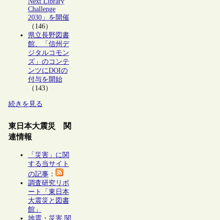
Next Library
Challenge
2030」を開催
（146）
県立長野図書
館、「信州デ
ジタルコモン
ズ」のコンテ
ンツにDOIの
付与を開始
（143）
続きを見る
東日本大震災 関
連情報
「災害」に関
する当サイト
の記事
：
調査研究リポ
ート「東日本
大震災と図書
館」
地震・災害 関