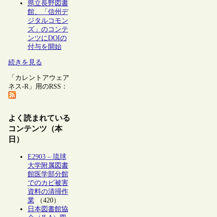
県立長野図書
館、「信州デ
ジタルコモン
ズ」のコンテ
ンツにDOIの
付与を開始
続きを見る
「カレントアウェア
ネス-R」用のRSS：
よく読まれている
コンテンツ（本
日）
E2903 – 琉球
大学附属図書
館医学部分館
でのカビ被害
資料の清掃作
業
（420）
日本図書館協