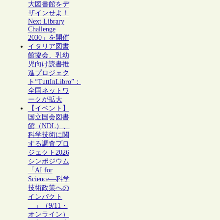
大図書館をデ
ザインせよ！
Next Library
Challenge
2030」を開催
イタリア図書
館協会、乳幼
児向け読書推
進プロジェク
ト“TuttInLibro”：
全国ネットワ
ークが拡大
【イベント】
国立国会図書
館（NDL）、
科学技術に関
する調査プロ
ジェクト2026
シンポジウム
「AI for
Science―科学
技術政策への
インパクト
―」（9/11・
オンライン）