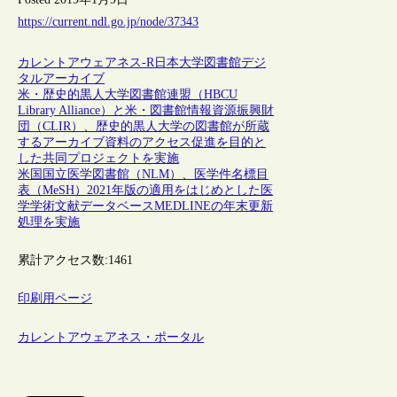
https://current.ndl.go.jp/node/37343
カレントアウェアネス-R
日本
大学図書館
デジ
タルアーカイブ
米・歴史的黒人大学図書館連盟（HBCU
Library Alliance）と米・図書館情報資源振興財
団（CLIR）、歴史的黒人大学の図書館が所蔵
するアーカイブ資料のアクセス促進を目的と
した共同プロジェクトを実施
米国国立医学図書館（NLM）、医学件名標目
表（MeSH）2021年版の適用をはじめとした医
学学術文献データベースMEDLINEの年末更新
処理を実施
累計アクセス数:
1461
印刷用ページ
カレントアウェアネス・ポータル