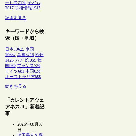
ービス
2178
子ども
2017
学術情報
1947
続きを見る
キーワードから検
索（国・地域）
日本
19625
米国
10662
英国
3216
欧州
1426
カナダ
1069
韓
国
950
フランス
720
ドイツ
681
中国
638
オーストラリア
599
続きを見る
「カレントアウェ
アネス-R」新着記
事
2026年08月07
日
埼玉県立久喜