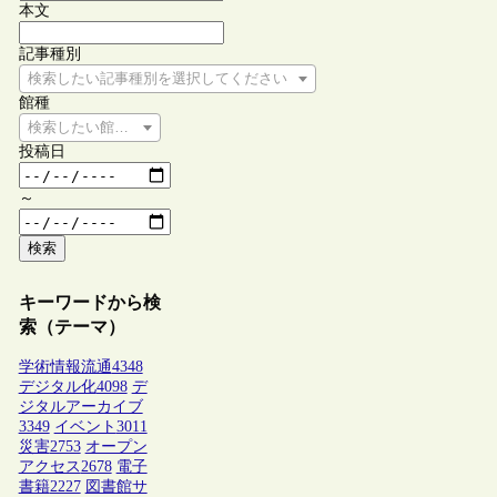
本文
記事種別
検索したい記事種別を選択してください
館種
検索したい館種を選択してください
投稿日
～
検索
キーワードから検
索（テーマ）
学術情報流通
4348
デジタル化
4098
デ
ジタルアーカイブ
3349
イベント
3011
災害
2753
オープン
アクセス
2678
電子
書籍
2227
図書館サ