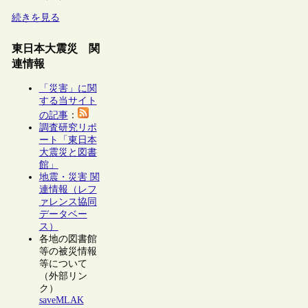
続きを見る
東日本大震災 関
連情報
「災害」に関
する当サイト
の記事
：
調査研究リポ
ート「東日本
大震災と図書
館」
地震・災害 関
連情報（レフ
ァレンス協同
データベー
ス）
各地の図書館
等の被災情報
等について
（外部リン
ク）
saveMLAK