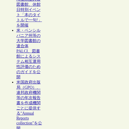
図書館、休館
日特別イベン
ト「本のタイ
トルで一句!」
を開催
米・ペンシル
バニア州等の
大学図書館の
連合体
PALCI、図書
館によるシス
テム相互運用
性評価のため
のガイドを公
開
米国政府出版
局（GPO）、
連邦政府機関
等の年次報告
書を作成機関
ごとに提供す
る“Annual
Reports
collection”を公
開