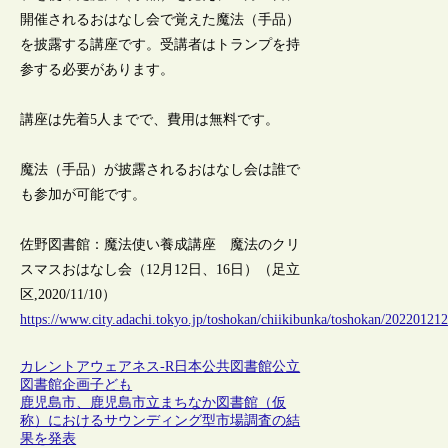
開催されるおはなし会で覚えた魔法（手品）
を披露する講座です。受講者はトランプを持
参する必要があります。
講座は先着5人までで、費用は無料です。
魔法（手品）が披露されるおはなし会は誰で
も参加が可能です。
佐野図書館：魔法使い養成講座 魔法のクリ
スマスおはなし会（12月12日、16日）（足立
区,2020/11/10）
https://www.city.adachi.tokyo.jp/toshokan/chiikibunka/toshokan/20220121
カレントアウェアネス-R
日本
公共図書館
公立
図書館
企画
子ども
鹿児島市、鹿児島市立まちなか図書館（仮
称）におけるサウンディング型市場調査の結
果を発表