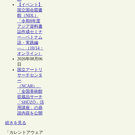
【イベント】
国立国会図書
館（NDL）
「令和8年度
アジア資料書
誌作成セミナ
ー―ベトナム
語・実践編
―」（10/14・
オンライン）
2026年08月06
日
国立アートリ
サーチセンタ
ー
（NCAR）、
「全国美術館
収蔵品サーチ
「SHŪZŌ」活
用講座」の鼎
談内容を公開
続きを見る
「カレントアウェア