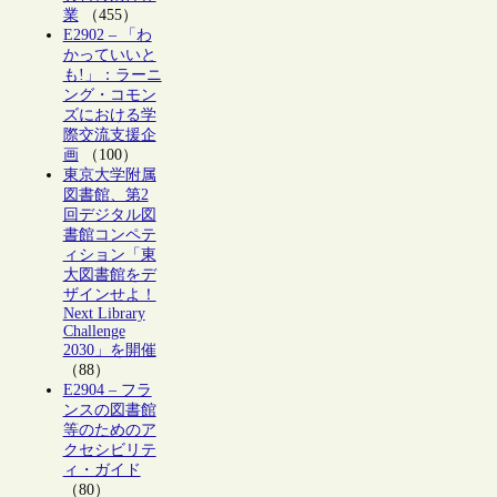
業
（455）
E2902 – 「わ
かっていいと
も!」：ラーニ
ング・コモン
ズにおける学
際交流支援企
画
（100）
東京大学附属
図書館、第2
回デジタル図
書館コンペテ
ィション「東
大図書館をデ
ザインせよ！
Next Library
Challenge
2030」を開催
（88）
E2904 – フラ
ンスの図書館
等のためのア
クセシビリテ
ィ・ガイド
（80）