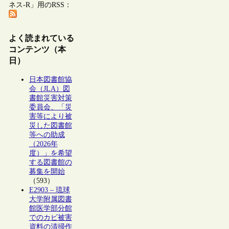
ネス-R」用のRSS：
よく読まれている
コンテンツ（本
日）
日本図書館協
会（JLA）図
書館災害対策
委員会、「災
害等により被
災した図書館
等への助成
（2026年
度）」を希望
する図書館の
募集を開始
（593）
E2903 – 琉球
大学附属図書
館医学部分館
でのカビ被害
資料の清掃作