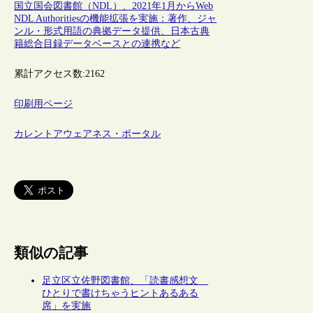
国立国会図書館（NDL）、2021年1月からWeb
NDL Authoritiesの機能拡張を実施：著作、ジャ
ンル・形式用語の典拠データ提供、日本古典
籍総合目録データベースとの連携など
累計アクセス数:
2162
印刷用ページ
カレントアウェアネス・ポータル
類似の記事
足立区立佐野図書館、「読書感想文
ひとりで書けちゃうヒントあるある
席」を実施