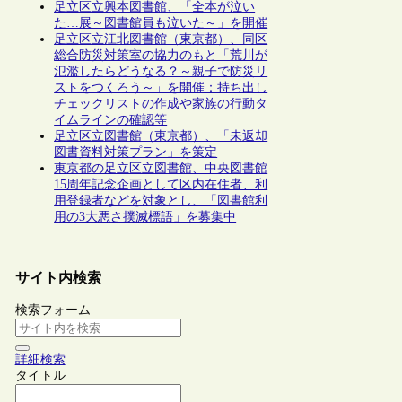
足立区立興本図書館、「全本が泣い
た…展～図書館員も泣いた～」を開催
足立区立江北図書館（東京都）、同区
総合防災対策室の協力のもと「荒川が
氾濫したらどうなる？～親子で防災リ
ストをつくろう～」を開催：持ち出し
チェックリストの作成や家族の行動タ
イムラインの確認等
足立区立図書館（東京都）、「未返却
図書資料対策プラン」を策定
東京都の足立区立図書館、中央図書館
15周年記念企画として区内在住者、利
用登録者などを対象とし、「図書館利
用の3大悪さ撲滅標語」を募集中
サイト内検索
検索フォーム
詳細検索
タイトル