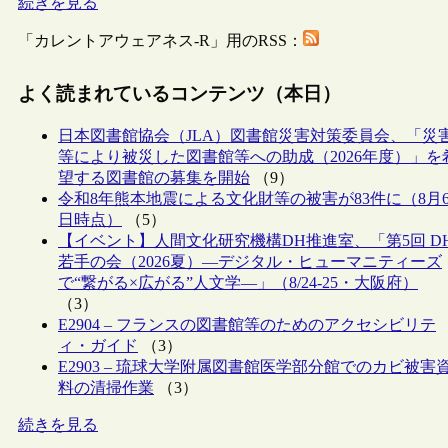
続きを見る
「カレントアウェアネス-R」用のRSS：
よく読まれているコンテンツ（本日）
日本図書館協会（JLA）図書館災害対策委員会、「災
等により被災した図書館等への助成（2026年度）」を
望する図書館の募集を開始
（9）
令和8年熊本地震による文化財等の被害が83件に（8月
日時点）
（5）
【イベント】人間文化研究機構DH推進室、「第5回 D
若手の会（2026夏）―デジタル・ヒューマニティーズ
で“繋がる×広がる”人文学―」（8/24-25・大阪府）
（3）
E2904 – フランスの図書館等のためのアクセシビリテ
ィ・ガイド
（3）
E2903 – 琉球大学附属図書館医学部分館でのカビ被害
料の清掃作業
（3）
続きを見る