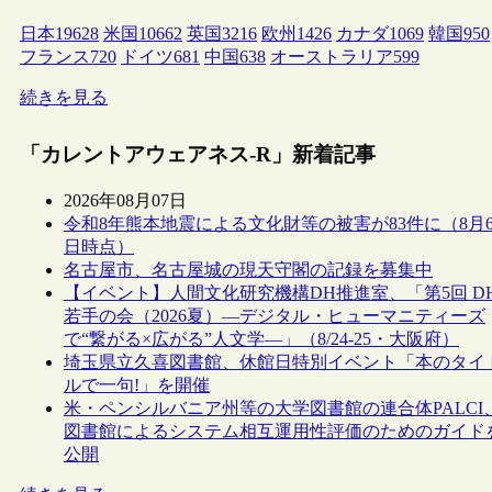
日本
19628
米国
10662
英国
3216
欧州
1426
カナダ
1069
韓国
950
フランス
720
ドイツ
681
中国
638
オーストラリア
599
続きを見る
「カレントアウェアネス-R」新着記事
2026年08月07日
令和8年熊本地震による文化財等の被害が83件に（8月
日時点）
名古屋市、名古屋城の現天守閣の記録を募集中
【イベント】人間文化研究機構DH推進室、「第5回 D
若手の会（2026夏）―デジタル・ヒューマニティーズ
で“繋がる×広がる”人文学―」（8/24-25・大阪府）
埼玉県立久喜図書館、休館日特別イベント「本のタイ
ルで一句!」を開催
米・ペンシルバニア州等の大学図書館の連合体PALCI
図書館によるシステム相互運用性評価のためのガイド
公開