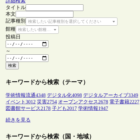
詳細検索
タイトル
本文
記事種別
検索したい記事種別を選択してください
館種
検索したい館種を選択してください
投稿日
～
検索
キーワードから検索（テーマ）
学術情報流通
4348
デジタル化
4098
デジタルアーカイブ
3349
イベント
3012
災害
2754
オープンアクセス
2678
電子書籍
2227
図書館サービス
2178
子ども
2017
学術情報
1947
続きを見る
キーワードから検索（国・地域）