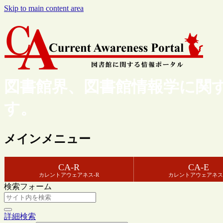
Skip to main content area
図書館界、図書館情報学に関
す。
メインメニュー
CA-R
CA-E
カレントアウェアネス-R
カレントアウェアネス
検索フォーム
詳細検索