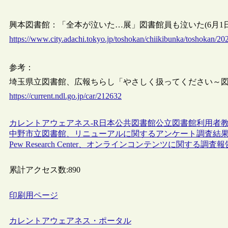
興本図書館：「全本が泣いた…展」図書館員も泣いた(6月1日から6
https://www.city.adachi.tokyo.jp/toshokan/chiikibunka/toshokan/2
参考：
埼玉県立図書館、広報ちらし「やさしく扱ってください～図書館資
https://current.ndl.go.jp/car/212632
カレントアウェアネス-R
日本
公共図書館
公立図書館
利用者
中野市立図書館、リニューアルに関するアンケート調査結
Pew Research Center、オンラインコンテンツに関する調査報告書“Whe
累計アクセス数:
890
印刷用ページ
カレントアウェアネス・ポータル