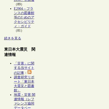
（89）
E2904 – フラ
ンスの図書館
等のためのア
クセシビリテ
ィ・ガイド
（81）
続きを見る
東日本大震災 関
連情報
「災害」に関
する当サイト
の記事
：
調査研究リポ
ート「東日本
大震災と図書
館」
地震・災害 関
連情報（レフ
ァレンス協同
データベー