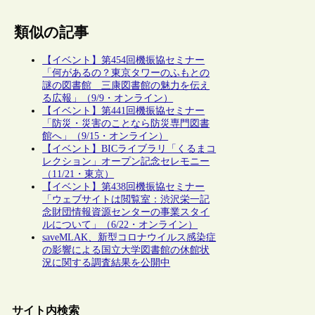
類似の記事
【イベント】第454回機振協セミナー
「何があるの？東京タワーのふもとの
謎の図書館 三康図書館の魅力を伝え
る広報」（9/9・オンライン）
【イベント】第441回機振協セミナー
「防災・災害のことなら防災専門図書
館へ」（9/15・オンライン）
【イベント】BICライブラリ「くるまコ
レクション」オープン記念セレモニー
（11/21・東京）
【イベント】第438回機振協セミナー
「ウェブサイトは閲覧室：渋沢栄一記
念財団情報資源センターの事業スタイ
ルについて」（6/22・オンライン）
saveMLAK、新型コロナウイルス感染症
の影響による国立大学図書館の休館状
況に関する調査結果を公開中
サイト内検索