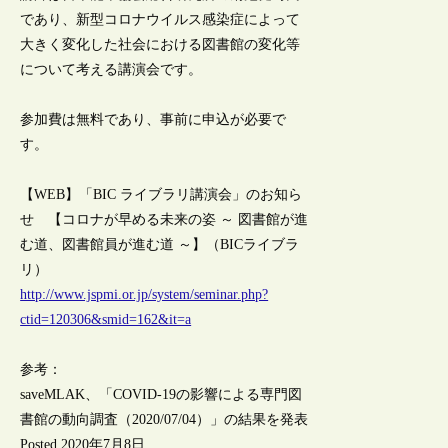
であり、新型コロナウイルス感染症によって
大きく変化した社会における図書館の変化等
について考える講演会です。
参加費は無料であり、事前に申込が必要で
す。
【WEB】「BIC ライブラリ講演会」のお知ら
せ 【コロナが早める未来の姿 ～ 図書館が進
む道、図書館員が進む道 ～】（BICライブラ
リ）
http://www.jspmi.or.jp/system/seminar.php?
ctid=120306&smid=162&it=a
参考：
saveMLAK、「COVID-19の影響による専門図
書館の動向調査（2020/07/04）」の結果を発表
Posted 2020年7月8日