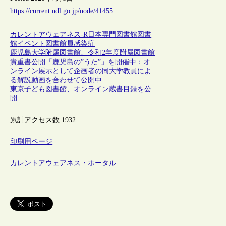
https://current.ndl.go.jp/node/41455
カレントアウェアネス-R
日本
専門図書館
図書
館
イベント
図書館員
感染症
鹿児島大学附属図書館、令和2年度附属図書館
貴重書公開「鹿児島の”うた”」を開催中：オ
ンライン展示として企画者の同大学教員によ
る解説動画を合わせて公開中
東京子ども図書館、オンライン蔵書目録を公
開
累計アクセス数:
1932
印刷用ページ
カレントアウェアネス・ポータル