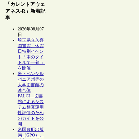
「カレントアウェ
アネス-R」新着記
事
2026年08月07
日
埼玉県立久喜
図書館、休館
日特別イベン
ト「本のタイ
トルで一句!」
を開催
米・ペンシル
バニア州等の
大学図書館の
連合体
PALCI、図書
館によるシス
テム相互運用
性評価のため
のガイドを公
開
米国政府出版
局（GPO）、