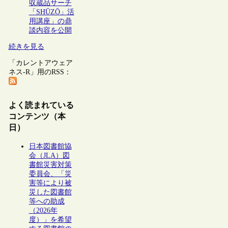
収蔵品サーチ
「SHŪZŌ」活
用講座」の鼎
談内容を公開
続きを見る
「カレントアウェア
ネス-R」用のRSS：
よく読まれている
コンテンツ（本
日）
日本図書館協
会（JLA）図
書館災害対策
委員会、「災
害等により被
災した図書館
等への助成
（2026年
度）」を希望