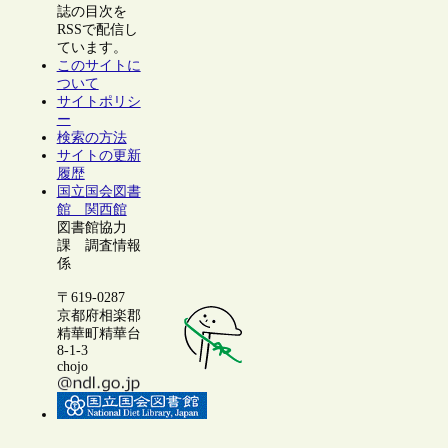
誌の目次を
RSSで配信し
ています。
このサイトに
ついて
サイトポリシ
ー
検索の方法
サイトの更新
履歴
国立国会図書
館 関西館
図書館協力
課 調査情報
係
〒619-0287
京都府相楽郡
精華町精華台
8-1-3
chojo