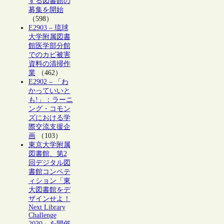
する図書館の
募集を開始
（598）
E2903 – 琉球
大学附属図書
館医学部分館
でのカビ被害
資料の清掃作
業
（462）
E2902 – 「わ
かっていいと
も!」：ラーニ
ング・コモン
ズにおける学
際交流支援企
画
（103）
東京大学附属
図書館、第2
回デジタル図
書館コンペテ
ィション「東
大図書館をデ
ザインせよ！
Next Library
Challenge
2030」を開催