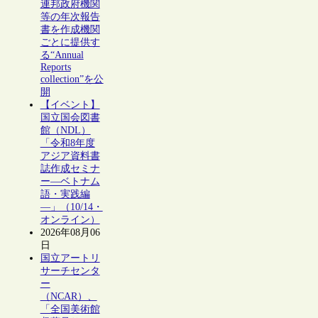
連邦政府機関
等の年次報告
書を作成機関
ごとに提供す
る“Annual
Reports
collection”を公
開
【イベント】
国立国会図書
館（NDL）
「令和8年度
アジア資料書
誌作成セミナ
ー―ベトナム
語・実践編
―」（10/14・
オンライン）
2026年08月06
日
国立アートリ
サーチセンタ
ー
（NCAR）、
「全国美術館