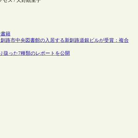
セス / 天野絵里子
子書籍
門に釧路市中央図書館の入居する新釧路道銀ビルが受賞：複合
り扱った7種類のレポートを公開