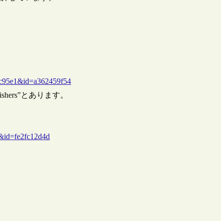
44c95e1&id=a362459f54
publishers”とあります。
p）
1&id=fe2fc12d4d