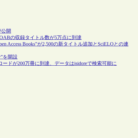
版が公開
OABの収録タイトル数が5万点に到達
n Access Books”が2,500の新タイトル追加とSciELOとの連
ary”を開設
ドが200万冊に到達、データはisidoreで検索可能に