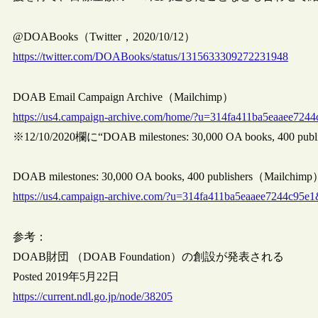
@DOABooks（Twitter，2020/10/12）
https://twitter.com/DOABooks/status/1315633309272231948
DOAB Email Campaign Archive（Mailchimp）
https://us4.campaign-archive.com/home/?u=314fa411ba5eaaee72
※12/10/2020欄に“DOAB milestones: 30,000 OA books, 400 
DOAB milestones: 30,000 OA books, 400 publishers（Mailchim
https://us4.campaign-archive.com/?u=314fa411ba5eaaee7244c95e
参考：
DOAB財団 （DOAB Foundation）の創設が発表される
Posted 2019年5月22日
https://current.ndl.go.jp/node/38205