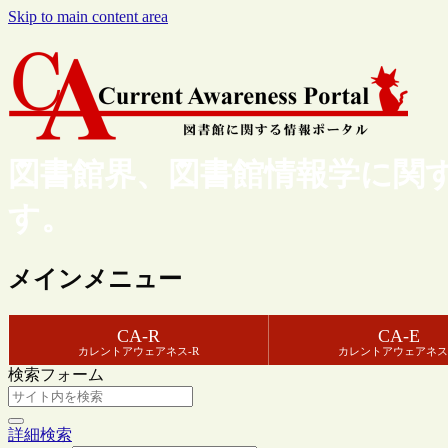
Skip to main content area
図書館界、図書館情報学に関
す。
メインメニュー
CA-R
CA-E
カレントアウェアネス-R
カレントアウェアネス
検索フォーム
詳細検索