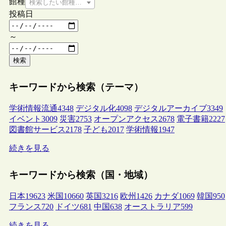
館種
検索したい館種を選択してください
投稿日
～
検索
キーワードから検索（テーマ）
学術情報流通
4348
デジタル化
4098
デジタルアーカイブ
3349
イベント
3009
災害
2753
オープンアクセス
2678
電子書籍
2227
図書館サービス
2178
子ども
2017
学術情報
1947
続きを見る
キーワードから検索（国・地域）
日本
19623
米国
10660
英国
3216
欧州
1426
カナダ
1069
韓国
950
フランス
720
ドイツ
681
中国
638
オーストラリア
599
続きを見る