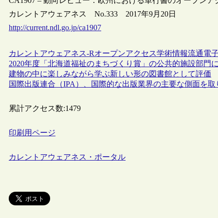
CA1907 – 動向レビュー：欧州における単行書のオープンアク
カレントアウェアネス No.333 2017年9月20日
http://current.ndl.go.jp/ca1907
カレントアウェアネス-R
オープンアクセス
学術情報流通
電
2020年度「北海道福祉のまちづくり賞」の公共的施設部
建物の中に楽しみながら学ぶ新しい形の図書館として評価
国際出版連合（IPA）、国際的な出版業界の主要な側面を取
累計アクセス数:
1479
印刷用ページ
カレントアウェアネス・ポータル