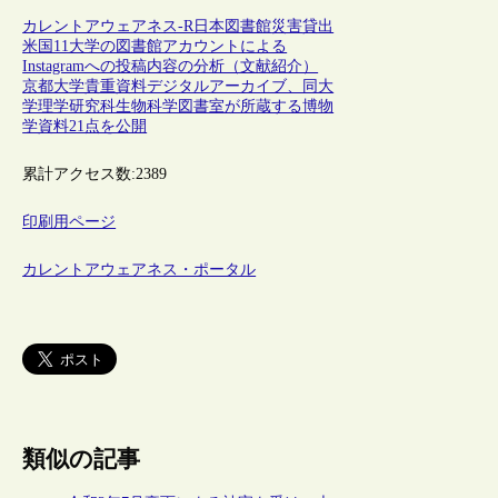
カレントアウェアネス-R
日本
図書館
災害
貸出
米国11大学の図書館アカウントによる
Instagramへの投稿内容の分析（文献紹介）
京都大学貴重資料デジタルアーカイブ、同大
学理学研究科生物科学図書室が所蔵する博物
学資料21点を公開
累計アクセス数:
2389
印刷用ページ
カレントアウェアネス・ポータル
類似の記事