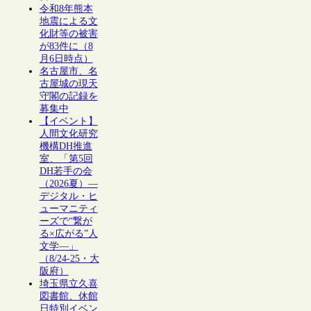
令和8年熊本
地震による文
化財等の被害
が83件に（8
月6日時点）
名古屋市、名
古屋城の現天
守閣の記録を
募集中
【イベント】
人間文化研究
機構DH推進
室、「第5回
DH若手の会
（2026夏）―
デジタル・ヒ
ューマニティ
ーズで“繋が
る×広がる”人
文学―」
（8/24-25・大
阪府）
埼玉県立久喜
図書館、休館
日特別イベン