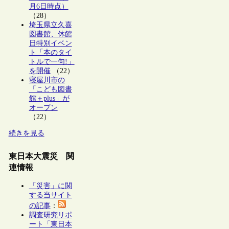
月6日時点）
（28）
埼玉県立久喜
図書館、休館
日特別イベン
ト「本のタイ
トルで一句!」
を開催
（22）
寝屋川市の
「こども図書
館＋plus」が
オープン
（22）
続きを見る
東日本大震災 関
連情報
「災害」に関
する当サイト
の記事
：
調査研究リポ
ート「東日本