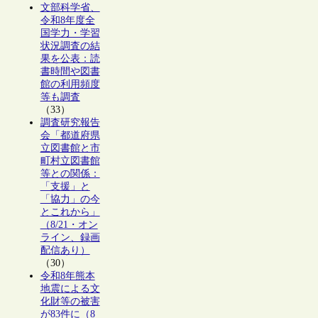
文部科学省、
令和8年度全
国学力・学習
状況調査の結
果を公表：読
書時間や図書
館の利用頻度
等も調査
（33）
調査研究報告
会「都道府県
立図書館と市
町村立図書館
等との関係：
「支援」と
「協力」の今
とこれから」
（8/21・オン
ライン、録画
配信あり）
（30）
令和8年熊本
地震による文
化財等の被害
が83件に（8