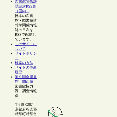
図書館関係雑
誌目次RSS集
（国内）
日本の図書
館・図書館情
報学関係情報
誌の目次を
RSSで配信し
ています。
このサイトに
ついて
サイトポリシ
ー
検索の方法
サイトの更新
履歴
国立国会図書
館 関西館
図書館協力
課 調査情報
係
〒619-0287
京都府相楽郡
精華町精華台