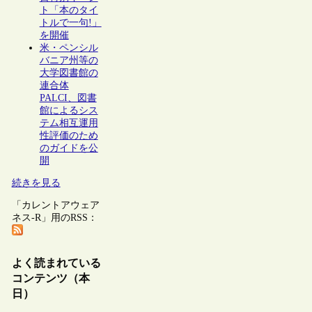
ト「本のタイ
トルで一句!」
を開催
米・ペンシル
バニア州等の
大学図書館の
連合体
PALCI、図書
館によるシス
テム相互運用
性評価のため
のガイドを公
開
続きを見る
「カレントアウェア
ネス-R」用のRSS：
よく読まれている
コンテンツ（本
日）