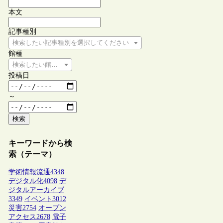
本文
記事種別
検索したい記事種別を選択してください
館種
検索したい館種を選択してください
投稿日
～
検索
キーワードから検
索（テーマ）
学術情報流通
4348
デジタル化
4098
デ
ジタルアーカイブ
3349
イベント
3012
災害
2754
オープン
アクセス
2678
電子