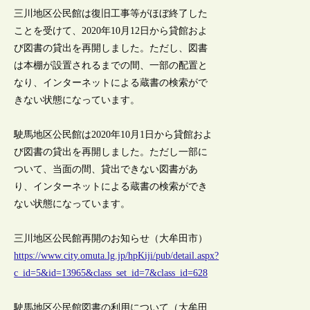
三川地区公民館は復旧工事等がほぼ終了した
ことを受けて、2020年10月12日から貸館およ
び図書の貸出を再開しました。ただし、図書
は本棚が設置されるまでの間、一部の配置と
なり、インターネットによる蔵書の検索がで
きない状態になっています。
駛馬地区公民館は2020年10月1日から貸館およ
び図書の貸出を再開しました。ただし一部に
ついて、当面の間、貸出できない図書があ
り、インターネットによる蔵書の検索ができ
ない状態になっています。
三川地区公民館再開のお知らせ（大牟田市）
https://www.city.omuta.lg.jp/hpKiji/pub/detail.aspx?
c_id=5&id=13965&class_set_id=7&class_id=628
駛馬地区公民館図書の利用について（大牟田