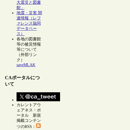
大震災と図書
館」
地震・災害 関
連情報（レフ
ァレンス協同
データベー
ス）
各地の図書館
等の被災情報
等について
（外部リン
ク）
saveMLAK
CAポータルにつ
いて
カレントアウ
ェアネス・ポ
ータル 新規
掲載コンテン
ツのRSS：