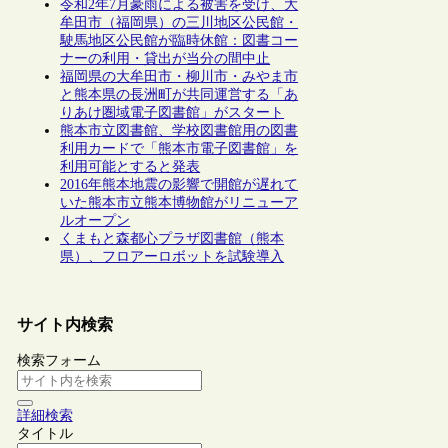
令和2年7月豪雨による被害を受け、大
牟田市（福岡県）の三川地区公民館・
駛馬地区公民館が臨時休館：図書コー
ナーの利用・貸出が当分の間中止
福岡県の大牟田市・柳川市・みやま市
と熊本県の長洲町が共同運営する「あ
りあけ圏域電子図書館」がスタート
熊本市立図書館、学校図書館用の図書
利用カードで「熊本市電子図書館」を
利用可能とすると発表
2016年熊本地震の影響で開館が遅れて
いた熊本市立熊本博物館がリニューア
ルオープン
くまもと森都心プラザ図書館（熊本
県）、フロアーロボットを試験導入
サイト内検索
検索フォーム
詳細検索
タイトル