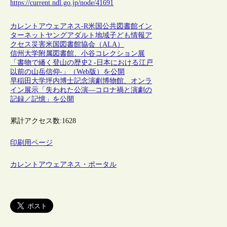
https://current.ndl.go.jp/node/41691
カレントアウェアネス-R
米国
公共図書館
イン
ターネット
ヤングアダルト
地域
子ども
情報ア
クセス
災害
米国図書館協会（ALA）
信州大学附属図書館、小谷コレクション展
「書物で繙く登山の歴史2 -日本における江戸
以前の山岳信仰-」（Web版）を公開
早稲田大学坪内博士記念演劇博物館、オンラ
イン展示「失われた公演―コロナ禍と演劇の
記録／記憶」を公開
累計アクセス数:
1628
印刷用ページ
カレントアウェアネス・ポータル