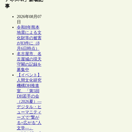
事
2026年08月07
日
令和8年熊本
地震による文
化財等の被害
が83件に（8
月6日時点）
名古屋市、名
古屋城の現天
守閣の記録を
募集中
【イベント】
人間文化研究
機構DH推進
室、「第5回
DH若手の会
（2026夏）―
デジタル・ヒ
ューマニティ
ーズで“繋が
る×広がる”人
文学―」