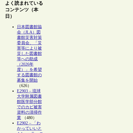
よく読まれている
コンテンツ（本
日）
日本図書館協
会（JLA）図
書館災害対策
委員会、「災
害等により被
災した図書館
等への助成
（2026年
度）」を希望
する図書館の
募集を開始
（626）
E2903 – 琉球
大学附属図書
館医学部分館
でのカビ被害
資料の清掃作
業
（480）
E2902 – 「わ
かっていいと