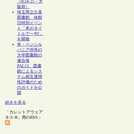
（8/24-25・大
阪府）
埼玉県立久喜
図書館、休館
日特別イベン
ト「本のタイ
トルで一句!」
を開催
米・ペンシル
バニア州等の
大学図書館の
連合体
PALCI、図書
館によるシス
テム相互運用
性評価のため
のガイドを公
開
続きを見る
「カレントアウェア
ネス-R」用のRSS：