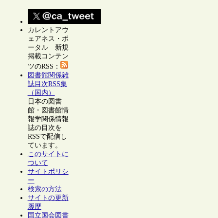
カレントアウ
ェアネス・ポ
ータル 新規
掲載コンテン
ツのRSS：
図書館関係雑
誌目次RSS集
（国内）
日本の図書
館・図書館情
報学関係情報
誌の目次を
RSSで配信し
ています。
このサイトに
ついて
サイトポリシ
ー
検索の方法
サイトの更新
履歴
国立国会図書