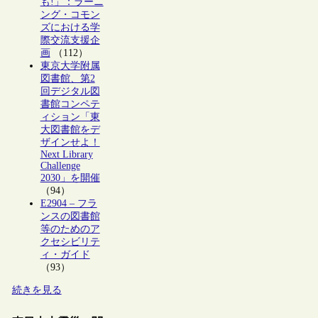
も!」：ラーニ
ング・コモン
ズにおける学
際交流支援企
画
（112）
東京大学附属
図書館、第2
回デジタル図
書館コンペテ
ィション「東
大図書館をデ
ザインせよ！
Next Library
Challenge
2030」を開催
（94）
E2904 – フラ
ンスの図書館
等のためのア
クセシビリテ
ィ・ガイド
（93）
続きを見る