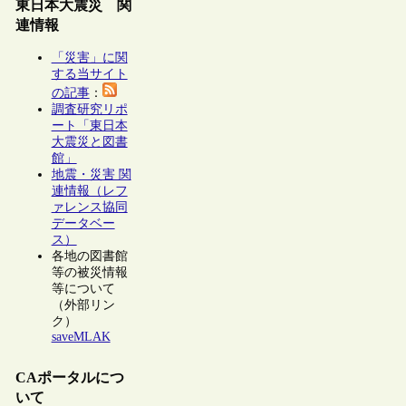
東日本大震災 関
連情報
「災害」に関
する当サイト
の記事
：
調査研究リポ
ート「東日本
大震災と図書
館」
地震・災害 関
連情報（レフ
ァレンス協同
データベー
ス）
各地の図書館
等の被災情報
等について
（外部リン
ク）
saveMLAK
CAポータルにつ
いて