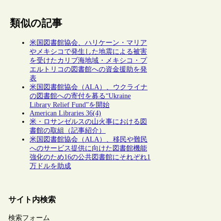
類似の記事
米国図書館協会、ハリケーン・マリア
やメキシコで発生した地震による被害
を受けたカリブ海地域・メキシコ・プ
エルトリコの図書館への資金援助を発
表
米国図書館協会（ALA）、ウクライナ
の図書館への寄付を募る“Ukraine
Library Relief Fund”を開始
American Libraries 36(4)
米・ロサンゼルスの山火事における図
書館の取組（記事紹介）
米国図書館協会（ALA）、移民や難民
へのサービス提供に向けた図書館機能
強化のため16の公共図書館にそれぞれ1
万ドルを助成
サイト内検索
検索フォーム