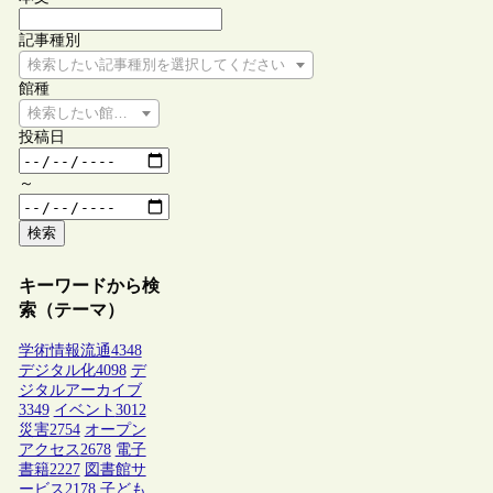
記事種別
検索したい記事種別を選択してください
館種
検索したい館種を選択してください
投稿日
～
検索
キーワードから検
索（テーマ）
学術情報流通
4348
デジタル化
4098
デ
ジタルアーカイブ
3349
イベント
3012
災害
2754
オープン
アクセス
2678
電子
書籍
2227
図書館サ
ービス
2178
子ども