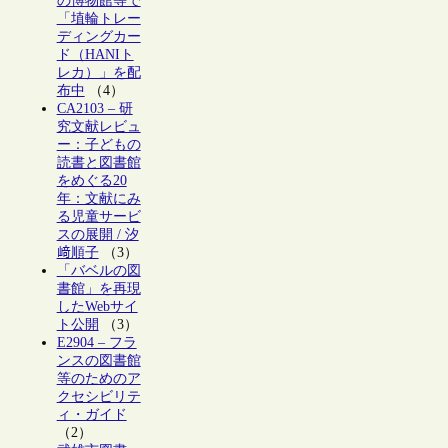
の博物館等で
「埴輪トレー
ディングカー
ド（HANIト
レカ）」を配
布中
（4）
CA2103 – 研
究文献レビュ
ー：子どもの
読書と図書館
をめぐる20
年：文献にみ
る児童サービ
スの展開 / 汐
﨑順子
（3）
「バベルの図
書館」を再現
したWebサイ
ト公開
（3）
E2904 – フラ
ンスの図書館
等のためのア
クセシビリテ
ィ・ガイド
（2）