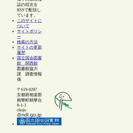
誌の目次を
RSSで配信し
ています。
このサイトに
ついて
サイトポリシ
ー
検索の方法
サイトの更新
履歴
国立国会図書
館 関西館
図書館協力
課 調査情報
係
〒619-0287
京都府相楽郡
精華町精華台
8-1-3
chojo