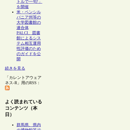
トルで一句!」
を開催
米・ペンシル
バニア州等の
大学図書館の
連合体
PALCI、図書
館によるシス
テム相互運用
性評価のため
のガイドを公
開
続きを見る
「カレントアウェア
ネス-R」用のRSS：
よく読まれている
コンテンツ（本
日）
群馬県、県内