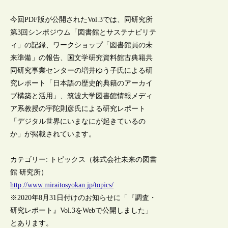
今回PDF版が公開されたVol.3では、同研究所
第3回シンポジウム「図書館とサステナビリテ
ィ」の記録、ワークショップ「図書館員の未
来準備」の報告、国文学研究資料館古典籍共
同研究事業センターの増井ゆう子氏による研
究レポート「日本語の歴史的典籍のアーカイ
ブ構築と活用」、筑波大学図書館情報メディ
ア系教授の宇陀則彦氏による研究レポート
「デジタル世界にいまなにが起きているの
か」が掲載されています。
カテゴリー: トピックス（株式会社未来の図書
館 研究所）
http://www.miraitosyokan.jp/topics/
※2020年8月31日付けのお知らせに「『調査・
研究レポート』Vol.3をWebで公開しました」
とあります。