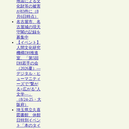
地震による文
化財等の被害
が83件に（8
月6日時点）
名古屋市、名
古屋城の現天
守閣の記録を
募集中
【イベント】
人間文化研究
機構DH推進
室、「第5回
DH若手の会
（2026夏）―
デジタル・ヒ
ューマニティ
ーズで“繋が
る×広がる”人
文学―」
（8/24-25・大
阪府）
埼玉県立久喜
図書館、休館
日特別イベン
ト「本のタイ