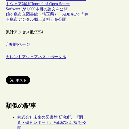
トウェア雑誌“Journal of Open Source
Software”が1,000本目の論文を公開
鶴ヶ島市立図書館（埼玉県）、ADEACで「鶴
ヶ島市デジタル郷土資料」を公開
累計アクセス数:
2254
印刷用ページ
カレントアウェアネス・ポータル
類似の記事
株式会社未来の図書館 研究所、『調
査・研究レポート』Vol.2のPDF版を公
開