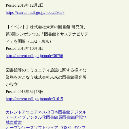
Posted 2019年12月2日
https://current.ndl.go.jp/node/39637
【イベント】株式会社未来の図書館 研究所、
第3回シンポジウム「図書館とサステナビリテ
ィ」を開催（11/2・東京）
Posted 2018年10月3日
http://current.ndl.go.jp/node/36756
図書館等のコミュニティ施設に関する様々な
業務をおこなう株式会社未来の図書館研究所
が設立
Posted 2016年5月18日
http://current.ndl.go.jp/node/31615
カレントアウェアネス-R
日本
図書館
デジタル
アーカイブ
デジタル化
図書館員
図書館経営
地
域
貴重書
オープンソースソフトウェア（OSS）のソフ