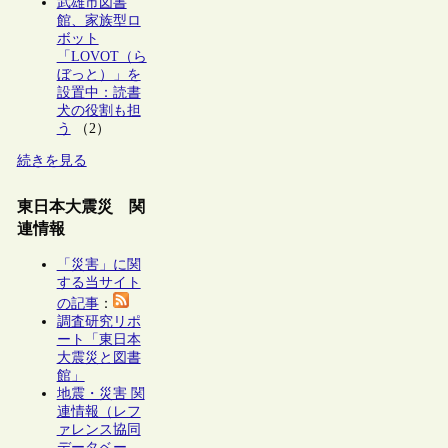
武雄市図書
館、家族型ロ
ボット
「LOVOT（ら
ぼっと）」を
設置中：読書
犬の役割も担
う
（2）
続きを見る
東日本大震災 関
連情報
「災害」に関
する当サイト
の記事
：
調査研究リポ
ート「東日本
大震災と図書
館」
地震・災害 関
連情報（レフ
ァレンス協同
データベー