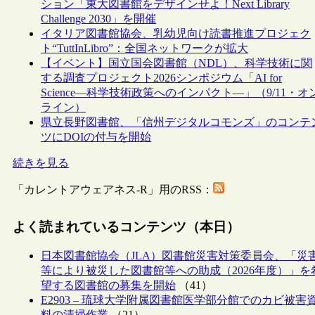
ション「東大図書館をデザインせよ！Next Library
Challenge 2030」を開催
イタリア図書館協会、乳幼児向け読書推進プロジェク
ト“TuttInLibro”：全国ネットワークが拡大
【イベント】国立国会図書館（NDL）、科学技術に関
する調査プロジェクト2026シンポジウム「AI for
Science―科学技術政策へのインパクト―」（9/11・オ
ライン）
県立長野図書館、「信州デジタルコモンズ」のコンテ
ツにDOIの付与を開始
続きを見る
「カレントアウェアネス-R」用のRSS：
よく読まれているコンテンツ（本日）
日本図書館協会（JLA）図書館災害対策委員会、「災
等により被災した図書館等への助成（2026年度）」を
望する図書館の募集を開始
（41）
E2903 – 琉球大学附属図書館医学部分館でのカビ被害
料の清掃作業
（21）