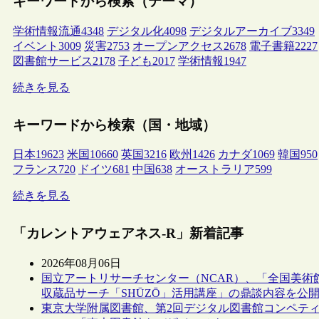
キーワードから検索（テーマ）
学術情報流通
4348
デジタル化
4098
デジタルアーカイブ
3349
イベント
3009
災害
2753
オープンアクセス
2678
電子書籍
2227
図書館サービス
2178
子ども
2017
学術情報
1947
続きを見る
キーワードから検索（国・地域）
日本
19623
米国
10660
英国
3216
欧州
1426
カナダ
1069
韓国
950
フランス
720
ドイツ
681
中国
638
オーストラリア
599
続きを見る
「カレントアウェアネス-R」新着記事
2026年08月06日
国立アートリサーチセンター（NCAR）、「全国美術
収蔵品サーチ「SHŪZŌ」活用講座」の鼎談内容を公
東京大学附属図書館、第2回デジタル図書館コンペテ