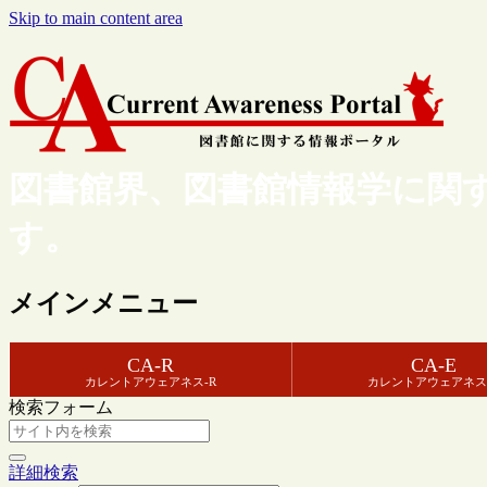
Skip to main content area
図書館界、図書館情報学に関
す。
メインメニュー
CA-R
CA-E
カレントアウェアネス-R
カレントアウェアネス
検索フォーム
詳細検索