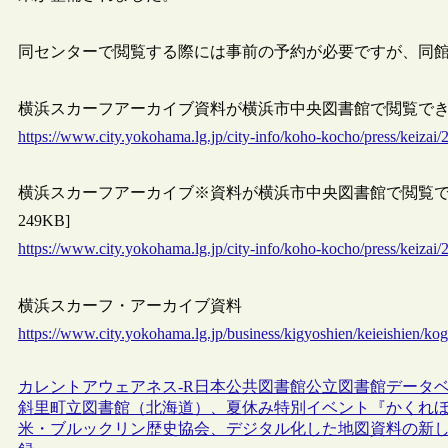
同センターで閲覧する際には事前の予約が必要ですが、同
横浜スカーフアーカイブ資料が横浜市中央図書館で閲覧できるよう
https://www.city.yokohama.lg.jp/city-info/koho-kocho/press/keizai
横浜スカーフアーカイブ※資料が横浜市中央図書館で閲覧できるよう
249KB]
https://www.city.yokohama.lg.jp/city-info/koho-kocho/press/keizai
横浜スカーフ・アーカイブ資料
https://www.city.yokohama.lg.jp/business/kigyoshien/keieishien/k
カレントアウェアネス-R
日本
公共図書館
公立図書館
データ
斜里町立図書館（北海道）、夏休み特別イベント『かくれ
米・ブルックリン歴史協会、デジタル化した地図資料の新しい