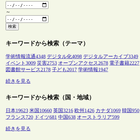
～
検索
キーワードから検索（テーマ）
学術情報流通
4348
デジタル化
4098
デジタルアーカイブ
3349
イベント
3009
災害
2753
オープンアクセス
2678
電子書籍
2227
図書館サービス
2178
子ども
2017
学術情報
1947
続きを見る
キーワードから検索（国・地域）
日本
19623
米国
10660
英国
3216
欧州
1426
カナダ
1069
韓国
950
フランス
720
ドイツ
681
中国
638
オーストラリア
599
続きを見る