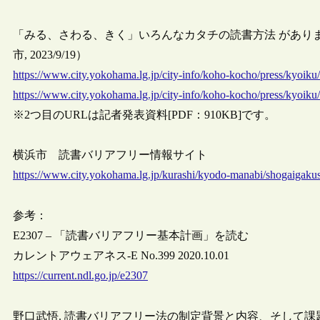
「みる、さわる、きく」いろんなカタチの読書方法 があり
市, 2023/9/19）
https://www.city.yokohama.lg.jp/city-info/koho-kocho/press/kyoik
https://www.city.yokohama.lg.jp/city-info/koho-kocho/press/kyoik
※2つ目のURLは記者発表資料[PDF：910KB]です。
横浜市 読書バリアフリー情報サイト
https://www.city.yokohama.lg.jp/kurashi/kyodo-manabi/shogaigakus
参考：
E2307 – 「読書バリアフリー基本計画」を読む
カレントアウェアネス-E No.399 2020.10.01
https://current.ndl.go.jp/e2307
野口武悟. 読書バリアフリー法の制定背景と内容、そして課題. カレントアウェ