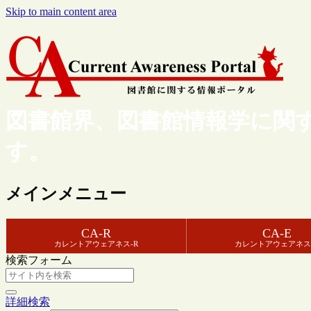
Skip to main content area
図書館界、図書館情報学に関
す。
メインメニュー
CA-R
CA-E
カレントアウェアネス-R
カレントアウェアネス
検索フォーム
詳細検索