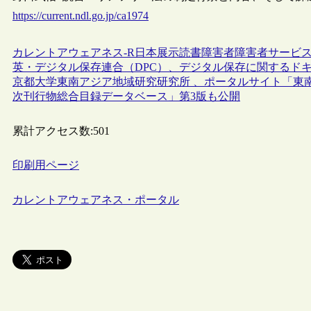
https://current.ndl.go.jp/ca1974
カレントアウェアネス-R
日本
展示
読書
障害者
障害者サービ
英・デジタル保存連合（DPC）、デジタル保存に関するド
京都大学東南アジア地域研究研究所 、ポータルサイト「東
次刊行物総合目録データベース」第3版も公開
累計アクセス数:
501
印刷用ページ
カレントアウェアネス・ポータル