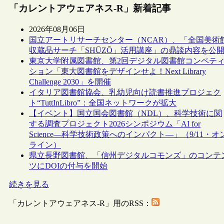
「カレントアウェアネス-R」新着記事
2026年08月06日
国立アートリサーチセンター（NCAR）、「全国美術
収蔵品サーチ「SHŪZŌ」活用講座」の鼎談内容を公
東京大学附属図書館、第2回デジタル図書館コンペテ
ション「東大図書館をデザインせよ！Next Library
Challenge 2030」を開催
イタリア図書館協会、乳幼児向け読書推進プロジェク
ト“TuttInLibro”：全国ネットワークが拡大
【イベント】国立国会図書館（NDL）、科学技術に関
する調査プロジェクト2026シンポジウム「AI for
Science―科学技術政策へのインパクト―」（9/11・オ
ライン）
県立長野図書館、「信州デジタルコモンズ」のコンテ
ツにDOIの付与を開始
続きを見る
「カレントアウェアネス-R」用のRSS：