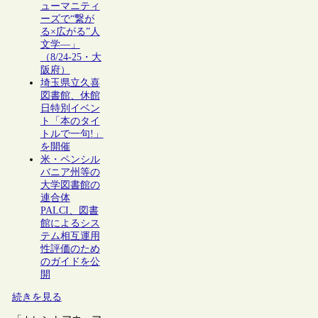
ューマニティ
ーズで“繋が
る×広がる”人
文学―」
（8/24-25・大
阪府）
埼玉県立久喜
図書館、休館
日特別イベン
ト「本のタイ
トルで一句!」
を開催
米・ペンシル
バニア州等の
大学図書館の
連合体
PALCI、図書
館によるシス
テム相互運用
性評価のため
のガイドを公
開
続きを見る