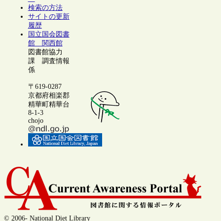
検索の方法
サイトの更新
履歴
国立国会図書
館 関西館
図書館協力
課 調査情報
係
〒619-0287
京都府相楽郡
精華町精華台
8-1-3
chojo
© 2006- National Diet Library