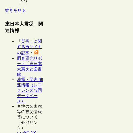
（93）
続きを見る
東日本大震災 関
連情報
「災害」に関
する当サイト
の記事
：
調査研究リポ
ート「東日本
大震災と図書
館」
地震・災害 関
連情報（レフ
ァレンス協同
データベー
ス）
各地の図書館
等の被災情報
等について
（外部リン
ク）
saveMLAK