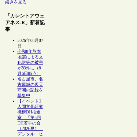
続きを見る
「カレントアウェ
アネス-R」新着記
事
2026年08月07
日
令和8年熊本
地震による文
化財等の被害
が83件に（8
月6日時点）
名古屋市、名
古屋城の現天
守閣の記録を
募集中
【イベント】
人間文化研究
機構DH推進
室、「第5回
DH若手の会
（2026夏）―
デジタル・ヒ