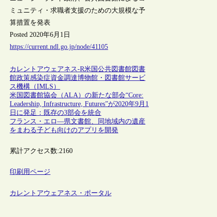
ミュニティ・求職者支援のための大規模な予
算措置を発表
Posted 2020年6月1日
https://current.ndl.go.jp/node/41105
カレントアウェアネス-R
米国
公共図書館
図書
館政策
感染症
資金調達
博物館・図書館サービ
ス機構（IMLS）
米国図書館協会（ALA）の新たな部会“Core:
Leadership, Infrastructure, Futures”が2020年9月1
日に発足：既存の3部会を統合
フランス・エロ―県文書館、同地域内の遺産
をまわる子ども向けのアプリを開発
累計アクセス数:
2160
印刷用ページ
カレントアウェアネス・ポータル