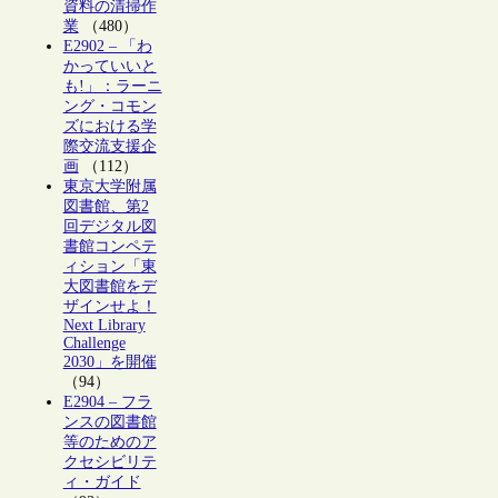
資料の清掃作
業
（480）
E2902 – 「わ
かっていいと
も!」：ラーニ
ング・コモン
ズにおける学
際交流支援企
画
（112）
東京大学附属
図書館、第2
回デジタル図
書館コンペテ
ィション「東
大図書館をデ
ザインせよ！
Next Library
Challenge
2030」を開催
（94）
E2904 – フラ
ンスの図書館
等のためのア
クセシビリテ
ィ・ガイド