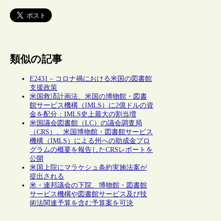
類似の記事
E2431 – コロナ禍における米国の図書館
支援政策
米国救済計画法、米国の博物館・図書
館サービス機構（IMLS）に2億ドルの資
金を配分：IMLS史上最大の割当増
米国議会図書館（LC）の議会調査局
（CRS）、米国博物館・図書館サービス
機構（IMLS）による州への助成金プロ
グラムの概要を報告したCRSレポートを
公開
米国上院にマラケシュ条約実施法案が
提出される
米・連邦議会の下院、博物館・図書館
サービス機構や図書館サービス及び技
術法関連予算を含む予算案を可決