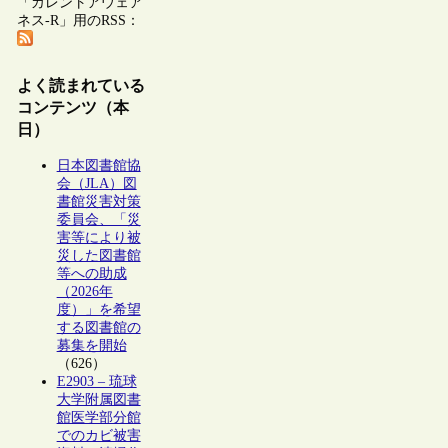
「カレントアウェア
ネス-R」用のRSS：
よく読まれている
コンテンツ（本
日）
日本図書館協
会（JLA）図
書館災害対策
委員会、「災
害等により被
災した図書館
等への助成
（2026年
度）」を希望
する図書館の
募集を開始
（626）
E2903 – 琉球
大学附属図書
館医学部分館
でのカビ被害