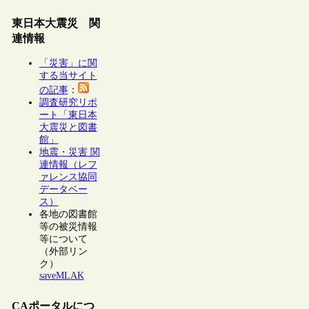
東日本大震災 関
連情報
「災害」に関
する当サイト
の記事
：
調査研究リポ
ート「東日本
大震災と図書
館」
地震・災害 関
連情報（レフ
ァレンス協同
データベー
ス）
各地の図書館
等の被災情報
等について
（外部リン
ク）
saveMLAK
CAポータルにつ