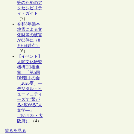
等のためのア
クセシビリテ
ィ・ガイド
（7）
令和8年熊本
地震による文
化財等の被害
が83件に（8
月6日時点）
（6）
【イベント】
人間文化研究
機構DH推進
室、「第5回
DH若手の会
（2026夏）―
デジタル・ヒ
ューマニティ
ーズで“繋が
る×広がる”人
文学―」
（8/24-25・大
阪府）
（4）
続きを見る