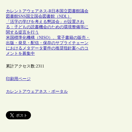
カレントアウェアネス-R
日本
国立図書館
議会
図書館
SNS
国立国会図書館（NDL）
「活字の学びを考える懇談会」が設置され
る：子どもの読書機会のための環境整備等に
関する提言を行う
米国標準化機構（NISO）、電子書籍の販売・
出版・発見・配信・保存のサプライチェーン
におけるメタデータ要件の推奨指針案へのコ
メントを募集中
累計アクセス数:
2311
印刷用ページ
カレントアウェアネス・ポータル