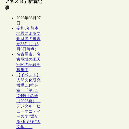
アネス-R」新着記
事
2026年08月07
日
令和8年熊本
地震による文
化財等の被害
が83件に（8
月6日時点）
名古屋市、名
古屋城の現天
守閣の記録を
募集中
【イベント】
人間文化研究
機構DH推進
室、「第5回
DH若手の会
（2026夏）―
デジタル・ヒ
ューマニティ
ーズで“繋が
る×広がる”人
文学―」