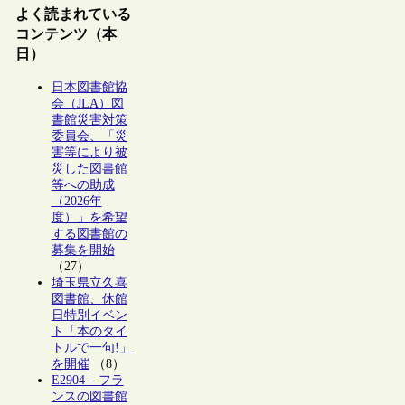
よく読まれている
コンテンツ（本
日）
日本図書館協
会（JLA）図
書館災害対策
委員会、「災
害等により被
災した図書館
等への助成
（2026年
度）」を希望
する図書館の
募集を開始
（27）
埼玉県立久喜
図書館、休館
日特別イベン
ト「本のタイ
トルで一句!」
を開催
（8）
E2904 – フラ
ンスの図書館