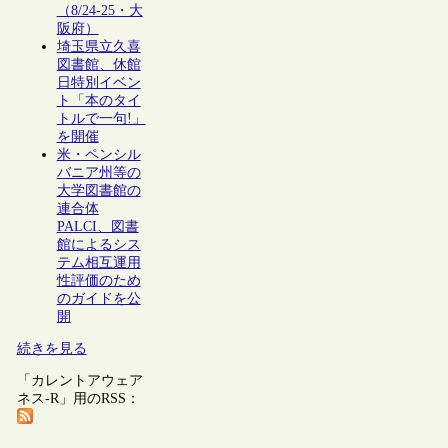
（8/24-25・大
阪府）
埼玉県立久喜
図書館、休館
日特別イベン
ト「本のタイ
トルで一句!」
を開催
米・ペンシル
バニア州等の
大学図書館の
連合体
PALCI、図書
館によるシス
テム相互運用
性評価のため
のガイドを公
開
続きを見る
「カレントアウェア
ネス-R」用のRSS：