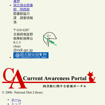
履歴
国立国会図書
館 関西館
図書館協力
課 調査情報
係
〒619-0287
京都府相楽郡
精華町精華台
8-1-3
chojo
© 2006- National Diet Library
ホーム
トップ