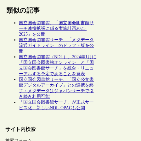
類似の記事
国立国会図書館、「国立国会図書館サ
ーチ連携拡張に係る実施計画2021-
2025」を公開
国立国会図書館サーチ、「メタデータ
流通ガイドライン」のドラフト版を公
開
国立国会図書館（NDL）、2024年1月に
「国立国会図書館オンライン」と「国
立国会図書館サーチ」を統合・リニュ
ーアルする予定であることを発表
国立国会図書館サーチ、「国立公文書
館デジタルアーカイブ」との連携を終
了：メタデータはジャパンサーチで引
き続き利用可能
「国立国会図書館サーチ」が正式サー
ビス化、新しいNDL-OPACも公開
サイト内検索
検索フォーム