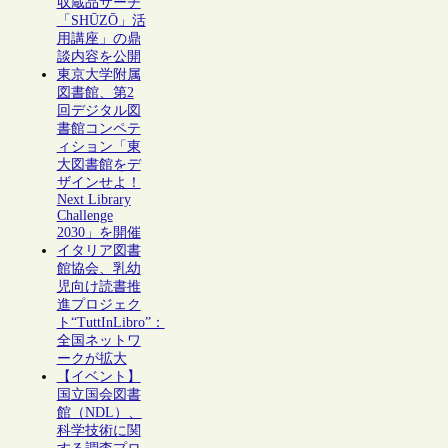
収蔵品サーチ
「SHŪZŌ」活
用講座」の鼎
談内容を公開
東京大学附属
図書館、第2
回デジタル図
書館コンペテ
ィション「東
大図書館をデ
ザインせよ！
Next Library
Challenge
2030」を開催
イタリア図書
館協会、乳幼
児向け読書推
進プロジェク
ト“TuttInLibro”：
全国ネットワ
ークが拡大
【イベント】
国立国会図書
館（NDL）、
科学技術に関