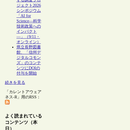
する調査プロ
ジェクト2026
シンポジウム
「AI for
Science―科学
技術政策への
インパクト
―」（9/11・
オンライン）
県立長野図書
館、「信州デ
ジタルコモン
ズ」のコンテ
ンツにDOIの
付与を開始
続きを見る
「カレントアウェア
ネス-R」用のRSS：
よく読まれている
コンテンツ（本
日）