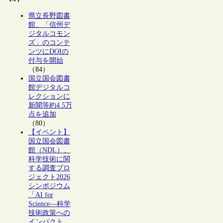
県立長野図書
館、「信州デ
ジタルコモン
ズ」のコンテ
ンツにDOIの
付与を開始
（84）
国立国会図書
館デジタルコ
レクションに
新聞等約4.5万
点を追加
（80）
【イベント】
国立国会図書
館（NDL）、
科学技術に関
する調査プロ
ジェクト2026
シンポジウム
「AI for
Science―科学
技術政策への
インパクト