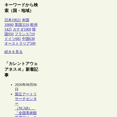
キーワードから検
索（国・地域）
日本
19621
米国
10660
英国
3216
欧州
1425
カナダ
1069
韓
国
950
フランス
719
ドイツ
681
中国
638
オーストラリア
599
続きを見る
「カレントアウェ
アネス-R」新着記
事
2026年08月06
日
国立アートリ
サーチセンタ
ー
（NCAR）、
「全国美術館