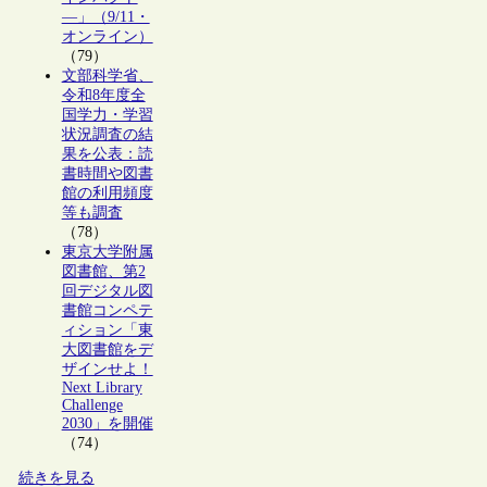
―」（9/11・
オンライン）
（79）
文部科学省、
令和8年度全
国学力・学習
状況調査の結
果を公表：読
書時間や図書
館の利用頻度
等も調査
（78）
東京大学附属
図書館、第2
回デジタル図
書館コンペテ
ィション「東
大図書館をデ
ザインせよ！
Next Library
Challenge
2030」を開催
（74）
続きを見る