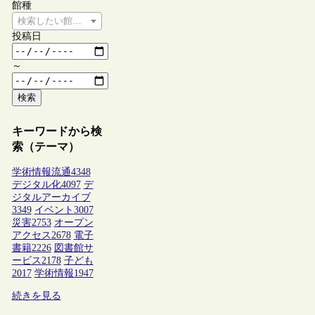
館種
検索したい館種を選択してください
投稿日
～
検索
キーワードから検
索（テーマ）
学術情報流通
4348
デジタル化
4097
デ
ジタルアーカイブ
3349
イベント
3007
災害
2753
オープン
アクセス
2678
電子
書籍
2226
図書館サ
ービス
2178
子ども
2017
学術情報
1947
続きを見る