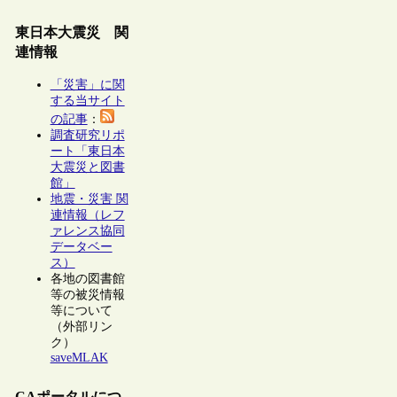
東日本大震災 関
連情報
「災害」に関
する当サイト
の記事
：
調査研究リポ
ート「東日本
大震災と図書
館」
地震・災害 関
連情報（レフ
ァレンス協同
データベー
ス）
各地の図書館
等の被災情報
等について
（外部リン
ク）
saveMLAK
CAポータルにつ