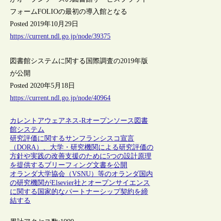
フォームFOLIOの最初の導入館となる
Posted 2019年10月29日
https://current.ndl.go.jp/node/39375
図書館システムに関する国際調査の2019年版
が公開
Posted 2020年5月18日
https://current.ndl.go.jp/node/40964
カレントアウェアネス-R
オープンソース
図書
館システム
研究評価に関するサンフランシスコ宣言
（DORA）、大学・研究機関による研究評価の
方針や実践の改善支援のために5つの設計原理
を提供するブリーフィング文書を公開
オランダ大学協会（VSNU）等のオランダ国内
の研究機関がElsevier社とオープンサイエンス
に関する国家的なパートナーシップ契約を締
結する