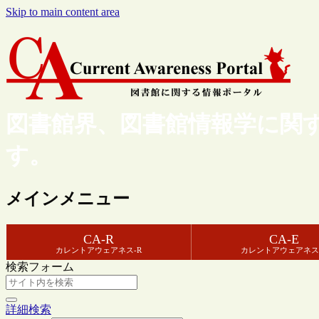
Skip to main content area
図書館界、図書館情報学に関
す。
メインメニュー
CA-R
CA-E
カレントアウェアネス-R
カレントアウェアネス
検索フォーム
詳細検索