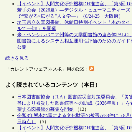
【イベント】人間文化研究機構DH推進室、「第5回 D
若手の会（2026夏）―デジタル・ヒューマニティーズ
で“繋がる×広がる”人文学―」（8/24-25・大阪府）
埼玉県立久喜図書館、休館日特別イベント「本のタイ
ルで一句!」を開催
米・ペンシルバニア州等の大学図書館の連合体PALCI
図書館によるシステム相互運用性評価のためのガイド
公開
続きを見る
「カレントアウェアネス-R」用のRSS：
よく読まれているコンテンツ（本日）
日本図書館協会（JLA）図書館災害対策委員会、「災
等により被災した図書館等への助成（2026年度）」を
望する図書館の募集を開始
（12）
令和8年熊本地震による文化財等の被害が83件に（8月
日時点）
（5）
【イベント】人間文化研究機構DH推進室、「第5回 D