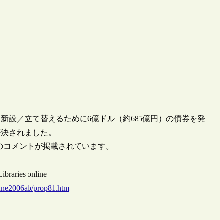
新設／立て替えるために6億ドル（約685億円）の債券を発
否決されました。
係者の失望のコメントが掲載されています。
ibraries online
june2006ab/prop81.htm