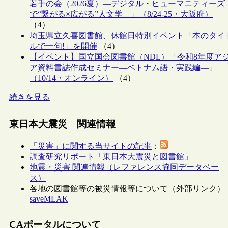
若手の会（2026夏）―デジタル・ヒューマニティーズ
で“繋がる×広がる”人文学―」（8/24-25・大阪府）
（4）
埼玉県立久喜図書館、休館日特別イベント「本のタイ
ルで一句!」を開催
（4）
【イベント】国立国会図書館（NDL）「令和8年度ア
ア資料書誌作成セミナー―ベトナム語・実践編―」
（10/14・オンライン）
（4）
続きを見る
東日本大震災 関連情報
「災害」に関する当サイトの記事
：
調査研究リポート「東日本大震災と図書館」
地震・災害 関連情報（レファレンス協同データベー
ス）
各地の図書館等の被災情報等について（外部リンク）
saveMLAK
CAポータルについて