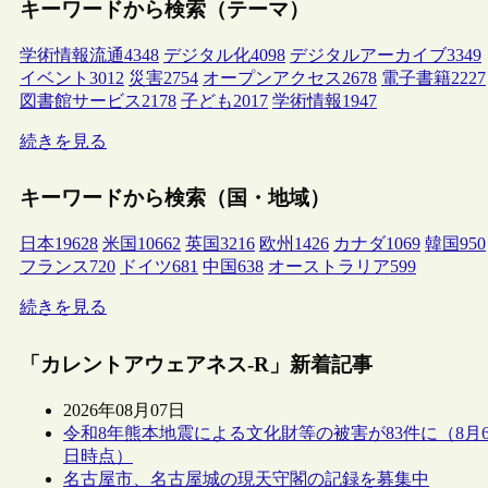
キーワードから検索（テーマ）
学術情報流通
4348
デジタル化
4098
デジタルアーカイブ
3349
イベント
3012
災害
2754
オープンアクセス
2678
電子書籍
2227
図書館サービス
2178
子ども
2017
学術情報
1947
続きを見る
キーワードから検索（国・地域）
日本
19628
米国
10662
英国
3216
欧州
1426
カナダ
1069
韓国
950
フランス
720
ドイツ
681
中国
638
オーストラリア
599
続きを見る
「カレントアウェアネス-R」新着記事
2026年08月07日
令和8年熊本地震による文化財等の被害が83件に（8月
日時点）
名古屋市、名古屋城の現天守閣の記録を募集中