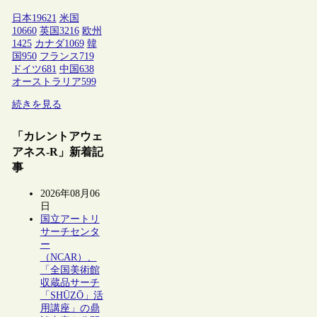
日本
19621
米国
10660
英国
3216
欧州
1425
カナダ
1069
韓
国
950
フランス
719
ドイツ
681
中国
638
オーストラリア
599
続きを見る
「カレントアウェ
アネス-R」新着記
事
2026年08月06
日
国立アートリ
サーチセンタ
ー
（NCAR）、
「全国美術館
収蔵品サーチ
「SHŪZŌ」活
用講座」の鼎