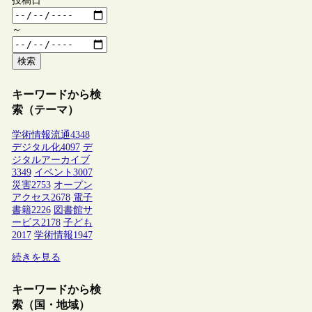
投稿日
～
検索
キーワードから検
索（テーマ）
学術情報流通
4348
デジタル化
4097
デ
ジタルアーカイブ
3349
イベント
3007
災害
2753
オープン
アクセス
2678
電子
書籍
2226
図書館サ
ービス
2178
子ども
2017
学術情報
1947
続きを見る
キーワードから検
索（国・地域）