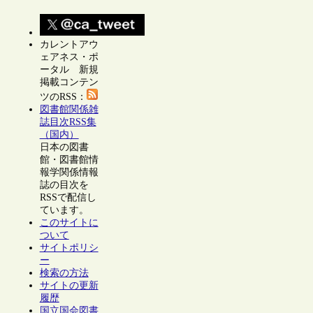
カレントアウ
ェアネス・ポ
ータル 新規
掲載コンテン
ツのRSS：
図書館関係雑
誌目次RSS集
（国内）
日本の図書
館・図書館情
報学関係情報
誌の目次を
RSSで配信し
ています。
このサイトに
ついて
サイトポリシ
ー
検索の方法
サイトの更新
履歴
国立国会図書