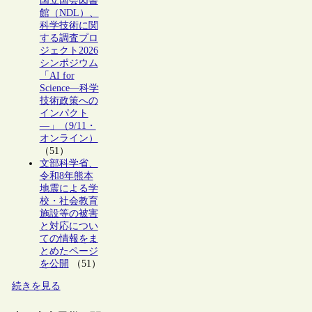
国立国会図書
館（NDL）、
科学技術に関
する調査プロ
ジェクト2026
シンポジウム
「AI for
Science―科学
技術政策への
インパクト
―」（9/11・
オンライン）
（51）
文部科学省、
令和8年熊本
地震による学
校・社会教育
施設等の被害
と対応につい
ての情報をま
とめたページ
を公開
（51）
続きを見る