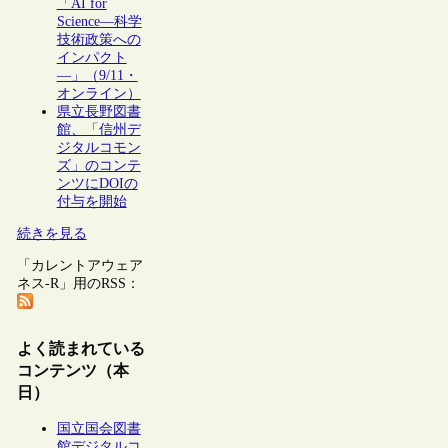
「AI for
Science―科学
技術政策への
インパクト
―」（9/11・
オンライン）
県立長野図書
館、「信州デ
ジタルコモン
ズ」のコンテ
ンツにDOIの
付与を開始
続きを見る
「カレントアウェア
ネス-R」用のRSS：
よく読まれている
コンテンツ（本
日）
国立国会図書
館デジタルコ