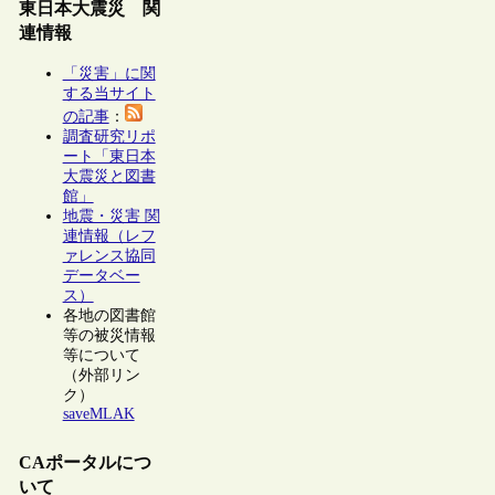
東日本大震災 関
連情報
「災害」に関
する当サイト
の記事
：
調査研究リポ
ート「東日本
大震災と図書
館」
地震・災害 関
連情報（レフ
ァレンス協同
データベー
ス）
各地の図書館
等の被災情報
等について
（外部リン
ク）
saveMLAK
CAポータルにつ
いて