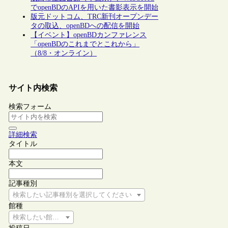
でopenBDのAPIを用いた書影表示を開始
版元ドットコム、TRC新刊オープンデー
タの取込、openBDへの配信を開始
【イベント】openBDカンファレンス
「openBDのこれまでとこれから」
（8/8・オンライン）
サイト内検索
検索フォーム
詳細検索
タイトル
本文
記事種別
検索したい記事種別を選択してください
館種
検索したい館種を選択してください