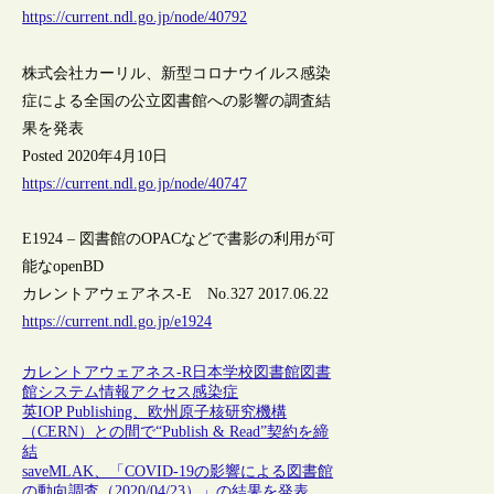
https://current.ndl.go.jp/node/40792
株式会社カーリル、新型コロナウイルス感染
症による全国の公立図書館への影響の調査結
果を発表
Posted 2020年4月10日
https://current.ndl.go.jp/node/40747
E1924 – 図書館のOPACなどで書影の利用が可
能なopenBD
カレントアウェアネス-E No.327 2017.06.22
https://current.ndl.go.jp/e1924
カレントアウェアネス-R
日本
学校図書館
図書
館システム
情報アクセス
感染症
英IOP Publishing、欧州原子核研究機構
（CERN）との間で“Publish & Read”契約を締
結
saveMLAK、「COVID-19の影響による図書館
の動向調査（2020/04/23）」の結果を発表