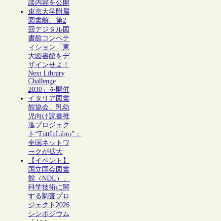
談内容を公開
東京大学附属
図書館、第2
回デジタル図
書館コンペテ
ィション「東
大図書館をデ
ザインせよ！
Next Library
Challenge
2030」を開催
イタリア図書
館協会、乳幼
児向け読書推
進プロジェク
ト“TuttInLibro”：
全国ネットワ
ークが拡大
【イベント】
国立国会図書
館（NDL）、
科学技術に関
する調査プロ
ジェクト2026
シンポジウム