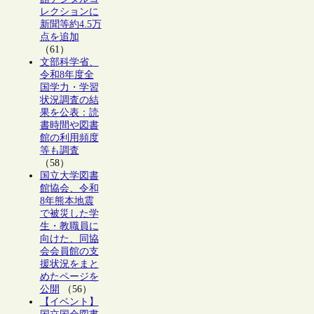
レクションに
新聞等約4.5万
点を追加
（61）
文部科学省、
令和8年度全
国学力・学習
状況調査の結
果を公表：読
書時間や図書
館の利用頻度
等も調査
（58）
国立大学図書
館協会、令和
8年熊本地震
で被災した学
生・教職員に
向けた、同協
会会員館の支
援状況をまと
めたページを
公開
（56）
【イベント】