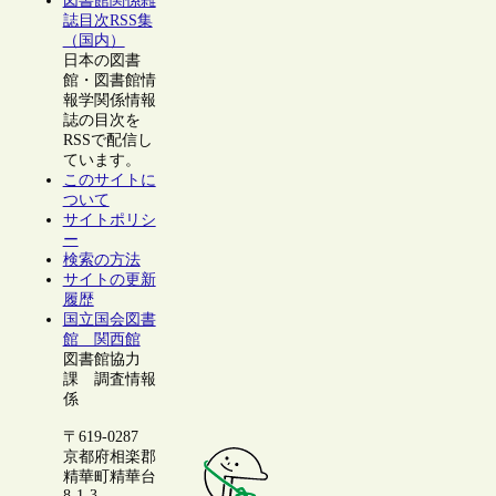
図書館関係雑
誌目次RSS集
（国内）
日本の図書
館・図書館情
報学関係情報
誌の目次を
RSSで配信し
ています。
このサイトに
ついて
サイトポリシ
ー
検索の方法
サイトの更新
履歴
国立国会図書
館 関西館
図書館協力
課 調査情報
係
〒619-0287
京都府相楽郡
精華町精華台
8-1-3