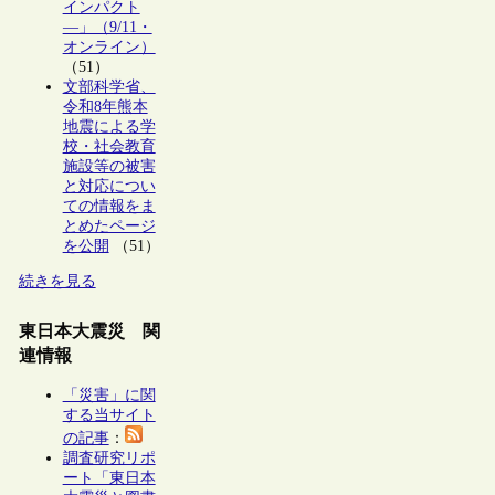
インパクト
―」（9/11・
オンライン）
（51）
文部科学省、
令和8年熊本
地震による学
校・社会教育
施設等の被害
と対応につい
ての情報をま
とめたページ
を公開
（51）
続きを見る
東日本大震災 関
連情報
「災害」に関
する当サイト
の記事
：
調査研究リポ
ート「東日本