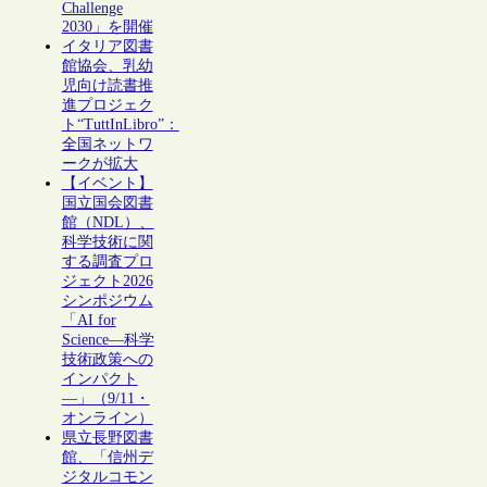
Challenge
2030」を開催
イタリア図書
館協会、乳幼
児向け読書推
進プロジェク
ト“TuttInLibro”：
全国ネットワ
ークが拡大
【イベント】
国立国会図書
館（NDL）、
科学技術に関
する調査プロ
ジェクト2026
シンポジウム
「AI for
Science―科学
技術政策への
インパクト
―」（9/11・
オンライン）
県立長野図書
館、「信州デ
ジタルコモン