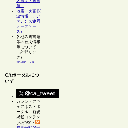
大震災と図書
館」
地震・災害 関
連情報（レフ
ァレンス協同
データベー
ス）
各地の図書館
等の被災情報
等について
（外部リン
ク）
saveMLAK
CAポータルにつ
いて
カレントアウ
ェアネス・ポ
ータル 新規
掲載コンテン
ツのRSS：