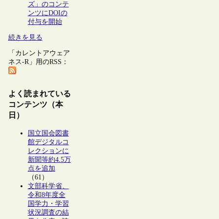
ズ」のコンテ
ンツにDOIの
付与を開始
続きを見る
「カレントアウェア
ネス-R」用のRSS：
よく読まれている
コンテンツ（本
日）
国立国会図書
館デジタルコ
レクションに
新聞等約4.5万
点を追加
（61）
文部科学省、
令和8年度全
国学力・学習
状況調査の結