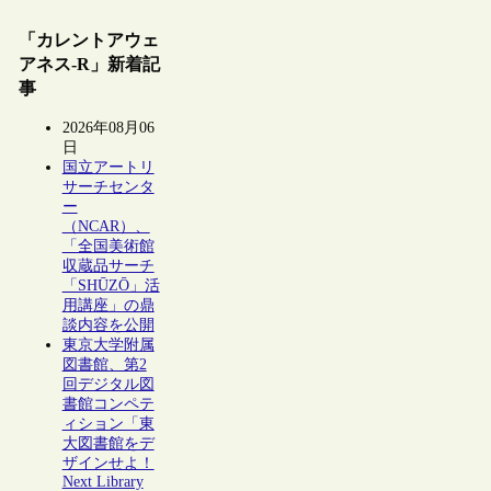
「カレントアウェ
アネス-R」新着記
事
2026年08月06
日
国立アートリ
サーチセンタ
ー
（NCAR）、
「全国美術館
収蔵品サーチ
「SHŪZŌ」活
用講座」の鼎
談内容を公開
東京大学附属
図書館、第2
回デジタル図
書館コンペテ
ィション「東
大図書館をデ
ザインせよ！
Next Library