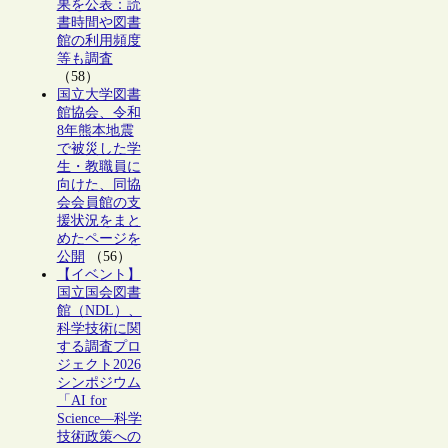
果を公表：読
書時間や図書
館の利用頻度
等も調査
（58）
国立大学図書
館協会、令和
8年熊本地震
で被災した学
生・教職員に
向けた、同協
会会員館の支
援状況をまと
めたページを
公開
（56）
【イベント】
国立国会図書
館（NDL）、
科学技術に関
する調査プロ
ジェクト2026
シンポジウム
「AI for
Science―科学
技術政策への