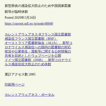
新型肺炎の感染拡大防止のため中国国家図書
館等が臨時休館
Posted 2020年1月24日
https://current.ndl.go.jp/node/40040
カレントアウェアネス-R
フランス
国立図書館
感染症
フランス国立図書館（BNF）
オーストラリア図書館協会（ALIA）、新型コ
ロナウイルス感染症への国内の図書館の対応
状況や公衆衛生・渡航等に関する公的情報の
共有を目的としたウェブページを公開
ドイツ国立図書館（DNB）、新型コロナウイ
ルス感染症拡大防止のため休館
累計アクセス数:
2085
印刷用ページ
カレントアウェアネス・ポータル