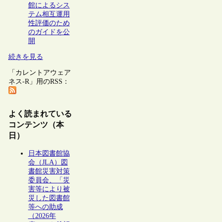
館によるシス
テム相互運用
性評価のため
のガイドを公
開
続きを見る
「カレントアウェア
ネス-R」用のRSS：
よく読まれている
コンテンツ（本
日）
日本図書館協
会（JLA）図
書館災害対策
委員会、「災
害等により被
災した図書館
等への助成
（2026年