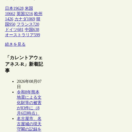
日本
19628
米国
10662
英国
3216
欧州
1426
カナダ
1069
韓
国
950
フランス
720
ドイツ
681
中国
638
オーストラリア
599
続きを見る
「カレントアウェ
アネス-R」新着記
事
2026年08月07
日
令和8年熊本
地震による文
化財等の被害
が83件に（8
月6日時点）
名古屋市、名
古屋城の現天
守閣の記録を