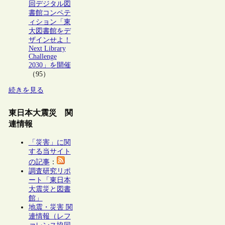
回デジタル図
書館コンペテ
ィション「東
大図書館をデ
ザインせよ！
Next Library
Challenge
2030」を開催
（95）
続きを見る
東日本大震災 関
連情報
「災害」に関
する当サイト
の記事
：
調査研究リポ
ート「東日本
大震災と図書
館」
地震・災害 関
連情報（レフ