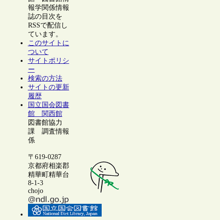
報学関係情報
誌の目次を
RSSで配信し
ています。
このサイトに
ついて
サイトポリシ
ー
検索の方法
サイトの更新
履歴
国立国会図書
館 関西館
図書館協力
課 調査情報
係
〒619-0287
京都府相楽郡
精華町精華台
8-1-3
chojo