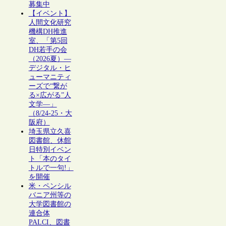
募集中
【イベント】
人間文化研究
機構DH推進
室、「第5回
DH若手の会
（2026夏）―
デジタル・ヒ
ューマニティ
ーズで“繋が
る×広がる”人
文学―」
（8/24-25・大
阪府）
埼玉県立久喜
図書館、休館
日特別イベン
ト「本のタイ
トルで一句!」
を開催
米・ペンシル
バニア州等の
大学図書館の
連合体
PALCI、図書