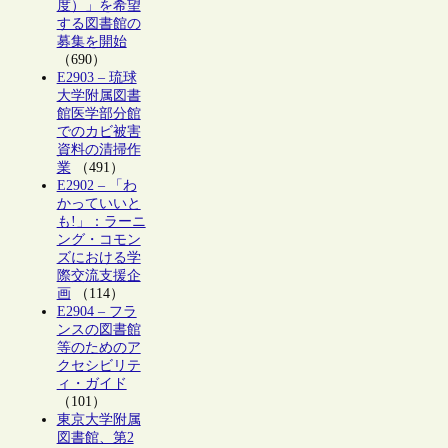
度）」を希望
する図書館の
募集を開始
（690）
E2903 – 琉球
大学附属図書
館医学部分館
でのカビ被害
資料の清掃作
業
（491）
E2902 – 「わ
かっていいと
も!」：ラーニ
ング・コモン
ズにおける学
際交流支援企
画
（114）
E2904 – フラ
ンスの図書館
等のためのア
クセシビリテ
ィ・ガイド
（101）
東京大学附属
図書館、第2