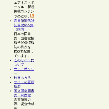
ェアネス・ポ
ータル 新規
掲載コンテン
ツのRSS：
図書館関係雑
誌目次RSS集
（国内）
日本の図書
館・図書館情
報学関係情報
誌の目次を
RSSで配信し
ています。
このサイトに
ついて
サイトポリシ
ー
検索の方法
サイトの更新
履歴
国立国会図書
館 関西館
図書館協力
課 調査情報
係