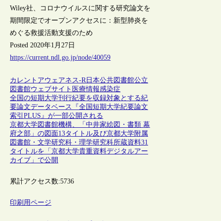
Wiley社、コロナウイルスに関する研究論文を
期間限定でオープンアクセスに：新型肺炎を
めぐる救援活動支援のため
Posted 2020年1月27日
https://current.ndl.go.jp/node/40059
カレントアウェアネス-R
日本
公共図書館
公立
図書館
ウェブサイト
医療情報
感染症
全国の短期大学刊行紀要を収録対象とする紀
要論文データベース『全国短期大学紀要論文
索引PLUS』が一部公開される
京都大学図書館機構、「中井家絵図・書類 幕
府之部」の図面13タイトル及び京都大学附属
図書館・文学研究科・理学研究科所蔵資料31
タイトルを「京都大学貴重資料デジタルアー
カイブ」で公開
累計アクセス数:
5736
印刷用ページ