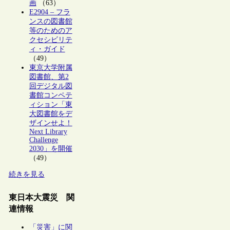
画
（63）
E2904 – フラ
ンスの図書館
等のためのア
クセシビリテ
ィ・ガイド
（49）
東京大学附属
図書館、第2
回デジタル図
書館コンペテ
ィション「東
大図書館をデ
ザインせよ！
Next Library
Challenge
2030」を開催
（49）
続きを見る
東日本大震災 関
連情報
「災害」に関