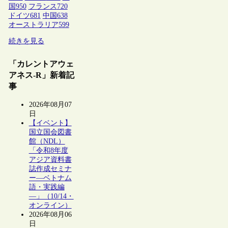
国
950
フランス
720
ドイツ
681
中国
638
オーストラリア
599
続きを見る
「カレントアウェ
アネス-R」新着記
事
2026年08月07
日
【イベント】
国立国会図書
館（NDL）
「令和8年度
アジア資料書
誌作成セミナ
ー―ベトナム
語・実践編
―」（10/14・
オンライン）
2026年08月06
日