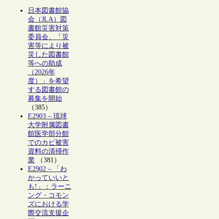
日本図書館協
会（JLA）図
書館災害対策
委員会、「災
害等により被
災した図書館
等への助成
（2026年
度）」を希望
する図書館の
募集を開始
（385）
E2903 – 琉球
大学附属図書
館医学部分館
でのカビ被害
資料の清掃作
業
（381）
E2902 – 「わ
かっていいと
も!」：ラーニ
ング・コモン
ズにおける学
際交流支援企