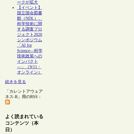
ークが拡大
【イベント】
国立国会図書
館（NDL）、
科学技術に関
する調査プロ
ジェクト2026
シンポジウム
「AI for
Science―科学
技術政策への
インパクト
―」（9/11・
オンライン）
続きを見る
「カレントアウェア
ネス-R」用のRSS：
よく読まれている
コンテンツ（本
日）