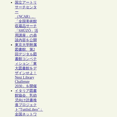
国立アートリ
サーチセンタ
ー
（NCAR）、
「全国美術館
収蔵品サーチ
「SHŪZŌ」活
用講座」の鼎
談内容を公開
東京大学附属
図書館、第2
回デジタル図
書館コンペテ
ィション「東
大図書館をデ
ザインせよ！
Next Library
Challenge
2030」を開催
イタリア図書
館協会、乳幼
児向け読書推
進プロジェク
ト“TuttInLibro”：
全国ネットワ