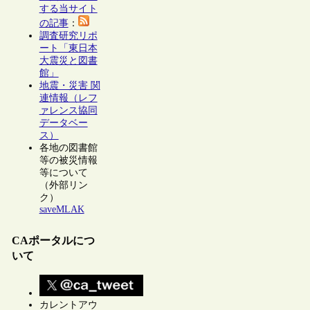
する当サイト
の記事
：
調査研究リポ
ート「東日本
大震災と図書
館」
地震・災害 関
連情報（レフ
ァレンス協同
データベー
ス）
各地の図書館
等の被災情報
等について
（外部リン
ク）
saveMLAK
CAポータルにつ
いて
カレントアウ