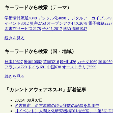
キーワードから検索（テーマ）
学術情報流通
4348
デジタル化
4098
デジタルアーカイブ
3349
イベント
3012
災害
2753
オープンアクセス
2678
電子書籍
2227
図書館サービス
2178
子ども
2017
学術情報
1947
続きを見る
キーワードから検索（国・地域）
日本
19627
米国
10662
英国
3216
欧州
1426
カナダ
1069
韓国
950
フランス
720
ドイツ
681
中国
638
オーストラリア
599
続きを見る
「カレントアウェアネス-R」新着記事
2026年08月07日
名古屋市、名古屋城の現天守閣の記録を募集中
【イベント】人間文化研究機構DH推進室、「第5回 D