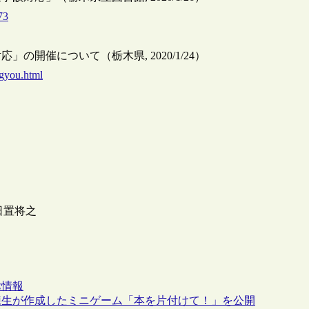
73
開催について（栃木県, 2020/1/24）
igyou.html
 日置将之
律情報
練生が作成したミニゲーム「本を片付けて！」を公開