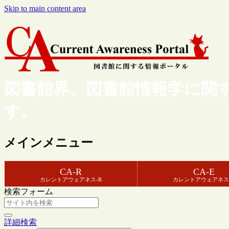
Skip to main content area
図書館界、図書館情報学に関
す。
メインメニュー
CA-R
CA-E
カレントアウェアネス-R
カレントアウェアネス
検索フォーム
詳細検索