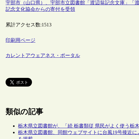
宇部市（山口県）、宇部市立図書館「渡辺翁記念文庫」「
記念文化協会からの寄付を受領
累計アクセス数:
1513
印刷用ページ
カレントアウェアネス・ポータル
類似の記事
栃木県立図書館が、「続 栃書類従 県民がよく使う栃
栃木県立図書館、同館ウェブサイトに台風19号接近
を掲載