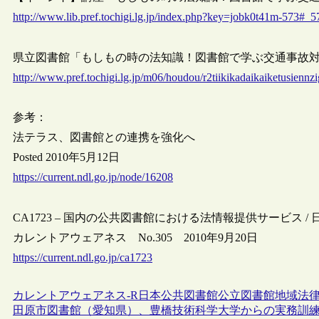
http://www.lib.pref.tochigi.lg.jp/index.php?key=jobk0t41m-573#_5
県立図書館「もしもの時の法知識！図書館で学ぶ交通事故対応」の
http://www.pref.tochigi.lg.jp/m06/houdou/r2tiikikadaikaiketusiennz
参考：
法テラス、図書館との連携を強化へ
Posted 2010年5月12日
https://current.ndl.go.jp/node/16208
CA1723 – 国内の公共図書館における法情報提供サービス /
カレントアウェアネス No.305 2010年9月20日
https://current.ndl.go.jp/ca1723
カレントアウェアネス-R
日本
公共図書館
公立図書館
地域
法
田原市図書館（愛知県）、豊橋技術科学大学からの実務訓