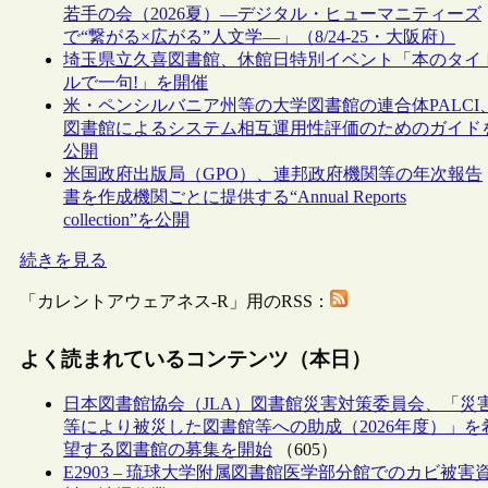
若手の会（2026夏）―デジタル・ヒューマニティーズ
で“繋がる×広がる”人文学―」（8/24-25・大阪府）
埼玉県立久喜図書館、休館日特別イベント「本のタイ
ルで一句!」を開催
米・ペンシルバニア州等の大学図書館の連合体PALCI
図書館によるシステム相互運用性評価のためのガイド
公開
米国政府出版局（GPO）、連邦政府機関等の年次報告
書を作成機関ごとに提供する“Annual Reports
collection”を公開
続きを見る
「カレントアウェアネス-R」用のRSS：
よく読まれているコンテンツ（本日）
日本図書館協会（JLA）図書館災害対策委員会、「災
等により被災した図書館等への助成（2026年度）」を
望する図書館の募集を開始
（605）
E2903 – 琉球大学附属図書館医学部分館でのカビ被害