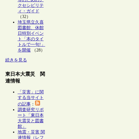
クセシビリテ
ィ・ガイド
（32）
埼玉県立久喜
図書館、休館
日特別イベン
ト「本のタイ
トルで一句!」
を開催
（28）
続きを見る
東日本大震災 関
連情報
「災害」に関
する当サイト
の記事
：
調査研究リポ
ート「東日本
大震災と図書
館」
地震・災害 関
連情報（レフ