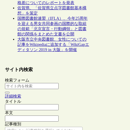
格差についてのレポートを発表
佐賀県、「佐賀県立点字図書館基本構
想」を策定
国際図書館連盟（IFLA）、今年25周年
を迎える男女共同参画の国際的な取組
の規範「北京宣言・行動綱領」と図書
館の関係をまとめた文書を公開
大阪市立中央図書館、女性についての
記事をWikipediaに追加する「WikiGapエ
ディタソン 2019 in 大阪」を開催
サイト内検索
検索フォーム
詳細検索
タイトル
本文
記事種別