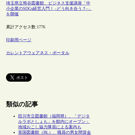
埼玉県立熊谷図書館、ビジネス支援講座「中
小企業のSDGs経営入門！ -どう向き合う？-」
を開催
累計アクセス数:
1776
印刷用ページ
カレントアウェアネス・ポータル
類似の記事
田川市立図書館（福岡県）、「デジタ
ルラボとしょも」を館内にオープン：
地域おこし協力隊員による案内も
英国図書館（BL）、職員の男女間賃金