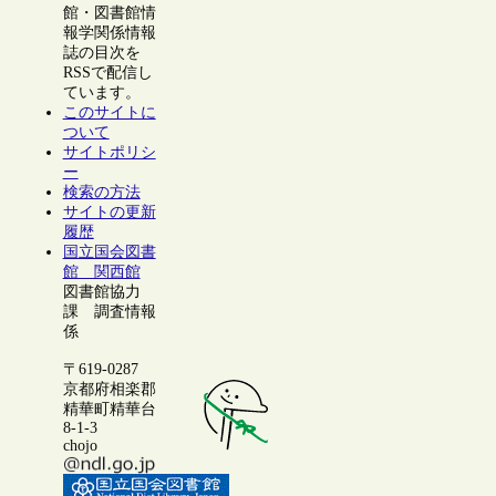
館・図書館情
報学関係情報
誌の目次を
RSSで配信し
ています。
このサイトに
ついて
サイトポリシ
ー
検索の方法
サイトの更新
履歴
国立国会図書
館 関西館
図書館協力
課 調査情報
係
〒619-0287
京都府相楽郡
精華町精華台
8-1-3
chojo