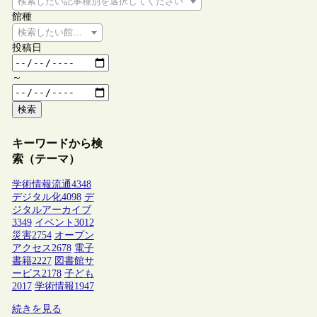
検索したい記事種別を選択してください
館種
検索したい館種を選択してください
投稿日
～
検索
キーワードから検
索（テーマ）
学術情報流通
4348
デジタル化
4098
デ
ジタルアーカイブ
3349
イベント
3012
災害
2754
オープン
アクセス
2678
電子
書籍
2227
図書館サ
ービス
2178
子ども
2017
学術情報
1947
続きを見る