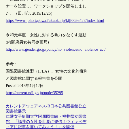
ナーを設置し、ワークショップを開催しまし
た。（田川市, 2019/12/26）
https://www.joho.tagawa.fukuoka.jp/kiji0036427/index.html
令和元年度 女性に対する暴力をなくす運動
(内閣府男女共同参画局)
http://www.gender.go.jp/policy/no_violence/no_violence_act/
参考：
国際図書館連盟（IFLA）、女性の文化的権利
と図書館に関する報告書を公開
Posted 2018年1月12日
http://current.ndl.go.jp/node/35295
カレントアウェアネス-R
日本
公共図書館
公立
図書館
展示
仁愛女子短期大学附属図書館・福井県立図書
館、「福井の女性を世界に発信！ウィキペデ
ィアに記事を書いてみよう！」を開催