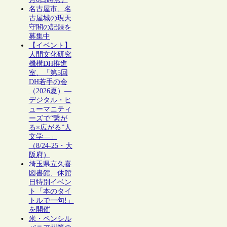
名古屋市、名
古屋城の現天
守閣の記録を
募集中
【イベント】
人間文化研究
機構DH推進
室、「第5回
DH若手の会
（2026夏）―
デジタル・ヒ
ューマニティ
ーズで“繋が
る×広がる”人
文学―」
（8/24-25・大
阪府）
埼玉県立久喜
図書館、休館
日特別イベン
ト「本のタイ
トルで一句!」
を開催
米・ペンシル