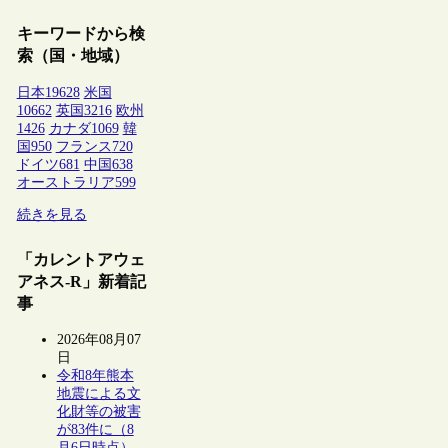
キーワードから検
索（国・地域）
日本
19628
米国
10662
英国
3216
欧州
1426
カナダ
1069
韓
国
950
フランス
720
ドイツ
681
中国
638
オーストラリア
599
続きを見る
「カレントアウェ
アネス-R」新着記
事
2026年08月07
日
令和8年熊本
地震による文
化財等の被害
が83件に（8
月6日時点）