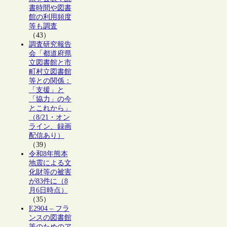
書時間や図書
館の利用頻度
等も調査
（43）
調査研究報告
会「都道府県
立図書館と市
町村立図書館
等との関係：
「支援」と
「協力」の今
とこれから」
（8/21・オン
ライン、録画
配信あり）
（39）
令和8年熊本
地震による文
化財等の被害
が83件に（8
月6日時点）
（35）
E2904 – フラ
ンスの図書館
等のためのア