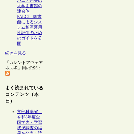
バニア州等の
大学図書館の
連合体
PALCI、図書
館によるシス
テム相互運用
性評価のため
のガイドを公
開
続きを見る
「カレントアウェア
ネス-R」用のRSS：
よく読まれている
コンテンツ（本
日）
文部科学省、
令和8年度全
国学力・学習
状況調査の結
果を公表：読