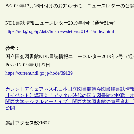
※2019年12月26日付けのお知らせに、ニュースレターの
NDL書誌情報ニュースレター2019年4号（通号51号）
https://ndl.go.jp/jp/data/bib_newsletter/2019_4/index.html
参考：
国立国会図書館NDL書誌情報ニュースレター2019年3号（通
Posted 2019年9月27日
https://current.ndl.go.jp/node/39129
カレントアウェアネス-R
日本
国立図書館
議会図書館
書誌情
【イベント】講演会「デジタル時代の国立図書館の挑戦―オラ
関西大学デジタルアーカイブ、関西大学図書館の貴重資料『
公開
累計アクセス数:
1607