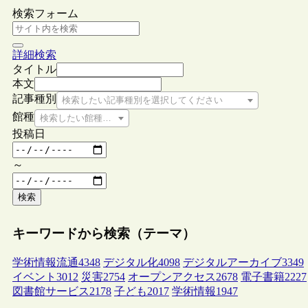
検索フォーム
詳細検索
タイトル
本文
記事種別
検索したい記事種別を選択してください
館種
検索したい館種を選択してください
投稿日
～
検索
キーワードから検索（テーマ）
学術情報流通
4348
デジタル化
4098
デジタルアーカイブ
3349
イベント
3012
災害
2754
オープンアクセス
2678
電子書籍
2227
図書館サービス
2178
子ども
2017
学術情報
1947