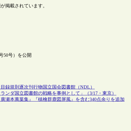
公開が掲載されています。
号50号）を公開
報
目録規則
逐次刊行物
国立国会図書館（NDL）
ンダ国立図書館の戦略を事例として」（3/17・東京）
廣瀬本萬葉集』『槙檜群鹿図屏風』を含む340点余りを追加