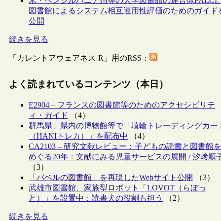
米・ペンシルバニア州等の大学図書館の連合体PALCI
図書館によるシステム相互運用性評価のためのガイド
公開
続きを見る
「カレントアウェアネス-R」用のRSS：
よく読まれているコンテンツ（本日）
E2904 – フランスの図書館等のためのアクセシビリテ
ィ・ガイド
（4）
群馬県、県内の博物館等で「埴輪トレーディングカー
（HANIトレカ）」を配布中
（4）
CA2103 – 研究文献レビュー：子どもの読書と図書館
めぐる20年：文献にみる児童サービスの展開 / 汐﨑順
（3）
「バベルの図書館」を再現したWebサイト公開
（3）
武雄市図書館、家族型ロボット「LOVOT（らぼっ
と）」を設置中：読書犬の役割も担う
（2）
続きを見る