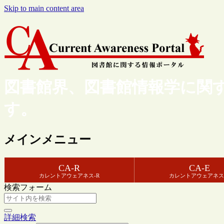
Skip to main content area
図書館界、図書館情報学に関
す。
メインメニュー
CA-R
CA-E
カレントアウェアネス-R
カレントアウェアネス
検索フォーム
詳細検索