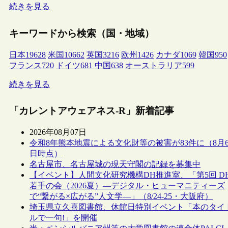
続きを見る
キーワードから検索（国・地域）
日本
19628
米国
10662
英国
3216
欧州
1426
カナダ
1069
韓国
950
フランス
720
ドイツ
681
中国
638
オーストラリア
599
続きを見る
「カレントアウェアネス-R」新着記事
2026年08月07日
令和8年熊本地震による文化財等の被害が83件に（8月
日時点）
名古屋市、名古屋城の現天守閣の記録を募集中
【イベント】人間文化研究機構DH推進室、「第5回 D
若手の会（2026夏）―デジタル・ヒューマニティーズ
で“繋がる×広がる”人文学―」（8/24-25・大阪府）
埼玉県立久喜図書館、休館日特別イベント「本のタイ
ルで一句!」を開催