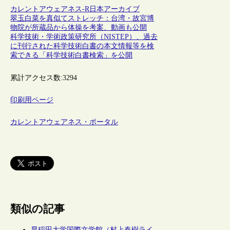
カレントアウェアネス-R
日本
アーカイブ
翠玉白菜を真似てストレッチ：台湾・故宮博
物院が所蔵品から体操を考案、動画も公開
科学技術・学術政策研究所（NISTEP）、過去
に刊行された科学技術白書の本文情報等を検
索できる「科学技術白書検索」を公開
累計アクセス数:
3294
印刷用ページ
カレントアウェアネス・ポータル
類似の記事
早稲田大学国際文学館（村上春樹ライ