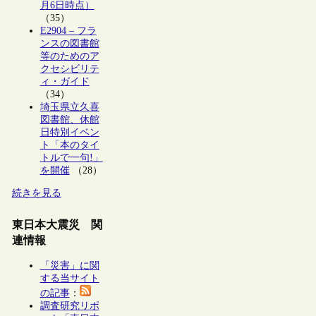
月6日時点）
（35）
E2904 – フラ
ンスの図書館
等のためのア
クセシビリテ
ィ・ガイド
（34）
埼玉県立久喜
図書館、休館
日特別イベン
ト「本のタイ
トルで一句!」
を開催
（28）
続きを見る
東日本大震災 関
連情報
「災害」に関
する当サイト
の記事
：
調査研究リポ