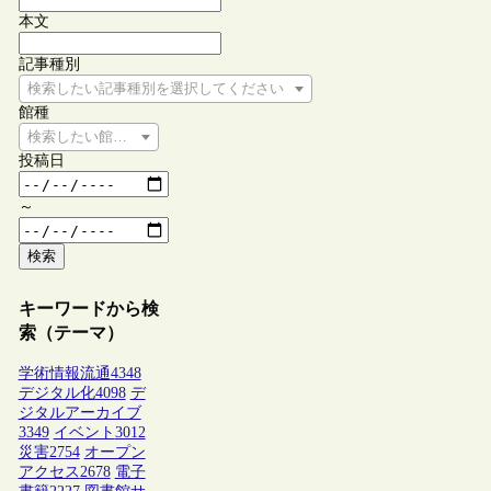
本文
記事種別
検索したい記事種別を選択してください
館種
検索したい館種を選択してください
投稿日
～
検索
キーワードから検
索（テーマ）
学術情報流通
4348
デジタル化
4098
デ
ジタルアーカイブ
3349
イベント
3012
災害
2754
オープン
アクセス
2678
電子