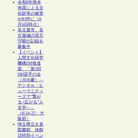
令和8年熊本
地震による文
化財等の被害
が83件に（8
月6日時点）
名古屋市、名
古屋城の現天
守閣の記録を
募集中
【イベント】
人間文化研究
機構DH推進
室、「第5回
DH若手の会
（2026夏）―
デジタル・ヒ
ューマニティ
ーズで“繋が
る×広がる”人
文学―」
（8/24-25・大
阪府）
埼玉県立久喜
図書館、休館
日特別イベン