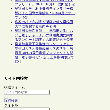
ブラリー）、2021年10月1日に開館予定
早稲田大学、村上春樹ライブラリー構
想による国際文学館を2021年4月にオー
プン予定
作家の村上春樹氏が所蔵資料を早稲田
大学に寄贈する意向を表明
早稲田大学図書館、「早稲田大学にお
ける電子ジャーナルの利用実態に関す
るアンケート調査」の調査結果を公表
早慶和書電子化推進コンソーシアム、
早稲田大学と慶應義塾大学の学生・教
職員向けの電子書籍プロジェクトを開
始：電子書籍1,200点以上を期間限定で
提供
サイト内検索
検索フォーム
詳細検索
タイトル