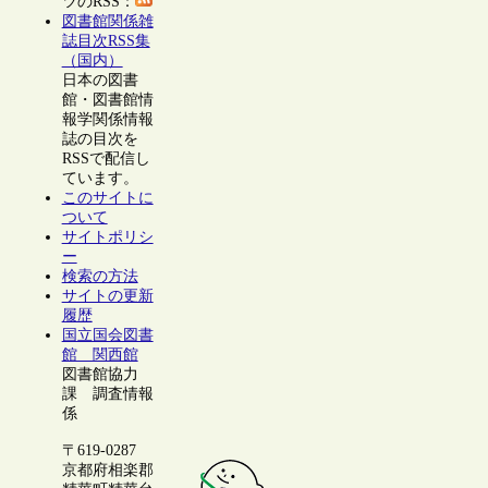
ツのRSS：
図書館関係雑
誌目次RSS集
（国内）
日本の図書
館・図書館情
報学関係情報
誌の目次を
RSSで配信し
ています。
このサイトに
ついて
サイトポリシ
ー
検索の方法
サイトの更新
履歴
国立国会図書
館 関西館
図書館協力
課 調査情報
係
〒619-0287
京都府相楽郡