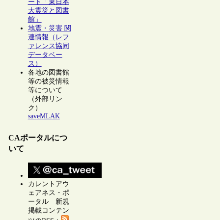
ート「東日本
大震災と図書
館」
地震・災害 関
連情報（レフ
ァレンス協同
データベー
ス）
各地の図書館
等の被災情報
等について
（外部リン
ク）
saveMLAK
CAポータルにつ
いて
カレントアウ
ェアネス・ポ
ータル 新規
掲載コンテン