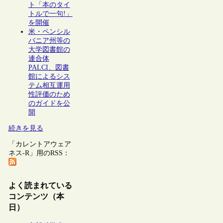
ト「本のタイ
トルで一句!」
を開催
米・ペンシル
バニア州等の
大学図書館の
連合体
PALCI、図書
館によるシス
テム相互運用
性評価のため
のガイドを公
開
続きを見る
「カレントアウェア
ネス-R」用のRSS：
よく読まれている
コンテンツ（本
日）