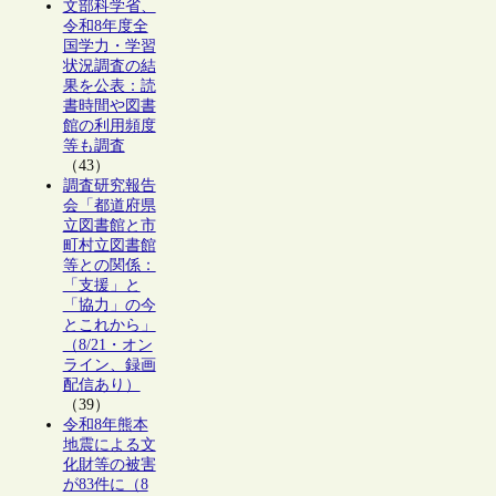
文部科学省、
令和8年度全
国学力・学習
状況調査の結
果を公表：読
書時間や図書
館の利用頻度
等も調査
（43）
調査研究報告
会「都道府県
立図書館と市
町村立図書館
等との関係：
「支援」と
「協力」の今
とこれから」
（8/21・オン
ライン、録画
配信あり）
（39）
令和8年熊本
地震による文
化財等の被害
が83件に（8