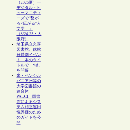
（2026夏）―
デジタル・ヒ
ューマニティ
ーズで“繋が
る×広がる”人
文学―」
（8/24-25・大
阪府）
埼玉県立久喜
図書館、休館
日特別イベン
ト「本のタイ
トルで一句!」
を開催
米・ペンシル
バニア州等の
大学図書館の
連合体
PALCI、図書
館によるシス
テム相互運用
性評価のため
のガイドを公
開