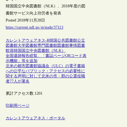
韓国国立中央図書館（NLK）、2018年度の図
書館サービス向上功労者を発表
Posted 2018年11月28日
https://current.ndl.go.jp/node/37113
カレントアウェアネス-R
韓国
公共図書館
公立
図書館
大学図書館
専門図書館
図書館事情
図書
館員
韓国国立中央図書館（NLK）
全国遺跡報告総覧、「書誌ページQRコード表
示機能」等を追加
北米の都市図書館協議会（ULC）の電子書籍
への公平なパブリック・アクセスの必要性に
関する声明に対して北米の市・郡の公選役職
者77人が署名
累計アクセス数:
1201
印刷用ページ
カレントアウェアネス・ポータル