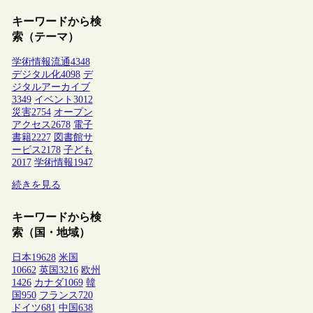
キーワードから検
索（テーマ）
学術情報流通
4348
デジタル化
4098
デ
ジタルアーカイブ
3349
イベント
3012
災害
2754
オープン
アクセス
2678
電子
書籍
2227
図書館サ
ービス
2178
子ども
2017
学術情報
1947
続きを見る
キーワードから検
索（国・地域）
日本
19628
米国
10662
英国
3216
欧州
1426
カナダ
1069
韓
国
950
フランス
720
ドイツ
681
中国
638