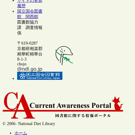
サイトの更新
履歴
国立国会図書
館 関西館
図書館協力
課 調査情報
係
〒619-0287
京都府相楽郡
精華町精華台
8-1-3
chojo
© 2006- National Diet Library
ホーム