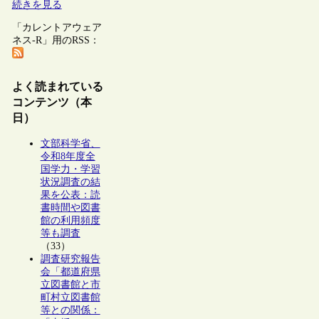
続きを見る
「カレントアウェア
ネス-R」用のRSS：
よく読まれている
コンテンツ（本
日）
文部科学省、
令和8年度全
国学力・学習
状況調査の結
果を公表：読
書時間や図書
館の利用頻度
等も調査
（33）
調査研究報告
会「都道府県
立図書館と市
町村立図書館
等との関係：