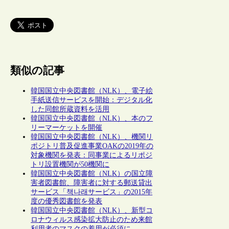
類似の記事
韓国国立中央図書館（NLK）、電子絵
手紙送信サービスを開始：デジタル化
した同館所蔵資料を活用
韓国国立中央図書館（NLK）、本のフ
リーマーケットを開催
韓国国立中央図書館（NLK）、機関リ
ポジトリ普及促進事業OAKの2019年の
対象機関を発表：同事業によるリポジ
トリ設置機関が50機関に
韓国国立中央図書館（NLK）の国立障
害者図書館、障害者に対する郵送貸出
サービス「책나래サービス」の2015年
度の優秀図書館を発表
韓国国立中央図書館（NLK）、新型コ
ロナウィルス感染拡大防止のため来館
利用者のマスクの着用が必須に