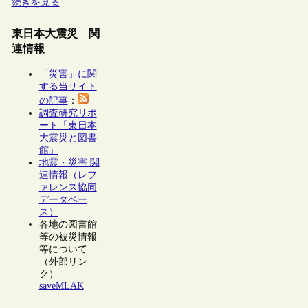
続きを見る
東日本大震災 関
連情報
「災害」に関
する当サイト
の記事
：
調査研究リポ
ート「東日本
大震災と図書
館」
地震・災害 関
連情報（レフ
ァレンス協同
データベー
ス）
各地の図書館
等の被災情報
等について
（外部リン
ク）
saveMLAK