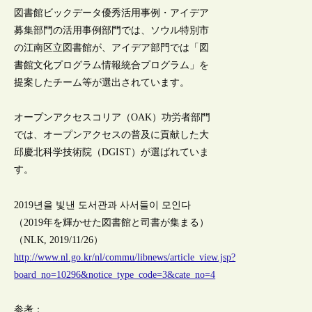
図書館ビックデータ優秀活用事例・アイデア
募集部門の活用事例部門では、ソウル特別市
の江南区立図書館が、アイデア部門では「図
書館文化プログラム情報統合プログラム」を
提案したチーム等が選出されています。
オープンアクセスコリア（OAK）功労者部門
では、オープンアクセスの普及に貢献した大
邱慶北科学技術院（DGIST）が選ばれていま
す。
2019년을 빛낸 도서관과 사서들이 모인다
（2019年を輝かせた図書館と司書が集まる）
（NLK, 2019/11/26）
http://www.nl.go.kr/nl/commu/libnews/article_view.jsp?
board_no=10296&notice_type_code=3&cate_no=4
参考：