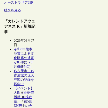
オーストラリア
599
続きを見る
「カレントアウェ
アネス-R」新着記
事
2026年08月07
日
令和8年熊本
地震による文
化財等の被害
が83件に（8
月6日時点）
名古屋市、名
古屋城の現天
守閣の記録を
募集中
【イベント】
人間文化研究
機構DH推進
室、「第5回
DH若手の会