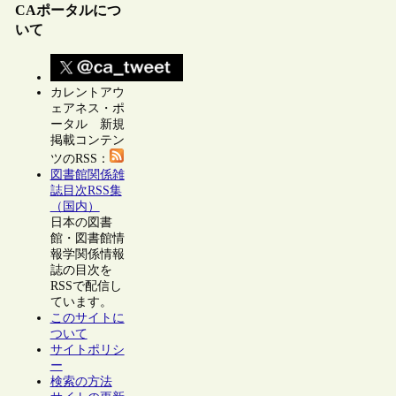
CAポータルにつ
いて
カレントアウ
ェアネス・ポ
ータル 新規
掲載コンテン
ツのRSS：
図書館関係雑
誌目次RSS集
（国内）
日本の図書
館・図書館情
報学関係情報
誌の目次を
RSSで配信し
ています。
このサイトに
ついて
サイトポリシ
ー
検索の方法