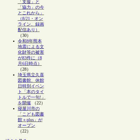
「支援」と
「協力」の今
とこれから」
（8/21・オン
ライン、録画
配信あり）
（30）
令和8年熊本
地震による文
化財等の被害
が83件に（8
月6日時点）
（28）
埼玉県立久喜
図書館、休館
日特別イベン
ト「本のタイ
トルで一句!」
を開催
（22）
寝屋川市の
「こども図書
館＋plus」が
オープン
（22）