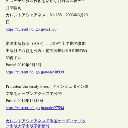
ビス〜デジタル技術を活用した録音図書〜 /
井関哲司
カレントアウェアネス No.288 2006年6月20
日
https://current.ndl.go.jp/ca1595
米国出版協会（AAP）、2019年上半期の参加
出版社の収益を公表：前年同期比6.9％増の約
60億ドル
Posted 2019年9月3日
https://current.ndl.go.jp/node/38939
Princeton University Press、アインシュタイン論
文集をオープンアクセスで公開
Posted 2014年12月8日
https://current.ndl.go.jp/node/27594
カレントアウェアネス-R
米国
オーディオブッ
ク
出版
大学出版
学術情報