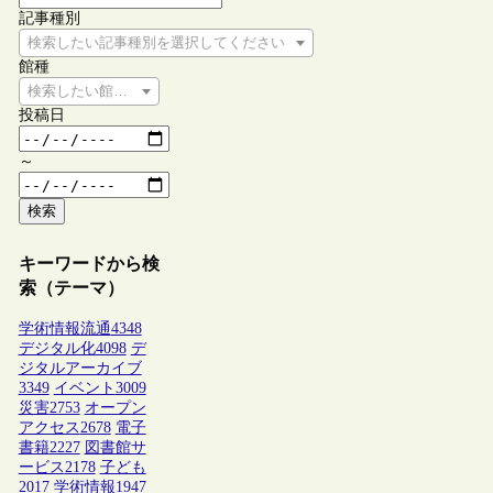
記事種別
検索したい記事種別を選択してください
館種
検索したい館種を選択してください
投稿日
～
検索
キーワードから検
索（テーマ）
学術情報流通
4348
デジタル化
4098
デ
ジタルアーカイブ
3349
イベント
3009
災害
2753
オープン
アクセス
2678
電子
書籍
2227
図書館サ
ービス
2178
子ども
2017
学術情報
1947