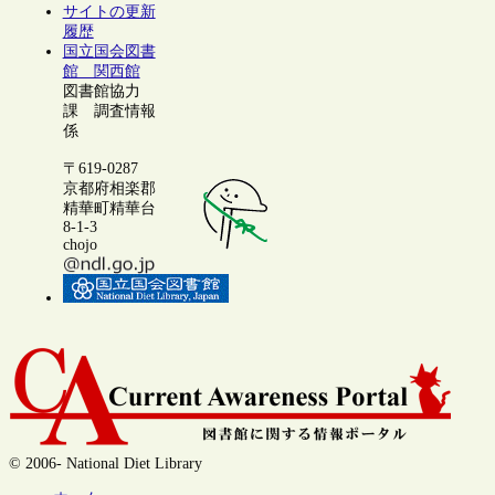
サイトの更新
履歴
国立国会図書
館 関西館
図書館協力
課 調査情報
係
〒619-0287
京都府相楽郡
精華町精華台
8-1-3
chojo
© 2006- National Diet Library