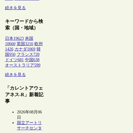
続きを見る
キーワードから検
索（国・地域）
日本
19623
米国
10660
英国
3216
欧州
1426
カナダ
1069
韓
国
950
フランス
720
ドイツ
681
中国
638
オーストラリア
599
続きを見る
「カレントアウェ
アネス-R」新着記
事
2026年08月06
日
国立アートリ
サーチセンタ