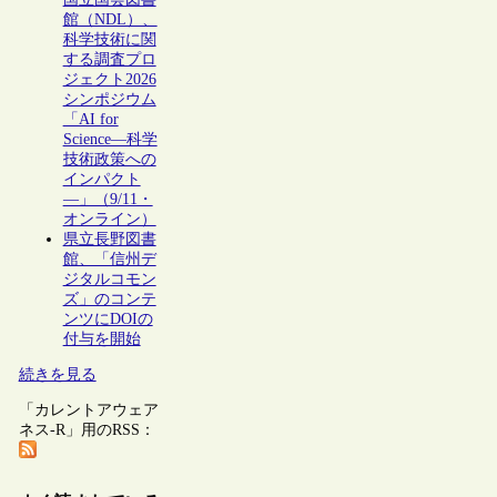
館（NDL）、
科学技術に関
する調査プロ
ジェクト2026
シンポジウム
「AI for
Science―科学
技術政策への
インパクト
―」（9/11・
オンライン）
県立長野図書
館、「信州デ
ジタルコモン
ズ」のコンテ
ンツにDOIの
付与を開始
続きを見る
「カレントアウェア
ネス-R」用のRSS：