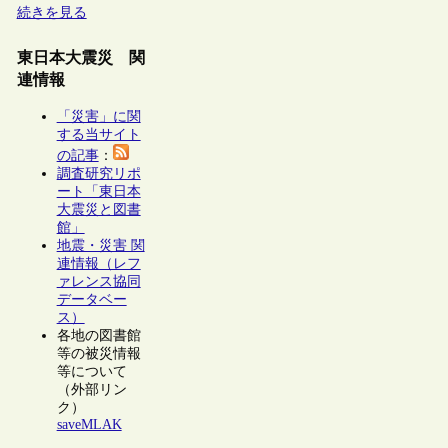
続きを見る
東日本大震災 関
連情報
「災害」に関
する当サイト
の記事
：
調査研究リポ
ート「東日本
大震災と図書
館」
地震・災害 関
連情報（レフ
ァレンス協同
データベー
ス）
各地の図書館
等の被災情報
等について
（外部リン
ク）
saveMLAK