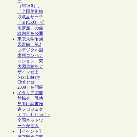
ー
（NCAR）、
「全国美術館
収蔵品サーチ
「SHŪZŌ」活
用講座」の鼎
談内容を公開
東京大学附属
図書館、第2
回デジタル図
書館コンペテ
ィション「東
大図書館をデ
ザインせよ！
Next Library
Challenge
2030」を開催
イタリア図書
館協会、乳幼
児向け読書推
進プロジェク
ト“TuttInLibro”：
全国ネットワ
ークが拡大
【イベント】
国立国会図書