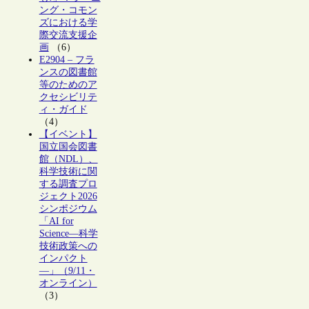
ング・コモン
ズにおける学
際交流支援企
画
（6）
E2904 – フラ
ンスの図書館
等のためのア
クセシビリテ
ィ・ガイド
（4）
【イベント】
国立国会図書
館（NDL）、
科学技術に関
する調査プロ
ジェクト2026
シンポジウム
「AI for
Science―科学
技術政策への
インパクト
―」（9/11・
オンライン）
（3）