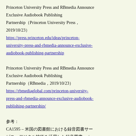
Princeton University Press and RBmedia Announce
Exclusive Audiobook Publishing
Partnership（Princeton University Press，
2019/10/23）
https://press.princeton.edu/ideas/princeton-
university-press-and-rbmedia-announce-exclusive-
audiobook-publishing-partnership
Princeton University Press and RBmedia Announce
Exclusive Audiobook Publishing
Partnership（RBmedia，2019/10/23）
https://rbmediaglobal.com/princeton-university-
press-and-rbmedia-announce-exclusive-audiobook-
publishing-partnership/
参考：
CA1595 – 米国の図書館における録音図書サー