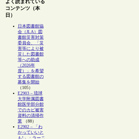
よく読まれている
コンテンツ（本
日）
日本図書館協
会（JLA）図
書館災害対策
委員会、「災
害等により被
災した図書館
等への助成
（2026年
度）」を希望
する図書館の
募集を開始
（105）
E2903 – 琉球
大学附属図書
館医学部分館
でのカビ被害
資料の清掃作
業
（88）
E2902 – 「わ
かっていいと
も!」：ラーニ