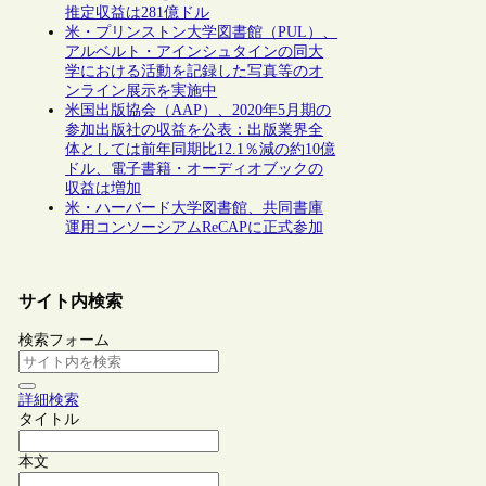
推定収益は281億ドル
米・プリンストン大学図書館（PUL）、
アルベルト・アインシュタインの同大
学における活動を記録した写真等のオ
ンライン展示を実施中
米国出版協会（AAP）、2020年5月期の
参加出版社の収益を公表：出版業界全
体としては前年同期比12.1％減の約10億
ドル、電子書籍・オーディオブックの
収益は増加
米・ハーバード大学図書館、共同書庫
運用コンソーシアムReCAPに正式参加
サイト内検索
検索フォーム
詳細検索
タイトル
本文