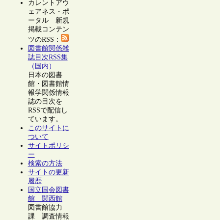
カレントアウ
ェアネス・ポ
ータル 新規
掲載コンテン
ツのRSS：
図書館関係雑
誌目次RSS集
（国内）
日本の図書
館・図書館情
報学関係情報
誌の目次を
RSSで配信し
ています。
このサイトに
ついて
サイトポリシ
ー
検索の方法
サイトの更新
履歴
国立国会図書
館 関西館
図書館協力
課 調査情報