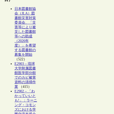
日本図書館協
会（JLA）図
書館災害対策
委員会、「災
害等により被
災した図書館
等への助成
（2026年
度）」を希望
する図書館の
募集を開始
（522）
E2903 – 琉球
大学附属図書
館医学部分館
でのカビ被害
資料の清掃作
業
（415）
E2902 – 「わ
かっていいと
も!」：ラーニ
ング・コモン
ズにおける学