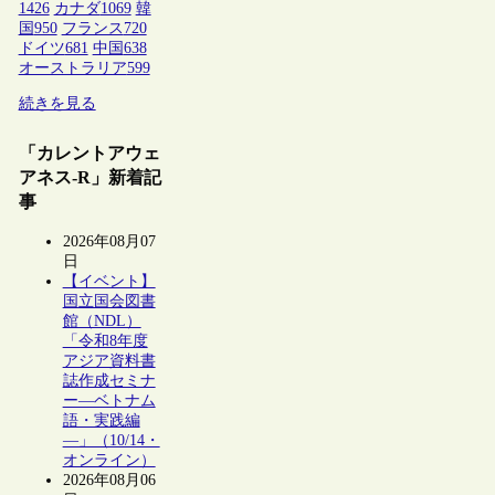
1426
カナダ
1069
韓
国
950
フランス
720
ドイツ
681
中国
638
オーストラリア
599
続きを見る
「カレントアウェ
アネス-R」新着記
事
2026年08月07
日
【イベント】
国立国会図書
館（NDL）
「令和8年度
アジア資料書
誌作成セミナ
ー―ベトナム
語・実践編
―」（10/14・
オンライン）
2026年08月06