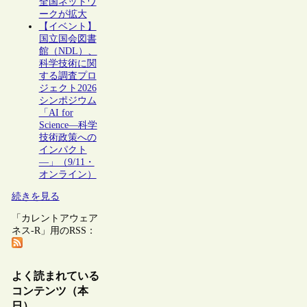
全国ネットワ
ークが拡大
【イベント】
国立国会図書
館（NDL）、
科学技術に関
する調査プロ
ジェクト2026
シンポジウム
「AI for
Science―科学
技術政策への
インパクト
―」（9/11・
オンライン）
続きを見る
「カレントアウェア
ネス-R」用のRSS：
よく読まれている
コンテンツ（本
日）