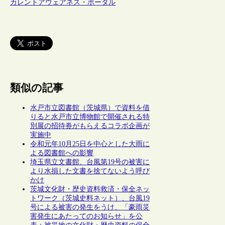
カレントアウェアネス・ポータル
類似の記事
水戸市立図書館（茨城県）で資料を借
りると水戸市立博物館で開催される特
別展の招待券がもらえるコラボ企画が
実施中
令和元年10月25日を中心とした大雨に
よる図書館への影響
埼玉県立文書館、台風第19号の被害に
より水損した文書を捨てないよう呼び
かけ
茨城文化財・歴史資料救済・保全ネッ
トワーク（茨城史料ネット）、台風19
号による被害の発生をうけ、「豪雨災
害発生にあたってのお知らせ」を公