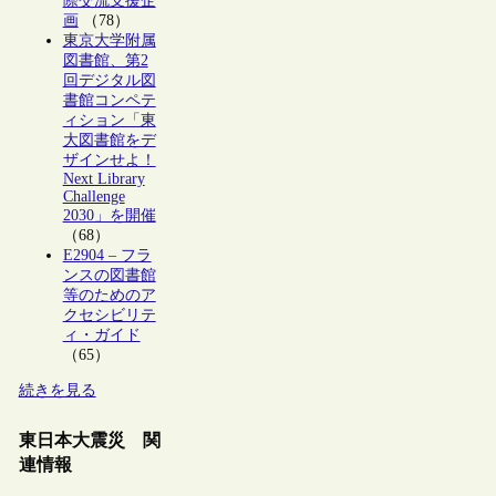
際交流支援企
画
（78）
東京大学附属
図書館、第2
回デジタル図
書館コンペテ
ィション「東
大図書館をデ
ザインせよ！
Next Library
Challenge
2030」を開催
（68）
E2904 – フラ
ンスの図書館
等のためのア
クセシビリテ
ィ・ガイド
（65）
続きを見る
東日本大震災 関
連情報