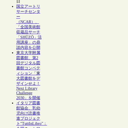
日
国立アートリ
サーチセンタ
ー
（NCAR）、
「全国美術館
収蔵品サーチ
「SHŪZŌ」活
用講座」の鼎
談内容を公開
東京大学附属
図書館、第2
回デジタル図
書館コンペテ
ィション「東
大図書館をデ
ザインせよ！
Next Library
Challenge
2030」を開催
イタリア図書
館協会、乳幼
児向け読書推
進プロジェク
ト“TuttInLibro”：