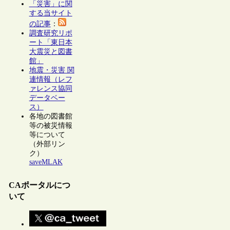
「災害」に関
する当サイト
の記事
：
調査研究リポ
ート「東日本
大震災と図書
館」
地震・災害 関
連情報（レフ
ァレンス協同
データベー
ス）
各地の図書館
等の被災情報
等について
（外部リン
ク）
saveMLAK
CAポータルにつ
いて