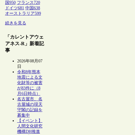
国
950
フランス
720
ドイツ
681
中国
638
オーストラリア
599
続きを見る
「カレントアウェ
アネス-R」新着記
事
2026年08月07
日
令和8年熊本
地震による文
化財等の被害
が83件に（8
月6日時点）
名古屋市、名
古屋城の現天
守閣の記録を
募集中
【イベント】
人間文化研究
機構DH推進