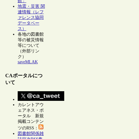
館」
地震・災害 関
連情報（レフ
ァレンス協同
データベー
ス）
各地の図書館
等の被災情報
等について
（外部リン
ク）
saveMLAK
CAポータルにつ
いて
カレントアウ
ェアネス・ポ
ータル 新規
掲載コンテン
ツのRSS：
図書館関係雑