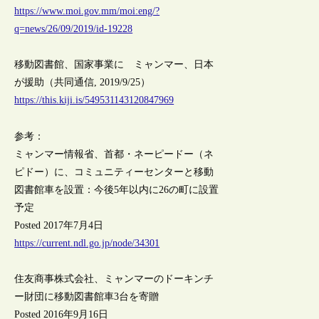
https://www.moi.gov.mm/moi:eng/?
q=news/26/09/2019/id-19228
移動図書館、国家事業に ミャンマー、日本
が援助（共同通信, 2019/9/25）
https://this.kiji.is/549531143120847969
参考：
ミャンマー情報省、首都・ネーピードー（ネ
ピドー）に、コミュニティーセンターと移動
図書館車を設置：今後5年以内に26の町に設置
予定
Posted 2017年7月4日
https://current.ndl.go.jp/node/34301
住友商事株式会社、ミャンマーのドーキンチ
ー財団に移動図書館車3台を寄贈
Posted 2016年9月16日