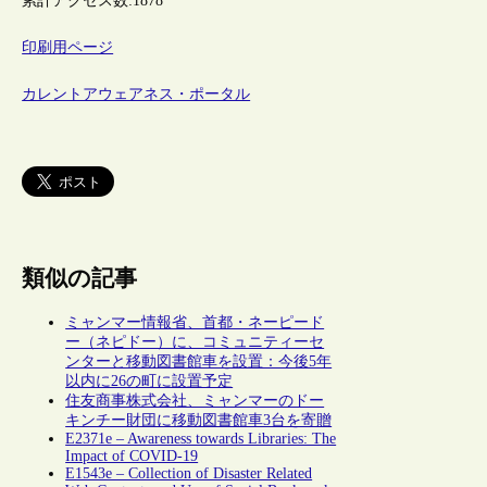
累計アクセス数:
1878
印刷用ページ
カレントアウェアネス・ポータル
類似の記事
ミャンマー情報省、首都・ネーピード
ー（ネピドー）に、コミュニティーセ
ンターと移動図書館車を設置：今後5年
以内に26の町に設置予定
住友商事株式会社、ミャンマーのドー
キンチー財団に移動図書館車3台を寄贈
E2371e – Awareness towards Libraries: The
Impact of COVID-19
E1543e – Collection of Disaster Related