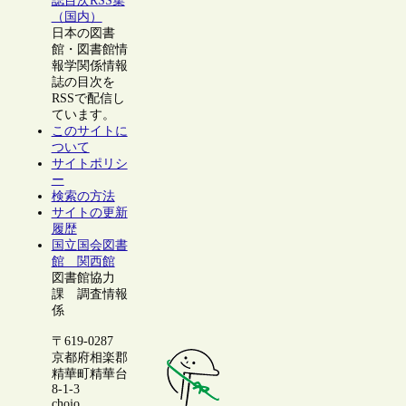
誌目次RSS集
（国内）
日本の図書
館・図書館情
報学関係情報
誌の目次を
RSSで配信し
ています。
このサイトに
ついて
サイトポリシ
ー
検索の方法
サイトの更新
履歴
国立国会図書
館 関西館
図書館協力
課 調査情報
係
〒619-0287
京都府相楽郡
精華町精華台
8-1-3
chojo