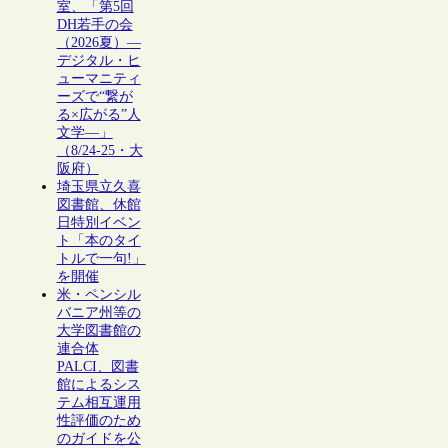
室、「第5回
DH若手の会
（2026夏）―
デジタル・ヒ
ューマニティ
ーズで“繋が
る×広がる”人
文学―」
（8/24-25・大
阪府）
埼玉県立久喜
図書館、休館
日特別イベン
ト「本のタイ
トルで一句!」
を開催
米・ペンシル
バニア州等の
大学図書館の
連合体
PALCI、図書
館によるシス
テム相互運用
性評価のため
のガイドを公