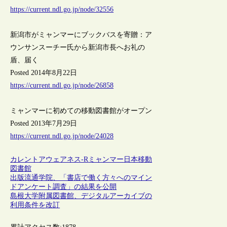
https://current.ndl.go.jp/node/32556
新潟市がミャンマーにブックバスを寄贈：ア
ウンサンスーチー氏から新潟市長へお礼の
盾、届く
Posted 2014年8月22日
https://current.ndl.go.jp/node/26858
ミャンマーに初めての移動図書館がオープン
Posted 2013年7月29日
https://current.ndl.go.jp/node/24028
カレントアウェアネス-R
ミャンマー
日本
移動
図書館
出版流通学院、「書店で働く方々へのマイン
ドアンケート調査」の結果を公開
島根大学附属図書館、デジタルアーカイブの
利用条件を改訂