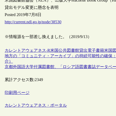
米国図書館協会（ALA）、出版大手Hachette Book G
貸出モデル変更に懸念を表明
Posted 2019年7月8日
http://current.ndl.go.jp/node/38530
※情報源を一部差し換えました。（2019/9/13）
カレントアウェアネス-R
米国
公共図書館
貸出
電子書籍
米国図
地方の「コミュニティ・アーカイブ」の持続可能性の確保
介）
京都外国語大学付属図書館、「ロシア語図書書誌データベ
累計アクセス数:
2349
印刷用ページ
カレントアウェアネス・ポータル