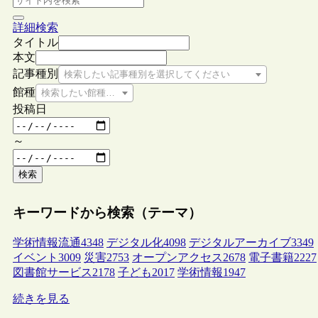
詳細検索
タイトル
本文
記事種別
検索したい記事種別を選択してください
館種
検索したい館種を選択してください
投稿日
～
検索
キーワードから検索（テーマ）
学術情報流通
4348
デジタル化
4098
デジタルアーカイブ
3349
イベント
3009
災害
2753
オープンアクセス
2678
電子書籍
2227
図書館サービス
2178
子ども
2017
学術情報
1947
続きを見る