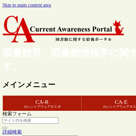
Skip to main content area
図書館界、図書館情報学に関
す。
メインメニュー
CA-R
CA-E
カレントアウェアネス-R
カレントアウェアネス
検索フォーム
詳細検索