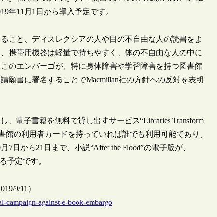
9年11月1日から導入予定です。
あること、ディスレクシアの人や目の不自由な人の読書をよ
と、携帯用機器は軽量で持ちやすく、体の不自由な人の中に
、このエンバーゴが、特に身体障害や学習障害を持つ図書館
書に署名することでMacmillan社の方針への反対を表明
し、電子書籍を無料で貸し出すサービス“Libraries Transform
スは図書館の利用者カードを持っていれば誰でも利用可能であり、
21日まで、小説“After the Flood”の電子版が、
になる予定です。
 2019/9/11）
onal-campaign-against-e-book-embargo