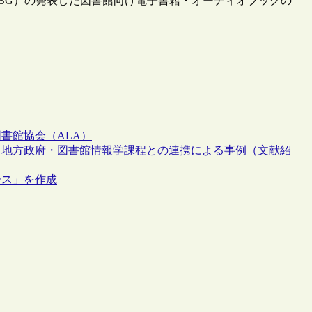
roup（HBG）の発表した図書館向け電子書籍・オーディオブックの
書館協会（ALA）
：地方政府・図書館情報学課程との連携による事例（文献紹
ース」を作成