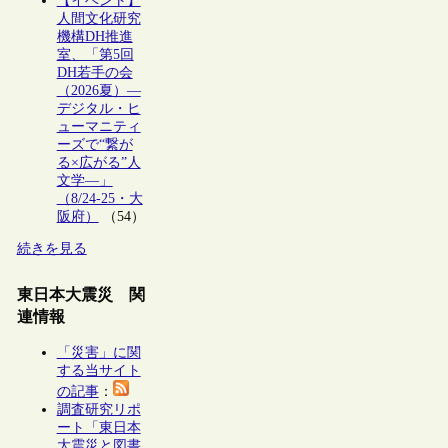
【イベント】
人間文化研究
機構DH推進
室、「第5回
DH若手の会
（2026夏）―
デジタル・ヒ
ューマニティ
ーズで“繋が
る×広がる”人
文学―」
（8/24-25・大
阪府）
（54）
続きを見る
東日本大震災 関
連情報
「災害」に関
する当サイト
の記事
：
調査研究リポ
ート「東日本
大震災と図書