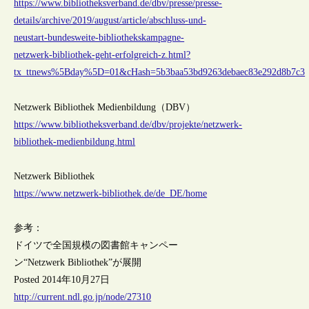
https://www.bibliotheksverband.de/dbv/presse/presse-
details/archive/2019/august/article/abschluss-und-
neustart-bundesweite-bibliothekskampagne-
netzwerk-bibliothek-geht-erfolgreich-z.html?
tx_ttnews%5Bday%5D=01&cHash=5b3baa53bd9263debaec83e292d8b7c3
Netzwerk Bibliothek Medienbildung（DBV）
https://www.bibliotheksverband.de/dbv/projekte/netzwerk-
bibliothek-medienbildung.html
Netzwerk Bibliothek
https://www.netzwerk-bibliothek.de/de_DE/home
参考：
ドイツで全国規模の図書館キャンペー
ン“Netzwerk Bibliothek”が展開
Posted 2014年10月27日
http://current.ndl.go.jp/node/27310