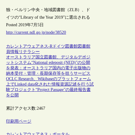
独・ベルリン中央・地域図書館（ZLB）、ド
イツの“Library of the Year 2019”に選出される
Posted 2019年7月5日
http://current.ndl.go.jp/node/38520
カレントアウェアネス-R
ドイツ
図書館
図書館
員
情報リテラシー
オーストラリア国立図書館、デジタルデポジ
ットシステム“National edeposit (NED)”の公開
を発表：オーストラリア国内の電子出版物の
納本受付・管理・長期保存等を担うサービス
OCLC Research、Wikibaseのプラットフォーム
上でLinked data化された情報資源記述を行う試
験プロジェクト“Project Passage”の最終報告書
を公開
累計アクセス数:
2467
印刷用ページ
カレントアウェアネス・ポータル