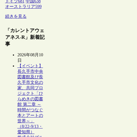
ドイツ
681
中国
638
オーストラリア
599
続きを見る
「カレントアウェ
アネス-R」新着記
事
2026年08月10
日
【イベント】
長久手市中央
図書館及び長
久手市文化の
家、共同プロ
ジェクト「ひ
らめきの図書
館 第二章 ～
時間がつなぐ
本とアートの
世界～」
（8/22-9/13・
愛知県）