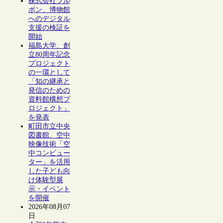
株式会社ブル
ボン、博物館
へのデジタル
支援の検証を
開始
福島大学、創
立80周年記念
プロジェクト
の一環として
「知の継承と
発信のための
資料館構想プ
ロジェクト」
を発表
町田市立中央
図書館、空中
映像技術「空
中コンピュー
ター」を活用
した子ども向
け体験型展
示・イベント
を開催
2026年08月07
日