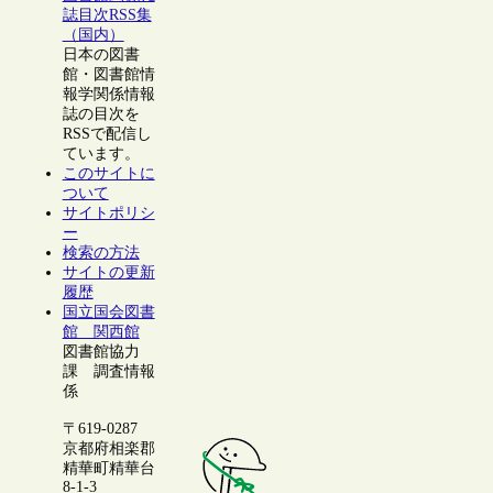
誌目次RSS集
（国内）
日本の図書
館・図書館情
報学関係情報
誌の目次を
RSSで配信し
ています。
このサイトに
ついて
サイトポリシ
ー
検索の方法
サイトの更新
履歴
国立国会図書
館 関西館
図書館協力
課 調査情報
係
〒619-0287
京都府相楽郡
精華町精華台
8-1-3