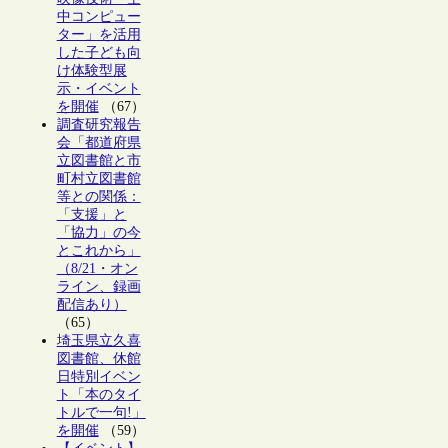
中コンピュー
ター」を活用
した子ども向
け体験型展
示・イベント
を開催
（67）
調査研究報告
会「都道府県
立図書館と市
町村立図書館
等との関係：
「支援」と
「協力」の今
とこれから」
（8/21・オン
ライン、録画
配信あり）
（65）
埼玉県立久喜
図書館、休館
日特別イベン
ト「本のタイ
トルで一句!」
を開催
（59）