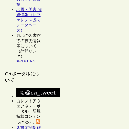
館」
地震・災害 関
連情報（レフ
ァレンス協同
データベー
ス）
各地の図書館
等の被災情報
等について
（外部リン
ク）
saveMLAK
CAポータルにつ
いて
カレントアウ
ェアネス・ポ
ータル 新規
掲載コンテン
ツのRSS：
図書館関係雑