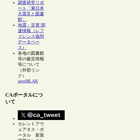
調査研究リポ
ート「東日本
大震災と図書
館」
地震・災害 関
連情報（レフ
ァレンス協同
データベー
ス）
各地の図書館
等の被災情報
等について
（外部リン
ク）
saveMLAK
CAポータルにつ
いて
カレントアウ
ェアネス・ポ
ータル 新規