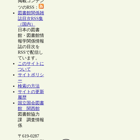
掲載コンテン
ツのRSS：
図書館関係雑
誌目次RSS集
（国内）
日本の図書
館・図書館情
報学関係情報
誌の目次を
RSSで配信し
ています。
このサイトに
ついて
サイトポリシ
ー
検索の方法
サイトの更新
履歴
国立国会図書
館 関西館
図書館協力
課 調査情報
係
〒619-0287