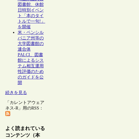
図書館、休館
日特別イベン
ト「本のタイ
トルで一句!」
を開催
米・ペンシル
バニア州等の
大学図書館の
連合体
PALCI、図書
館によるシス
テム相互運用
性評価のため
のガイドを公
開
続きを見る
「カレントアウェア
ネス-R」用のRSS：
よく読まれている
コンテンツ（本