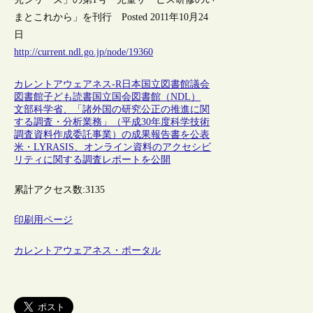
まとこれから」を刊行 Posted 2011年10月24
日
http://current.ndl.go.jp/node/19360
カレントアウェアネス-R
日本
国立図書館
議会
図書館
子ども
読書
国立国会図書館（NDL）
文部科学省、「諸外国の研究公正の推進に関
する調査・分析業務」（平成30年度科学技術
調査資料作成委託事業）の成果報告書を公表
米・LYRASIS、オンライン資料のアクセシビ
リティに関する調査レポートを公開
累計アクセス数:
3135
印刷用ページ
カレントアウェアネス・ポータル