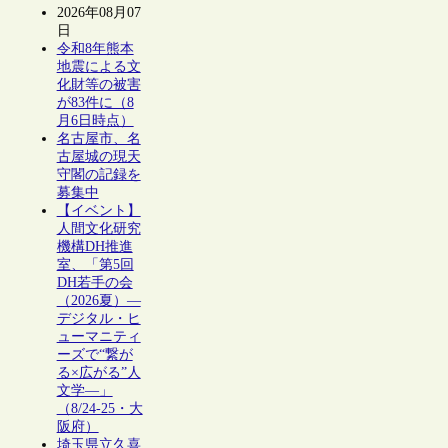
2026年08月07
日
令和8年熊本
地震による文
化財等の被害
が83件に（8
月6日時点）
名古屋市、名
古屋城の現天
守閣の記録を
募集中
【イベント】
人間文化研究
機構DH推進
室、「第5回
DH若手の会
（2026夏）―
デジタル・ヒ
ューマニティ
ーズで“繋が
る×広がる”人
文学―」
（8/24-25・大
阪府）
埼玉県立久喜