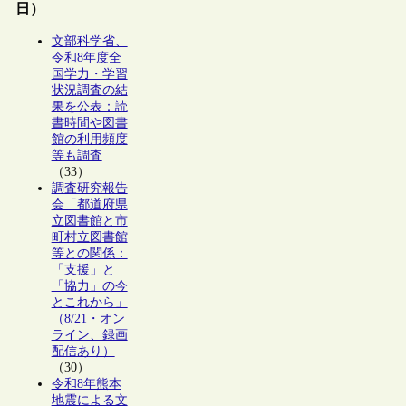
日）
文部科学省、
令和8年度全
国学力・学習
状況調査の結
果を公表：読
書時間や図書
館の利用頻度
等も調査
（33）
調査研究報告
会「都道府県
立図書館と市
町村立図書館
等との関係：
「支援」と
「協力」の今
とこれから」
（8/21・オン
ライン、録画
配信あり）
（30）
令和8年熊本
地震による文