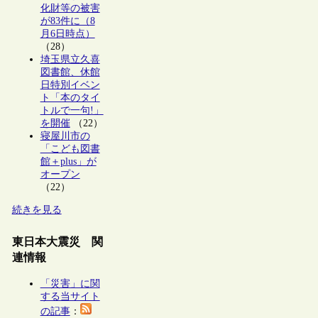
化財等の被害
が83件に（8
月6日時点）
（28）
埼玉県立久喜
図書館、休館
日特別イベン
ト「本のタイ
トルで一句!」
を開催
（22）
寝屋川市の
「こども図書
館＋plus」が
オープン
（22）
続きを見る
東日本大震災 関
連情報
「災害」に関
する当サイト
の記事
：