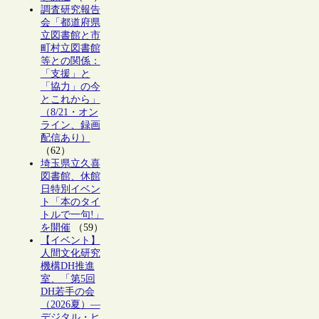
調査研究報告
会「都道府県
立図書館と市
町村立図書館
等との関係：
「支援」と
「協力」の今
とこれから」
（8/21・オン
ライン、録画
配信あり）
（62）
埼玉県立久喜
図書館、休館
日特別イベン
ト「本のタイ
トルで一句!」
を開催
（59）
【イベント】
人間文化研究
機構DH推進
室、「第5回
DH若手の会
（2026夏）―
デジタル・ヒ