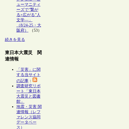
ューマニティ
ーズで“繋が
る×広がる”人
文学―」
（8/24-25・大
阪府）
（53）
続きを見る
東日本大震災 関
連情報
「災害」に関
する当サイト
の記事
：
調査研究リポ
ート「東日本
大震災と図書
館」
地震・災害 関
連情報（レフ
ァレンス協同
データベー
ス）