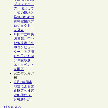
プロジェクト
の一環として
「知の継承と
発信のための
資料館構想プ
ロジェクト」
を発表
町田市立中央
図書館、空中
映像技術「空
中コンピュー
ター」を活用
した子ども向
け体験型展
示・イベント
を開催
2026年08月07
日
令和8年熊本
地震による文
化財等の被害
が83件に（8
月6日時点）
続きを見る