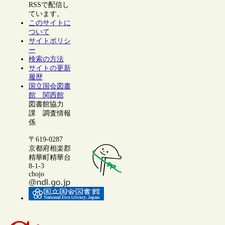
RSSで配信し
ています。
このサイトに
ついて
サイトポリシ
ー
検索の方法
サイトの更新
履歴
国立国会図書
館 関西館
図書館協力
課 調査情報
係
〒619-0287
京都府相楽郡
精華町精華台
8-1-3
chojo