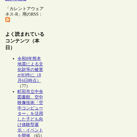
「カレントアウェア
ネス-R」用のRSS：
よく読まれている
コンテンツ（本
日）
令和8年熊本
地震による文
化財等の被害
が83件に（8
月6日時点）
（77）
町田市立中央
図書館、空中
映像技術「空
中コンピュー
ター」を活用
した子ども向
け体験型展
示・イベント
を開催
（65）