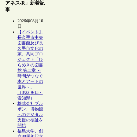
アネス-R」新着記
事
2026年08月10
日
【イベント】
長久手市中央
図書館及び長
久手市文化の
家、共同プロ
ジェクト「ひ
らめきの図書
館 第二章 ～
時間がつなぐ
本とアートの
世界～」
（8/22-9/13・
愛知県）
株式会社ブル
ボン、博物館
へのデジタル
支援の検証を
開始
福島大学、創
立80周年記念