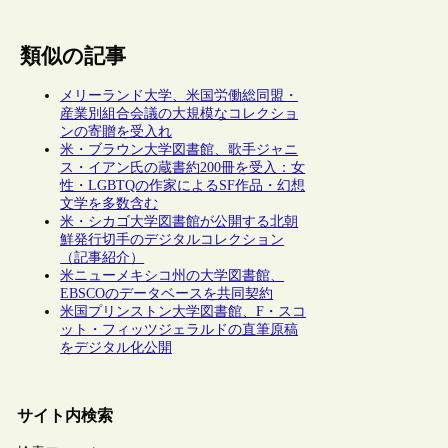
類似の記事
メリーランド大学、米国労働総同盟・
産業別組合会議の大規模なコレクショ
ンの寄贈を受入れ
米・ブラウン大学図書館、歌手ジャニ
ス・イアン氏の蔵書約200冊を受入：女
性・LGBTQの作家によるSF作品・幻想
文学を多数含む
米・シカゴ大学図書館が公開する北朝
鮮発行切手のデジタルコレクション
（記事紹介）
米ニューメキシコ州の大学図書館、
EBSCOのデータベースを共同契約
米国プリンストン大学図書館、F・スコ
ット・フィッツジェラルドの直筆原稿
をデジタル化公開
サイト内検索