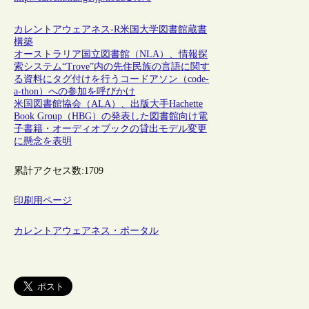
カレントアウェアネス-R
米国
大学図書館
蔵書
構築
オーストラリア国立図書館（NLA）、情報探
索システム“Trove”内の先住民族の言語に関す
る資料にタグ付けを行うコードアソン（code-
a-thon）への参加を呼びかけ
米国図書館協会（ALA）、出版大手Hachette
Book Group（HBG）の発表した図書館向け電
子書籍・オーディオブックの貸出モデル変更
に懸念を表明
累計アクセス数:
1709
印刷用ページ
カレントアウェアネス・ポータル