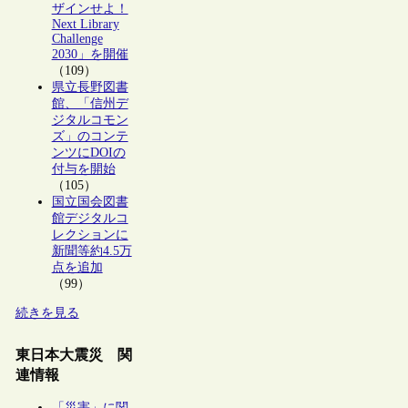
ザインせよ！
Next Library
Challenge
2030」を開催
（109）
県立長野図書
館、「信州デ
ジタルコモン
ズ」のコンテ
ンツにDOIの
付与を開始
（105）
国立国会図書
館デジタルコ
レクションに
新聞等約4.5万
点を追加
（99）
続きを見る
東日本大震災 関
連情報
「災害」に関