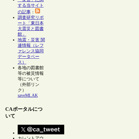
する当サイト
の記事
：
調査研究リポ
ート「東日本
大震災と図書
館」
地震・災害 関
連情報（レフ
ァレンス協同
データベー
ス）
各地の図書館
等の被災情報
等について
（外部リン
ク）
saveMLAK
CAポータルにつ
いて
カレントアウ