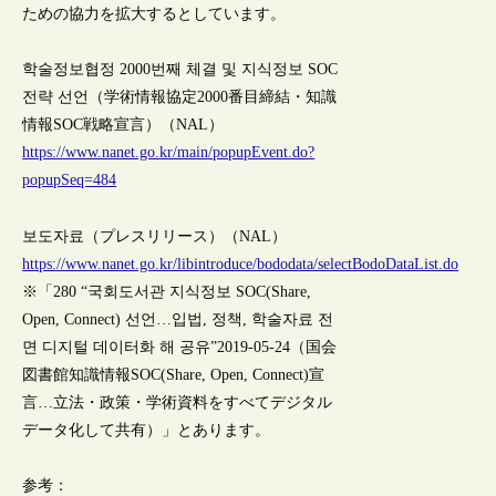
ための協力を拡大するとしています。
학술정보협정 2000번째 체결 및 지식정보 SOC
전략 선언（学術情報協定2000番目締結・知識
情報SOC戦略宣言）（NAL）
https://www.nanet.go.kr/main/popupEvent.do?
popupSeq=484
보도자료（プレスリリース）（NAL）
https://www.nanet.go.kr/libintroduce/bododata/selectBodoDataList.do
※「280 “국회도서관 지식정보 SOC(Share,
Open, Connect) 선언…입법, 정책, 학술자료 전
면 디지털 데이터화 해 공유”2019-05-24（国会
図書館知識情報SOC(Share, Open, Connect)宣
言…立法・政策・学術資料をすべてデジタル
データ化して共有）」とあります。
参考：