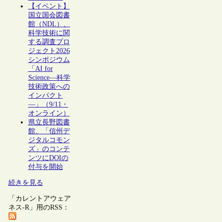
【イベント】
国立国会図書
館（NDL）、
科学技術に関
する調査プロ
ジェクト2026
シンポジウム
「AI for
Science―科学
技術政策への
インパクト
―」（9/11・
オンライン）
県立長野図書
館、「信州デ
ジタルコモン
ズ」のコンテ
ンツにDOIの
付与を開始
続きを見る
「カレントアウェア
ネス-R」用のRSS：