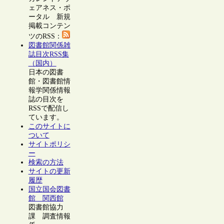
ェアネス・ポ
ータル 新規
掲載コンテン
ツのRSS：
図書館関係雑
誌目次RSS集
（国内）
日本の図書
館・図書館情
報学関係情報
誌の目次を
RSSで配信し
ています。
このサイトに
ついて
サイトポリシ
ー
検索の方法
サイトの更新
履歴
国立国会図書
館 関西館
図書館協力
課 調査情報