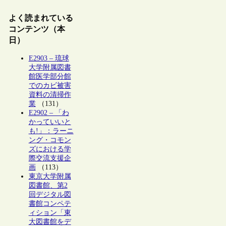
よく読まれている
コンテンツ（本
日）
E2903 – 琉球
大学附属図書
館医学部分館
でのカビ被害
資料の清掃作
業
（131）
E2902 – 「わ
かっていいと
も!」：ラーニ
ング・コモン
ズにおける学
際交流支援企
画
（113）
東京大学附属
図書館、第2
回デジタル図
書館コンペテ
ィション「東
大図書館をデ