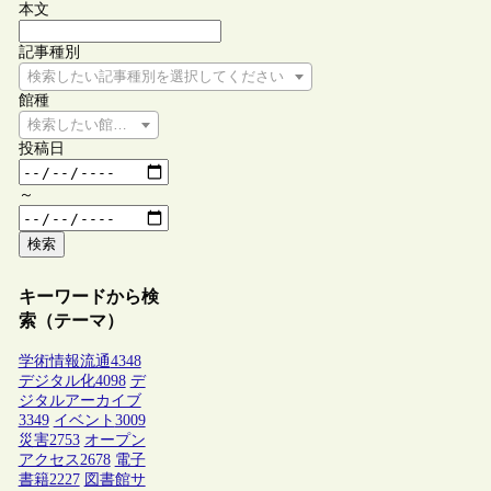
本文
記事種別
検索したい記事種別を選択してください
館種
検索したい館種を選択してください
投稿日
～
検索
キーワードから検
索（テーマ）
学術情報流通
4348
デジタル化
4098
デ
ジタルアーカイブ
3349
イベント
3009
災害
2753
オープン
アクセス
2678
電子
書籍
2227
図書館サ