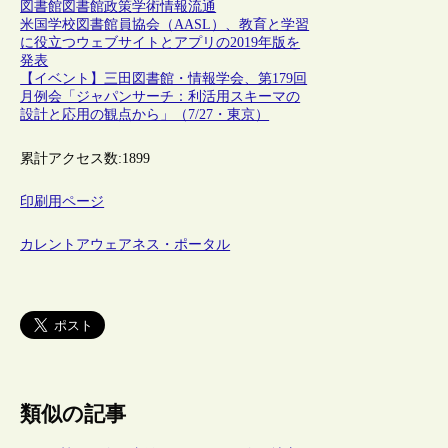
図書館
図書館政策
学術情報流通
米国学校図書館員協会（AASL）、教育と学習
に役立つウェブサイトとアプリの2019年版を
発表
【イベント】三田図書館・情報学会、第179回
月例会「ジャパンサーチ：利活用スキーマの
設計と応用の観点から」（7/27・東京）
累計アクセス数:
1899
印刷用ページ
カレントアウェアネス・ポータル
類似の記事