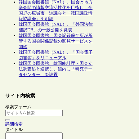
韓国国会図書館（NAL）、国会と地方
議会間の情報交流活性化を目指し、全
国17の広域市・道議会と「韓国議政情
報協議会」を創設
韓国国会図書館（NAL）、「外国法律
翻訳DB」の一般公開を発表
韓国国会図書館、国会記録保存所が所
管する国会関係記録の閲覧サービスを
開始
韓国国会図書館（NAL）、「国会電子
図書館」をリニューアル
韓国国会図書館、韓国統計庁・国会立
法調査処と連携し、館内に「研究デー
タセンター」を設置
サイト内検索
検索フォーム
詳細検索
タイトル