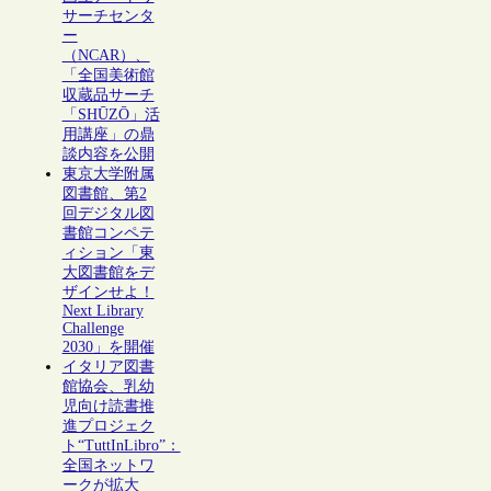
サーチセンタ
ー
（NCAR）、
「全国美術館
収蔵品サーチ
「SHŪZŌ」活
用講座」の鼎
談内容を公開
東京大学附属
図書館、第2
回デジタル図
書館コンペテ
ィション「東
大図書館をデ
ザインせよ！
Next Library
Challenge
2030」を開催
イタリア図書
館協会、乳幼
児向け読書推
進プロジェク
ト“TuttInLibro”：
全国ネットワ
ークが拡大