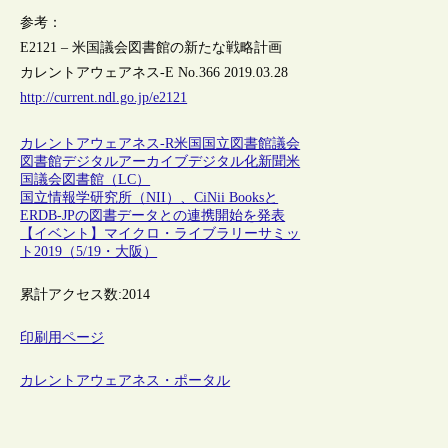
参考：
E2121 – 米国議会図書館の新たな戦略計画
カレントアウェアネス-E No.366 2019.03.28
http://current.ndl.go.jp/e2121
カレントアウェアネス-R
米国
国立図書館
議会
図書館
デジタルアーカイブ
デジタル化
新聞
米
国議会図書館（LC）
国立情報学研究所（NII）、CiNii Booksと
ERDB-JPの図書データとの連携開始を発表
【イベント】マイクロ・ライブラリーサミッ
ト2019（5/19・大阪）
累計アクセス数:
2014
印刷用ページ
カレントアウェアネス・ポータル