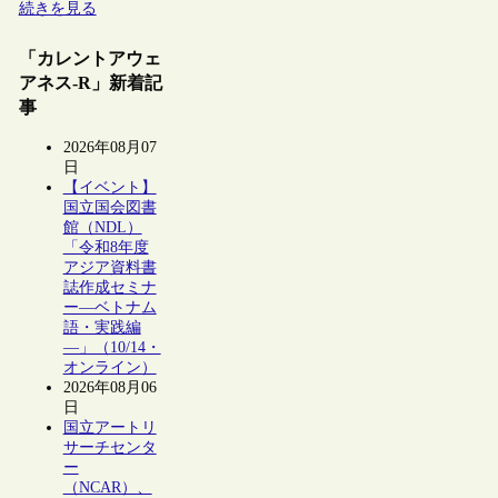
続きを見る
「カレントアウェ
アネス-R」新着記
事
2026年08月07
日
【イベント】
国立国会図書
館（NDL）
「令和8年度
アジア資料書
誌作成セミナ
ー―ベトナム
語・実践編
―」（10/14・
オンライン）
2026年08月06
日
国立アートリ
サーチセンタ
ー
（NCAR）、