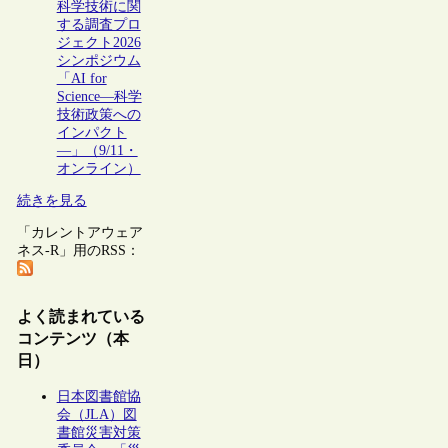
科学技術に関
する調査プロ
ジェクト2026
シンポジウム
「AI for
Science―科学
技術政策への
インパクト
―」（9/11・
オンライン）
続きを見る
「カレントアウェア
ネス-R」用のRSS：
よく読まれている
コンテンツ（本
日）
日本図書館協
会（JLA）図
書館災害対策