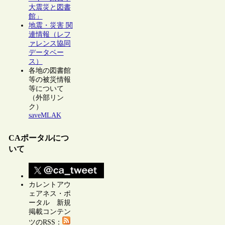
大震災と図書
館」
地震・災害 関
連情報（レフ
ァレンス協同
データベー
ス）
各地の図書館
等の被災情報
等について
（外部リン
ク）
saveMLAK
CAポータルにつ
いて
カレントアウ
ェアネス・ポ
ータル 新規
掲載コンテン
ツのRSS：