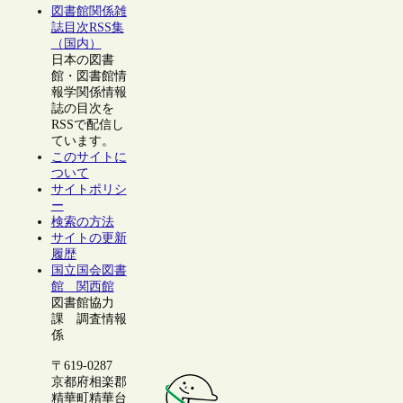
図書館関係雑
誌目次RSS集
（国内）
日本の図書
館・図書館情
報学関係情報
誌の目次を
RSSで配信し
ています。
このサイトに
ついて
サイトポリシ
ー
検索の方法
サイトの更新
履歴
国立国会図書
館 関西館
図書館協力
課 調査情報
係
〒619-0287
京都府相楽郡
精華町精華台