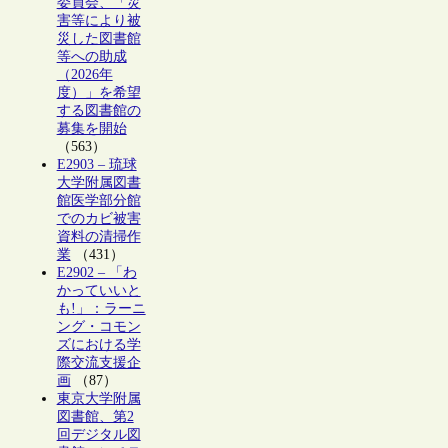
委員会、「災
害等により被
災した図書館
等への助成
（2026年
度）」を希望
する図書館の
募集を開始
（563）
E2903 – 琉球
大学附属図書
館医学部分館
でのカビ被害
資料の清掃作
業
（431）
E2902 – 「わ
かっていいと
も!」：ラーニ
ング・コモン
ズにおける学
際交流支援企
画
（87）
東京大学附属
図書館、第2
回デジタル図