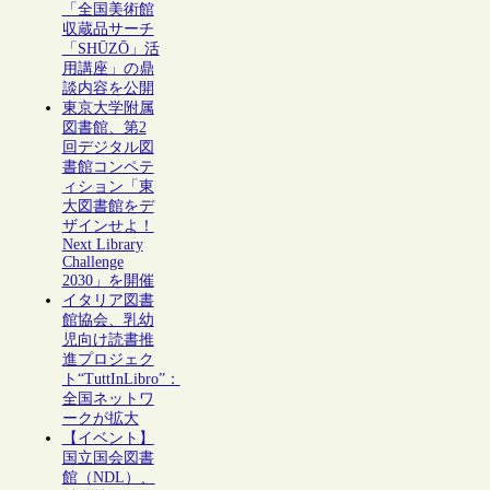
「全国美術館
収蔵品サーチ
「SHŪZŌ」活
用講座」の鼎
談内容を公開
東京大学附属
図書館、第2
回デジタル図
書館コンペテ
ィション「東
大図書館をデ
ザインせよ！
Next Library
Challenge
2030」を開催
イタリア図書
館協会、乳幼
児向け読書推
進プロジェク
ト“TuttInLibro”：
全国ネットワ
ークが拡大
【イベント】
国立国会図書
館（NDL）、