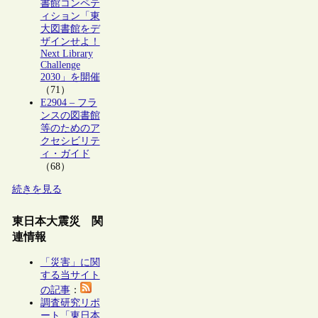
書館コンペテ
ィション「東
大図書館をデ
ザインせよ！
Next Library
Challenge
2030」を開催
（71）
E2904 – フラ
ンスの図書館
等のためのア
クセシビリテ
ィ・ガイド
（68）
続きを見る
東日本大震災 関
連情報
「災害」に関
する当サイト
の記事
：
調査研究リポ
ート「東日本