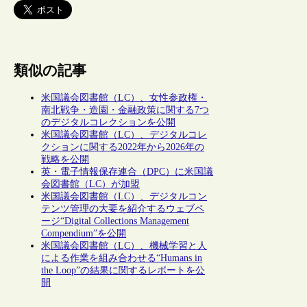
類似の記事
米国議会図書館（LC）、女性参政権・
南北戦争・造園・金融政策に関する7つ
のデジタルコレクションを公開
米国議会図書館（LC）、デジタルコレ
クションに関する2022年から2026年の
戦略を公開
英・電子情報保存連合（DPC）に米国議
会図書館（LC）が加盟
米国議会図書館（LC）、デジタルコン
テンツ管理の大要を紹介するウェブペ
ージ“Digital Collections Management
Compendium”を公開
米国議会図書館（LC）、機械学習と人
による作業を組み合わせる“Humans in
the Loop”の結果に関するレポートを公
開