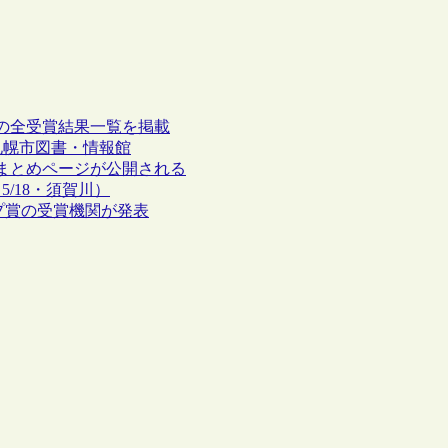
9の全受賞結果一覧を掲載
ンス賞は札幌市図書・情報館
のまとめページが公開される
5/18・須賀川）
アンシップ賞の受賞機関が発表