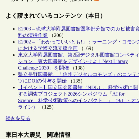
よく読まれているコンテンツ（本日）
E2903 – 琉球大学附属図書館医学部分館でのカビ被害
料の清掃作業
（206）
E2902 – 「わかっていいとも!」：ラーニング・コモン
における学際交流支援企画
（169）
東京大学附属図書館、第2回デジタル図書館コンペテ
ション「東大図書館をデザインせよ！Next Library
Challenge 2030」を開催
（138）
県立長野図書館、「信州デジタルコモンズ」のコンテ
ツにDOIの付与を開始
（135）
【イベント】国立国会図書館（NDL）、科学技術に関
する調査プロジェクト2026シンポジウム「AI for
Science―科学技術政策へのインパクト―」（9/11・オ
ライン）
（125）
続きを見る
東日本大震災 関連情報