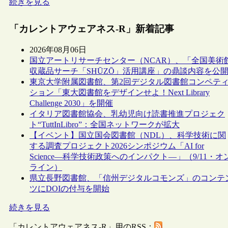
続きを見る
「カレントアウェアネス-R」新着記事
2026年08月06日
国立アートリサーチセンター（NCAR）、「全国美術
収蔵品サーチ「SHŪZŌ」活用講座」の鼎談内容を公
東京大学附属図書館、第2回デジタル図書館コンペテ
ション「東大図書館をデザインせよ！Next Library
Challenge 2030」を開催
イタリア図書館協会、乳幼児向け読書推進プロジェク
ト“TuttInLibro”：全国ネットワークが拡大
【イベント】国立国会図書館（NDL）、科学技術に関
する調査プロジェクト2026シンポジウム「AI for
Science―科学技術政策へのインパクト―」（9/11・オ
ライン）
県立長野図書館、「信州デジタルコモンズ」のコンテ
ツにDOIの付与を開始
続きを見る
「カレントアウェアネス-R」用のRSS：