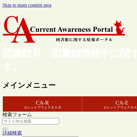
Skip to main content area
図書館界、図書館情報学に関
す。
メインメニュー
CA-R
CA-E
カレントアウェアネス-R
カレントアウェアネス
検索フォーム
詳細検索