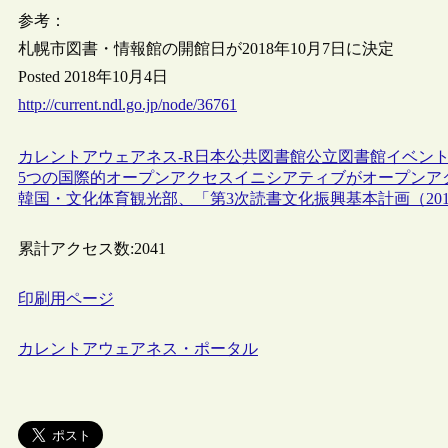
参考：
札幌市図書・情報館の開館日が2018年10月7日に決定
Posted 2018年10月4日
http://current.ndl.go.jp/node/36761
カレントアウェアネス-R
日本
公共図書館
公立図書館
イベン
5つの国際的オープンアクセスイニシアティブがオープンア
韓国・文化体育観光部、「第3次読書文化振興基本計画（2019
累計アクセス数:
2041
印刷用ページ
カレントアウェアネス・ポータル