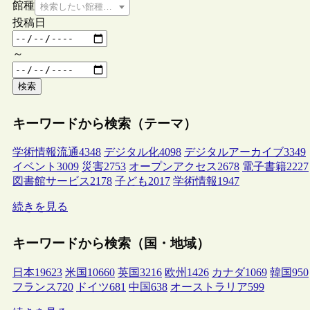
館種
検索したい館種を選択してください
投稿日
～
検索
キーワードから検索（テーマ）
学術情報流通
4348
デジタル化
4098
デジタルアーカイブ
3349
イベント
3009
災害
2753
オープンアクセス
2678
電子書籍
2227
図書館サービス
2178
子ども
2017
学術情報
1947
続きを見る
キーワードから検索（国・地域）
日本
19623
米国
10660
英国
3216
欧州
1426
カナダ
1069
韓国
950
フランス
720
ドイツ
681
中国
638
オーストラリア
599