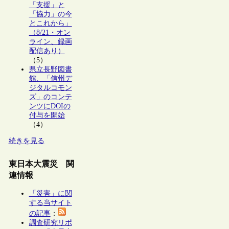
「支援」と
「協力」の今
とこれから」
（8/21・オン
ライン、録画
配信あり）
（5）
県立長野図書
館、「信州デ
ジタルコモン
ズ」のコンテ
ンツにDOIの
付与を開始
（4）
続きを見る
東日本大震災 関
連情報
「災害」に関
する当サイト
の記事
：
調査研究リポ