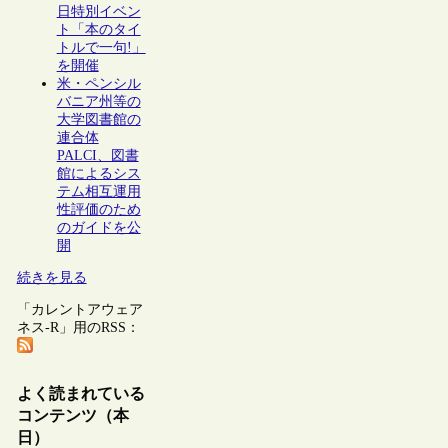
日特別イベン
ト「本のタイ
トルで一句!」
を開催
米・ペンシル
バニア州等の
大学図書館の
連合体
PALCI、図書
館によるシス
テム相互運用
性評価のため
のガイドを公
開
続きを見る
「カレントアウェア
ネス-R」用のRSS：
よく読まれている
コンテンツ（本
日）