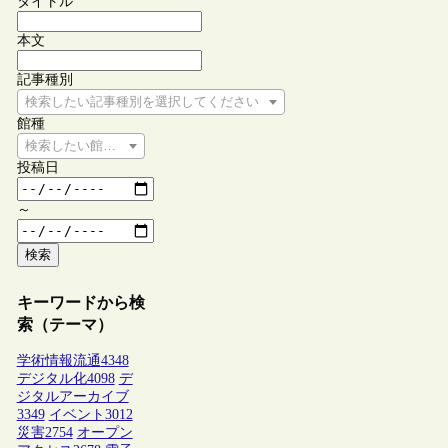
タイトル
本文
記事種別
検索したい記事種別を選択してください
館種
検索したい館種を選択してください
投稿日
～
検索
キーワードから検
索（テーマ）
学術情報流通
4348
デジタル化
4098
デ
ジタルアーカイブ
3349
イベント
3012
災害
2754
オープン