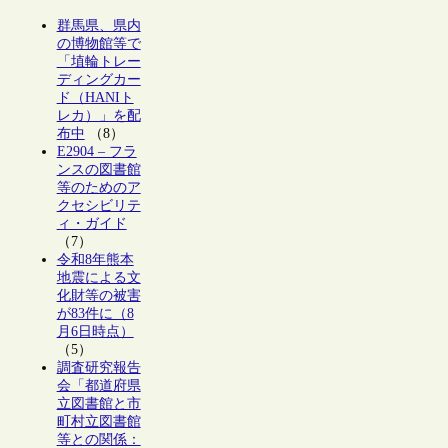
群馬県、県内
の博物館等で
「埴輪トレー
ディングカー
ド（HANIト
レカ）」を配
布中
（8）
E2904 – フラ
ンスの図書館
等のためのア
クセシビリテ
ィ・ガイド
（7）
令和8年熊本
地震による文
化財等の被害
が83件に（8
月6日時点）
（5）
調査研究報告
会「都道府県
立図書館と市
町村立図書館
等との関係：