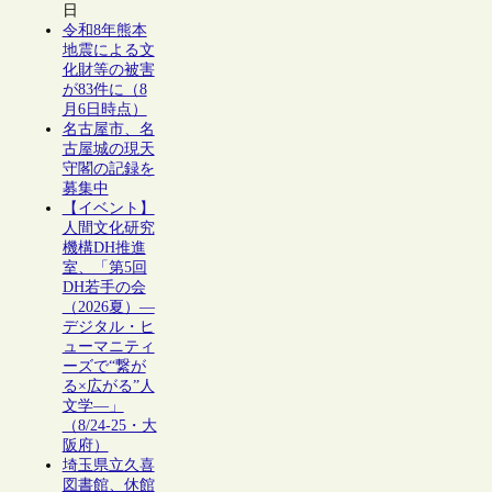
日
令和8年熊本
地震による文
化財等の被害
が83件に（8
月6日時点）
名古屋市、名
古屋城の現天
守閣の記録を
募集中
【イベント】
人間文化研究
機構DH推進
室、「第5回
DH若手の会
（2026夏）―
デジタル・ヒ
ューマニティ
ーズで“繋が
る×広がる”人
文学―」
（8/24-25・大
阪府）
埼玉県立久喜
図書館、休館