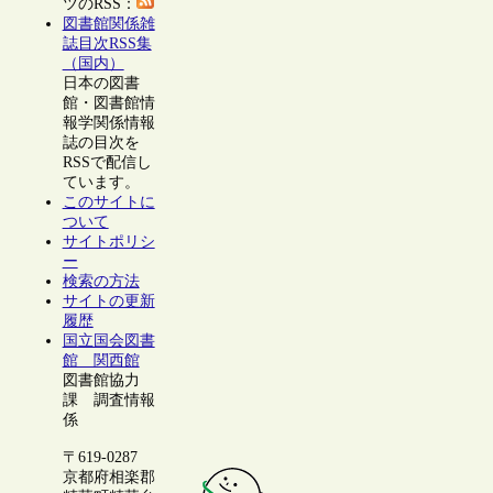
ツのRSS：
図書館関係雑
誌目次RSS集
（国内）
日本の図書
館・図書館情
報学関係情報
誌の目次を
RSSで配信し
ています。
このサイトに
ついて
サイトポリシ
ー
検索の方法
サイトの更新
履歴
国立国会図書
館 関西館
図書館協力
課 調査情報
係
〒619-0287
京都府相楽郡