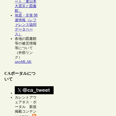
ート「東日本
大震災と図書
館」
地震・災害 関
連情報（レフ
ァレンス協同
データベー
ス）
各地の図書館
等の被災情報
等について
（外部リン
ク）
saveMLAK
CAポータルにつ
いて
カレントアウ
ェアネス・ポ
ータル 新規
掲載コンテン