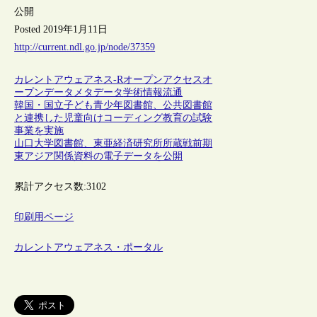
公開
Posted 2019年1月11日
http://current.ndl.go.jp/node/37359
カレントアウェアネス-R
オープンアクセス
オ
ープンデータ
メタデータ
学術情報流通
韓国・国立子ども青少年図書館、公共図書館
と連携した児童向けコーディング教育の試験
事業を実施
山口大学図書館、東亜経済研究所所蔵戦前期
東アジア関係資料の電子データを公開
累計アクセス数:
3102
印刷用ページ
カレントアウェアネス・ポータル