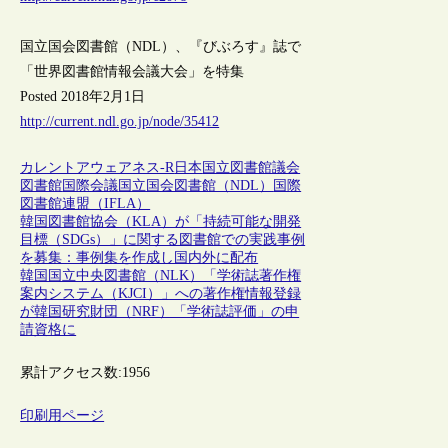
国立国会図書館（NDL）、『びぶろす』誌で
「世界図書館情報会議大会」を特集
Posted 2018年2月1日
http://current.ndl.go.jp/node/35412
カレントアウェアネス-R
日本
国立図書館
議会
図書館
国際会議
国立国会図書館（NDL）
国際
図書館連盟（IFLA）
韓国図書館協会（KLA）が「持続可能な開発
目標（SDGs）」に関する図書館での実践事例
を募集：事例集を作成し国内外に配布
韓国国立中央図書館（NLK）「学術誌著作権
案内システム（KJCI）」への著作権情報登録
が韓国研究財団（NRF）「学術誌評価」の申
請資格に
累計アクセス数:
1956
印刷用ページ