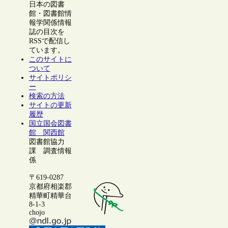
日本の図書
館・図書館情
報学関係情報
誌の目次を
RSSで配信し
ています。
このサイトに
ついて
サイトポリシ
ー
検索の方法
サイトの更新
履歴
国立国会図書
館 関西館
図書館協力
課 調査情報
係
〒619-0287
京都府相楽郡
精華町精華台
8-1-3
chojo