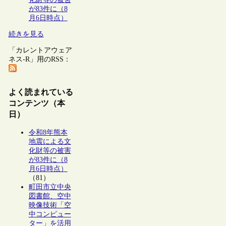
が83件に（8
月6日時点）
続きを見る
「カレントアウェア
ネス-R」用のRSS：
よく読まれている
コンテンツ（本
日）
令和8年熊本
地震による文
化財等の被害
が83件に（8
月6日時点）
（81）
町田市立中央
図書館、空中
映像技術「空
中コンピュー
ター」を活用