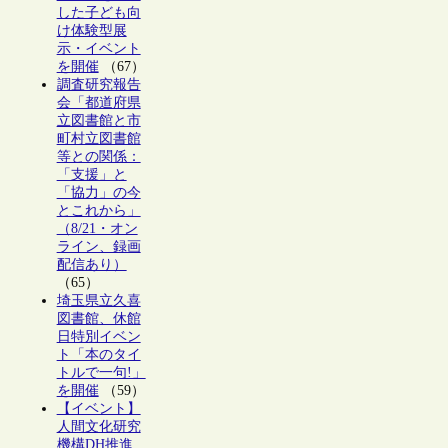
した子ども向
け体験型展
示・イベント
を開催
（67）
調査研究報告
会「都道府県
立図書館と市
町村立図書館
等との関係：
「支援」と
「協力」の今
とこれから」
（8/21・オン
ライン、録画
配信あり）
（65）
埼玉県立久喜
図書館、休館
日特別イベン
ト「本のタイ
トルで一句!」
を開催
（59）
【イベント】
人間文化研究
機構DH推進