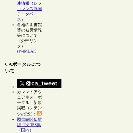
連情報（レフ
ァレンス協同
データベー
ス）
各地の図書館
等の被災情報
等について
（外部リン
ク）
saveMLAK
CAポータルにつ
いて
カレントアウ
ェアネス・ポ
ータル 新規
掲載コンテン
ツのRSS：
図書館関係雑
誌目次RSS集
（国内）