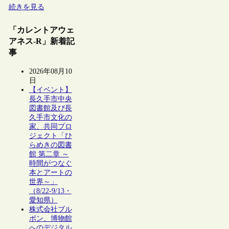
続きを見る
「カレントアウェ
アネス-R」新着記
事
2026年08月10
日
【イベント】
長久手市中央
図書館及び長
久手市文化の
家、共同プロ
ジェクト「ひ
らめきの図書
館 第二章 ～
時間がつなぐ
本とアートの
世界～」
（8/22-9/13・
愛知県）
株式会社ブル
ボン、博物館
へのデジタル