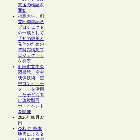
支援の検証を
開始
福島大学、創
立80周年記念
プロジェクト
の一環として
「知の継承と
発信のための
資料館構想プ
ロジェクト」
を発表
町田市立中央
図書館、空中
映像技術「空
中コンピュー
ター」を活用
した子ども向
け体験型展
示・イベント
を開催
2026年08月07
日
令和8年熊本
地震による文
化財等の被害