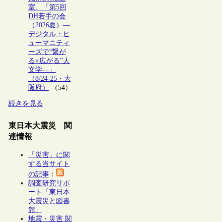
室、「第5回
DH若手の会
（2026夏）―
デジタル・ヒ
ューマニティ
ーズで“繋が
る×広がる”人
文学―」
（8/24-25・大
阪府）
（54）
続きを見る
東日本大震災 関
連情報
「災害」に関
する当サイト
の記事
：
調査研究リポ
ート「東日本
大震災と図書
館」
地震・災害 関