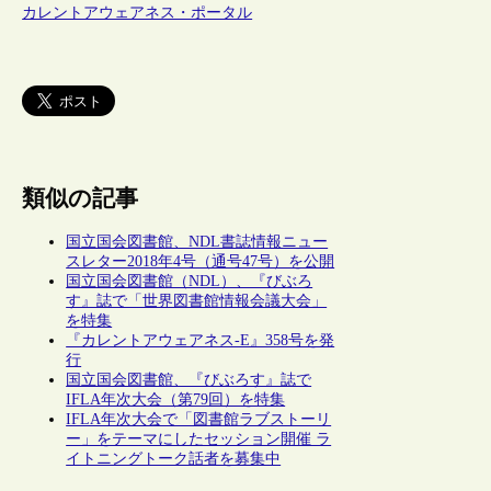
カレントアウェアネス・ポータル
類似の記事
国立国会図書館、NDL書誌情報ニュー
スレター2018年4号（通号47号）を公開
国立国会図書館（NDL）、『びぶろ
す』誌で「世界図書館情報会議大会」
を特集
『カレントアウェアネス-E』358号を発
行
国立国会図書館、『びぶろす』誌で
IFLA年次大会（第79回）を特集
IFLA年次大会で「図書館ラブストーリ
ー」をテーマにしたセッション開催 ラ
イトニングトーク話者を募集中