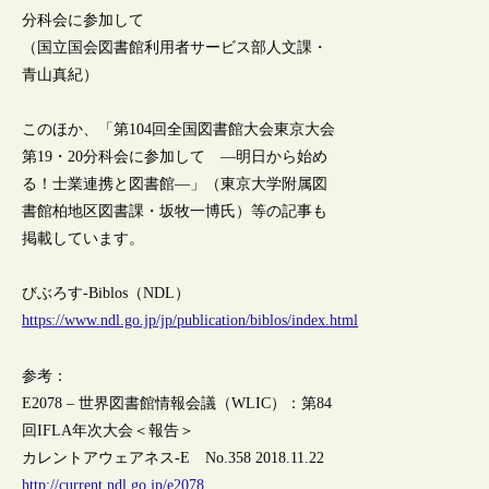
分科会に参加して
（国立国会図書館利用者サービス部人文課・
青山真紀）
このほか、「第104回全国図書館大会東京大会
第19・20分科会に参加して ―明日から始め
る！士業連携と図書館―」（東京大学附属図
書館柏地区図書課・坂牧一博氏）等の記事も
掲載しています。
びぶろす-Biblos（NDL）
https://www.ndl.go.jp/jp/publication/biblos/index.html
参考：
E2078 – 世界図書館情報会議（WLIC）：第84
回IFLA年次大会＜報告＞
カレントアウェアネス-E No.358 2018.11.22
http://current.ndl.go.jp/e2078