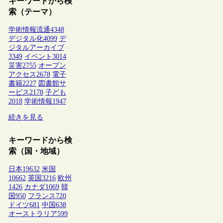
キーワードから検
索（テーマ）
学術情報流通
4348
デジタル化
4099
デ
ジタルアーカイブ
3349
イベント
3014
災害
2755
オープン
アクセス
2678
電子
書籍
2227
図書館サ
ービス
2178
子ども
2018
学術情報
1947
続きを見る
キーワードから検
索（国・地域）
日本
19632
米国
10662
英国
3216
欧州
1426
カナダ
1069
韓
国
950
フランス
720
ドイツ
681
中国
638
オーストラリア
599