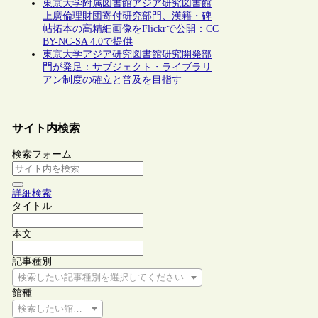
東京大学附属図書館アジア研究図書館
上廣倫理財団寄付研究部門、漢籍・碑
帖拓本の高精細画像をFlickrで公開：CC
BY-NC-SA 4.0で提供
東京大学アジア研究図書館研究開発部
門が発足：サブジェクト・ライブラリ
アン制度の確立と普及を目指す
サイト内検索
検索フォーム
詳細検索
タイトル
本文
記事種別
検索したい記事種別を選択してください
館種
検索したい館種を選択してください