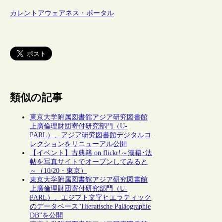
カレントアウェアネス・ポータル
類似の記事
東京大学附属図書館アジア研究図書館
上廣倫理財団寄付研究部門（U-
PARL）、アジア研究図書館デジタルコ
レクションをリニューアル公開
【イベント】古典籍 on flickr!～漢籍･法
帖を写真サイトでオープンしてみると
～（10/20・東京）
東京大学附属図書館アジア研究図書館
上廣倫理財団寄付研究部門（U-
PARL）、エジプト文字ヒエラティック
のデータベース“Hieratische Paläographie
DB”を公開