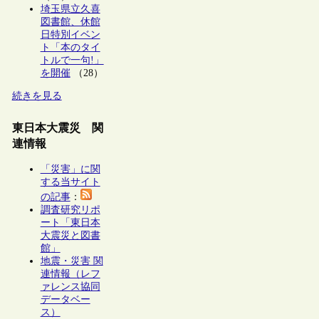
埼玉県立久喜
図書館、休館
日特別イベン
ト「本のタイ
トルで一句!」
を開催
（28）
続きを見る
東日本大震災 関
連情報
「災害」に関
する当サイト
の記事
：
調査研究リポ
ート「東日本
大震災と図書
館」
地震・災害 関
連情報（レフ
ァレンス協同
データベー
ス）