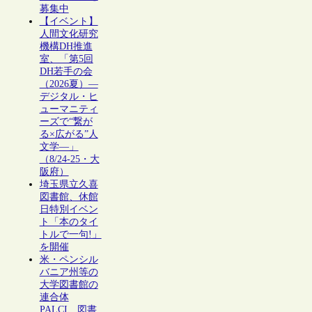
募集中
【イベント】
人間文化研究
機構DH推進
室、「第5回
DH若手の会
（2026夏）―
デジタル・ヒ
ューマニティ
ーズで“繋が
る×広がる”人
文学―」
（8/24-25・大
阪府）
埼玉県立久喜
図書館、休館
日特別イベン
ト「本のタイ
トルで一句!」
を開催
米・ペンシル
バニア州等の
大学図書館の
連合体
PALCI、図書