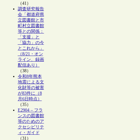
（41）
調査研究報告
会「都道府県
立図書館と市
町村立図書館
等との関係：
「支援」と
「協力」の今
とこれから」
（8/21・オン
ライン、録画
配信あり）
（38）
令和8年熊本
地震による文
化財等の被害
が83件に（8
月6日時点）
（35）
E2904 – フラ
ンスの図書館
等のためのア
クセシビリテ
ィ・ガイド
（31）