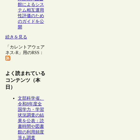
館によるシス
テム相互運用
性評価のため
のガイドを公
開
続きを見る
「カレントアウェア
ネス-R」用のRSS：
よく読まれている
コンテンツ（本
日）
文部科学省、
令和8年度全
国学力・学習
状況調査の結
果を公表：読
書時間や図書
館の利用頻度
等も調査