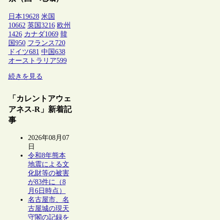
日本
19628
米国
10662
英国
3216
欧州
1426
カナダ
1069
韓
国
950
フランス
720
ドイツ
681
中国
638
オーストラリア
599
続きを見る
「カレントアウェ
アネス-R」新着記
事
2026年08月07
日
令和8年熊本
地震による文
化財等の被害
が83件に（8
月6日時点）
名古屋市、名
古屋城の現天
守閣の記録を