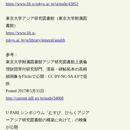
https://www.lib.u-tokyo.ac.jp/ja/node/43852
東京大学アジア研究図書館（東京大学附属図
書館）
https://www.lib.u-
tokyo.ac.jp/ja/library/general/asialib
参考：
東京大学附属図書館アジア研究図書館上廣倫
理財団寄付研究部門、漢籍・碑帖拓本の高精
細画像をFlickrで公開：CC BY-NC-SA 4.0で提
供
Posted 2017年5月31日
http://current.ndl.go.jp/node/34068
U-PARLシンポジウム「むすび、ひらくアジア
ーアジア研究図書館の構築に向けて」の映像
が公開