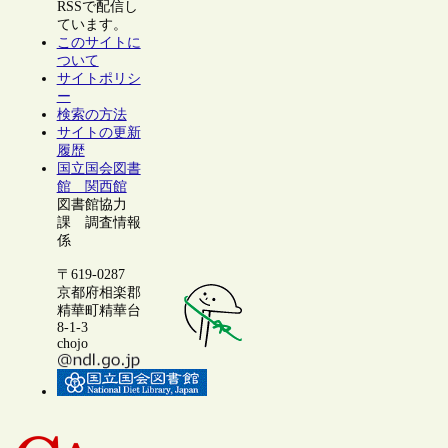
RSSで配信し
ています。
このサイトに
ついて
サイトポリシ
ー
検索の方法
サイトの更新
履歴
国立国会図書
館 関西館
図書館協力
課 調査情報
係
〒619-0287
京都府相楽郡
精華町精華台
8-1-3
chojo