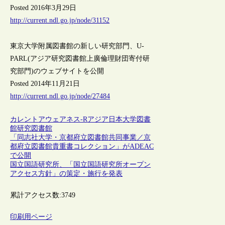
Posted 2016年3月29日
http://current.ndl.go.jp/node/31152
東京大学附属図書館の新しい研究部門、U-
PARL(アジア研究図書館上廣倫理財団寄付研
究部門)のウェブサイトを公開
Posted 2014年11月21日
http://current.ndl.go.jp/node/27484
カレントアウェアネス-R
アジア
日本
大学図書
館
研究図書館
「同志社大学・京都府立図書館共同事業／京
都府立図書館貴重書コレクション」がADEAC
で公開
国立国語研究所、「国立国語研究所オープン
アクセス方針」の策定・施行を発表
累計アクセス数:
3749
印刷用ページ