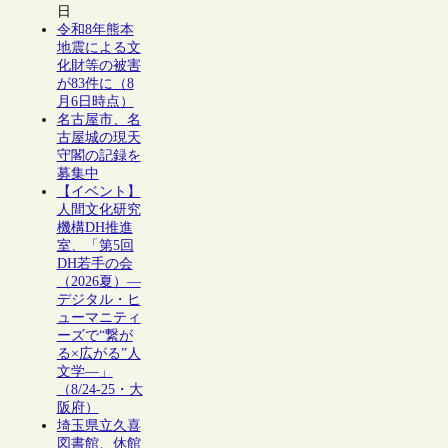
日
令和8年熊本
地震による文
化財等の被害
が83件に（8
月6日時点）
名古屋市、名
古屋城の現天
守閣の記録を
募集中
【イベント】
人間文化研究
機構DH推進
室、「第5回
DH若手の会
（2026夏）―
デジタル・ヒ
ューマニティ
ーズで“繋が
る×広がる”人
文学―」
（8/24-25・大
阪府）
埼玉県立久喜
図書館、休館