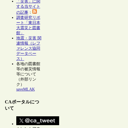
「災害」に関
する当サイト
の記事
：
調査研究リポ
ート「東日本
大震災と図書
館」
地震・災害 関
連情報（レフ
ァレンス協同
データベー
ス）
各地の図書館
等の被災情報
等について
（外部リン
ク）
saveMLAK
CAポータルにつ
いて