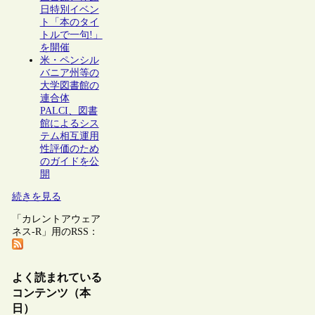
日特別イベン
ト「本のタイ
トルで一句!」
を開催
米・ペンシル
バニア州等の
大学図書館の
連合体
PALCI、図書
館によるシス
テム相互運用
性評価のため
のガイドを公
開
続きを見る
「カレントアウェア
ネス-R」用のRSS：
よく読まれている
コンテンツ（本
日）