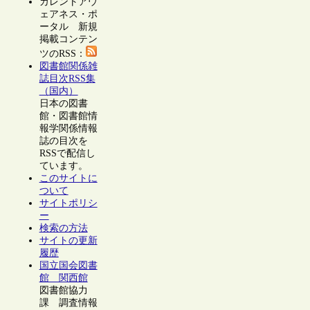
カレントアウ
ェアネス・ポ
ータル 新規
掲載コンテン
ツのRSS：
図書館関係雑
誌目次RSS集
（国内）
日本の図書
館・図書館情
報学関係情報
誌の目次を
RSSで配信し
ています。
このサイトに
ついて
サイトポリシ
ー
検索の方法
サイトの更新
履歴
国立国会図書
館 関西館
図書館協力
課 調査情報