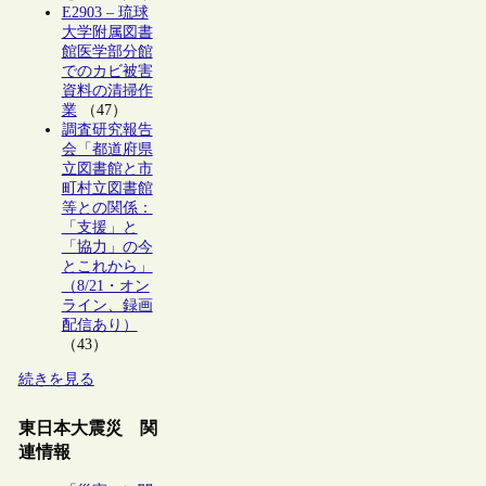
E2903 – 琉球
大学附属図書
館医学部分館
でのカビ被害
資料の清掃作
業
（47）
調査研究報告
会「都道府県
立図書館と市
町村立図書館
等との関係：
「支援」と
「協力」の今
とこれから」
（8/21・オン
ライン、録画
配信あり）
（43）
続きを見る
東日本大震災 関
連情報