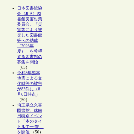
日本図書館協
会（JLA）図
書館災害対策
委員会、「災
害等により被
災した図書館
等への助成
（2026年
度）」を希望
する図書館の
募集を開始
（65）
令和8年熊本
地震による文
化財等の被害
が83件に（8
月6日時点）
（50）
埼玉県立久喜
図書館、休館
日特別イベン
ト「本のタイ
トルで一句!」
を開催
（50）