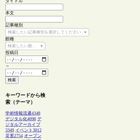
タイトル
本文
記事種別
検索したい記事種別を選択してください
館種
検索したい館種を選択してください
投稿日
～
検索
キーワードから検
索（テーマ）
学術情報流通
4348
デジタル化
4098
デ
ジタルアーカイブ
3349
イベント
3012
災害
2754
オープン