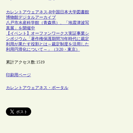
カレントアウェアネス-R
中国
日本
大学図書館
博物館
デジタルアーカイブ
八戸市水産科学館（青森県）、「地震津波写
真展」を開催中
【イベント】オーファンワークス実証事業シ
ンポジウム「著作権保護期間70年時代に裁定
利用が果たす役割とは～裁定制度を活用した
利用円滑化について～」（3/20・東京）
累計アクセス数:
1519
印刷用ページ
カレントアウェアネス・ポータル