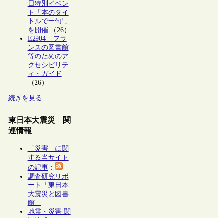
日特別イベン
ト「本のタイ
トルで一句!」
を開催
（26）
E2904 – フラ
ンスの図書館
等のためのア
クセシビリテ
ィ・ガイド
（26）
続きを見る
東日本大震災 関
連情報
「災害」に関
する当サイト
の記事
：
調査研究リポ
ート「東日本
大震災と図書
館」
地震・災害 関