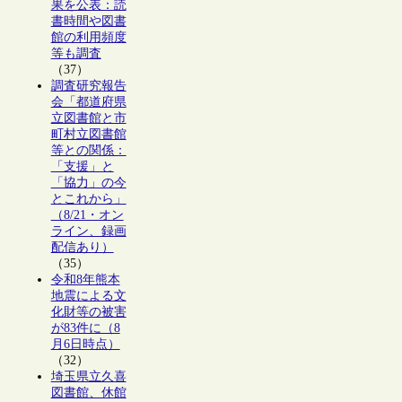
果を公表：読
書時間や図書
館の利用頻度
等も調査
（37）
調査研究報告
会「都道府県
立図書館と市
町村立図書館
等との関係：
「支援」と
「協力」の今
とこれから」
（8/21・オン
ライン、録画
配信あり）
（35）
令和8年熊本
地震による文
化財等の被害
が83件に（8
月6日時点）
（32）
埼玉県立久喜
図書館、休館