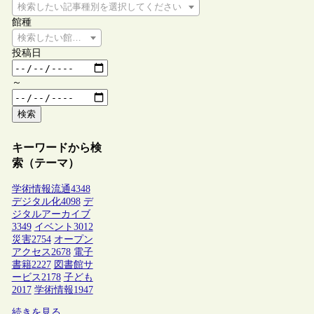
検索したい記事種別を選択してください
館種
検索したい館種を選択してください
投稿日
～
検索
キーワードから検
索（テーマ）
学術情報流通
4348
デジタル化
4098
デ
ジタルアーカイブ
3349
イベント
3012
災害
2754
オープン
アクセス
2678
電子
書籍
2227
図書館サ
ービス
2178
子ども
2017
学術情報
1947
続きを見る