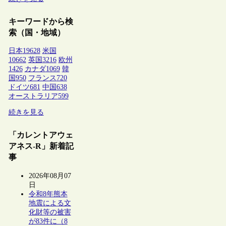
キーワードから検
索（国・地域）
日本
19628
米国
10662
英国
3216
欧州
1426
カナダ
1069
韓
国
950
フランス
720
ドイツ
681
中国
638
オーストラリア
599
続きを見る
「カレントアウェ
アネス-R」新着記
事
2026年08月07
日
令和8年熊本
地震による文
化財等の被害
が83件に（8