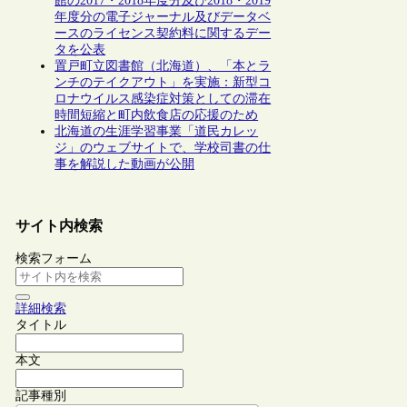
館の2017・2018年度分及び2018・2019
年度分の電子ジャーナル及びデータベ
ースのライセンス契約料に関するデー
タを公表
置戸町立図書館（北海道）、「本とラ
ンチのテイクアウト」を実施：新型コ
ロナウイルス感染症対策としての滞在
時間短縮と町内飲食店の応援のため
北海道の生涯学習事業「道民カレッ
ジ」のウェブサイトで、学校司書の仕
事を解説した動画が公開
サイト内検索
検索フォーム
詳細検索
タイトル
本文
記事種別