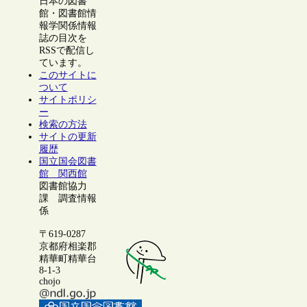
日本の図書
館・図書館情
報学関係情報
誌の目次を
RSSで配信し
ています。
このサイトに
ついて
サイトポリシ
ー
検索の方法
サイトの更新
履歴
国立国会図書
館 関西館
図書館協力
課 調査情報
係
〒619-0287
京都府相楽郡
精華町精華台
8-1-3
chojo