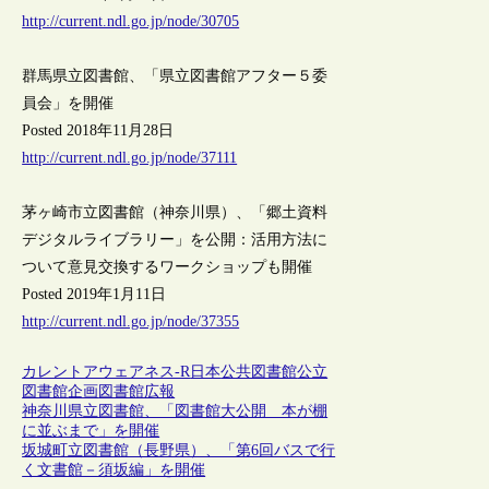
http://current.ndl.go.jp/node/30705
群馬県立図書館、「県立図書館アフター５委
員会」を開催
Posted 2018年11月28日
http://current.ndl.go.jp/node/37111
茅ヶ崎市立図書館（神奈川県）、「郷土資料
デジタルライブラリー」を公開：活用方法に
ついて意見交換するワークショップも開催
Posted 2019年1月11日
http://current.ndl.go.jp/node/37355
カレントアウェアネス-R
日本
公共図書館
公立
図書館
企画
図書館広報
神奈川県立図書館、「図書館大公開 本が棚
に並ぶまで」を開催
坂城町立図書館（長野県）、「第6回バスで行
く文書館－須坂編」を開催