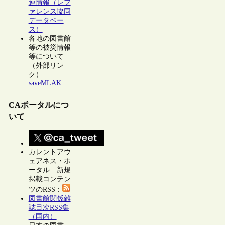
連情報（レフ
ァレンス協同
データベー
ス）
各地の図書館
等の被災情報
等について
（外部リン
ク）
saveMLAK
CAポータルにつ
いて
カレントアウ
ェアネス・ポ
ータル 新規
掲載コンテン
ツのRSS：
図書館関係雑
誌目次RSS集
（国内）