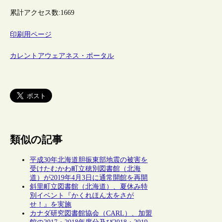
累計アクセス数:
1669
印刷用ページ
カレントアウェアネス・ポータル
類似の記事
平成30年北海道胆振東部地震の被害を
受けたむかわ町立穂別図書館（北海
道）が2019年4月3日に通常開館を再開
斜里町立図書館（北海道）、夏休み特
別イベント『かくれほん太をさが
せ！』を実施
カナダ研究図書館協会（CARL）、加盟