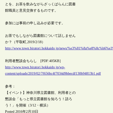
とを、お茶を飲みながらざっくばらんに図書
館職員と意見交換するものです。
参加には事前の申し込みが必要です。
お茶でもしながら図書館について話しません
か？（平取町,2019/2/18）
http://www.town.biratori.hokkaido.jp/news/%e3%81%8a%e
利用者懇談会ちらし [PDF:405KB］
http://www.town.biratori.hokkaido.jp/wp-
content/uploads/2019/02/7f656bc4f7034d9bbecdf130b94813b1.pdf
参考：
【イベント】神奈川県立図書館、利用者との
懇談会「もっと県立図書館を知ろう！語ろ
う！」を開催（3/12・横浜）
Posted 2016年2月10日