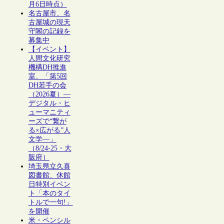
月6日時点）
名古屋市、名
古屋城の現天
守閣の記録を
募集中
【イベント】
人間文化研究
機構DH推進
室、「第5回
DH若手の会
（2026夏）―
デジタル・ヒ
ューマニティ
ーズで“繋が
る×広がる”人
文学―」
（8/24-25・大
阪府）
埼玉県立久喜
図書館、休館
日特別イベン
ト「本のタイ
トルで一句!」
を開催
米・ペンシル