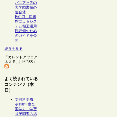
バニア州等の
大学図書館の
連合体
PALCI、図書
館によるシス
テム相互運用
性評価のため
のガイドを公
開
続きを見る
「カレントアウェア
ネス-R」用のRSS：
よく読まれている
コンテンツ（本
日）
文部科学省、
令和8年度全
国学力・学習
状況調査の結