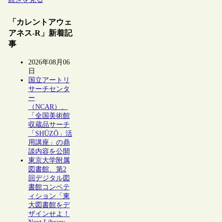
「カレントアウェ
アネス-R」新着記
事
2026年08月06
日
国立アートリ
サーチセンタ
ー
（NCAR）、
「全国美術館
収蔵品サーチ
「SHŪZŌ」活
用講座」の鼎
談内容を公開
東京大学附属
図書館、第2
回デジタル図
書館コンペテ
ィション「東
大図書館をデ
ザインせよ！