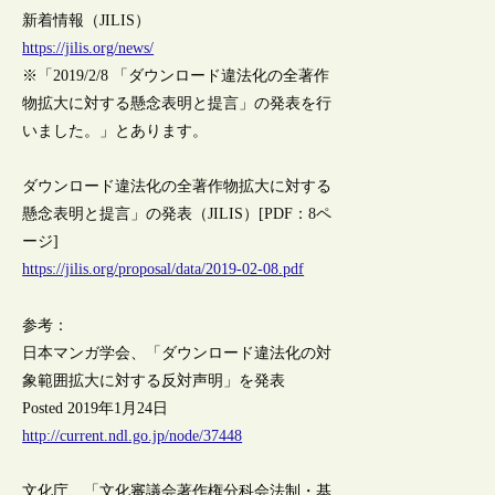
新着情報（JILIS）
https://jilis.org/news/
※「2019/2/8 「ダウンロード違法化の全著作
物拡大に対する懸念表明と提言」の発表を行
いました。」とあります。
ダウンロード違法化の全著作物拡大に対する
懸念表明と提言」の発表（JILIS）[PDF：8ペ
ージ]
https://jilis.org/proposal/data/2019-02-08.pdf
参考：
日本マンガ学会、「ダウンロード違法化の対
象範囲拡大に対する反対声明」を発表
Posted 2019年1月24日
http://current.ndl.go.jp/node/37448
文化庁、「文化審議会著作権分科会法制・基