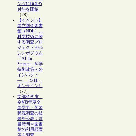
ンツにDOIの
付与を開始
（78）
【イベント】
国立国会図書
館（NDL）、
科学技術に関
する調査プロ
ジェクト2026
シンポジウム
「AI for
Science―科学
技術政策への
インパクト
―」（9/11・
オンライン）
（77）
文部科学省、
令和8年度全
国学力・学習
状況調査の結
果を公表：読
書時間や図書
館の利用頻度
等も調査