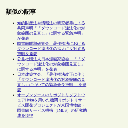
類似の記事
知的財産法や情報法の研究者等による
共同声明「「ダウンロード違法化の対
象範囲の見直し」に関する緊急声明」
が発表
図書館問題研究会、著作権法における
ダウンロード違法化の拡大に反対する
声明を発表
公益社団法人日本漫画家協会、「「ダ
ウンロード違法化の対象範囲見直し」
に関する声明」を発表
日本建築学会、「著作権法改正に伴う
「ダウンロード違法化の対象範囲の見
直し」についての緊急会長声明 」を発
表
オープンソースのリポジトリソフトウ
ェアHykuを用いた機関リポジトリサー
ビス開発プロジェクトが米国博物館・
図書館サービス機構（IMLS）の研究助
成を獲得