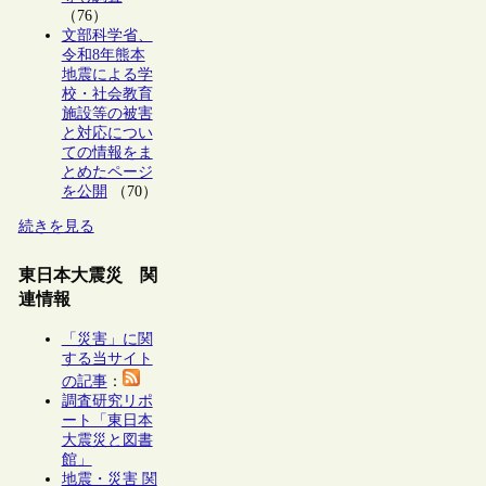
（76）
文部科学省、
令和8年熊本
地震による学
校・社会教育
施設等の被害
と対応につい
ての情報をま
とめたページ
を公開
（70）
続きを見る
東日本大震災 関
連情報
「災害」に関
する当サイト
の記事
：
調査研究リポ
ート「東日本
大震災と図書
館」
地震・災害 関