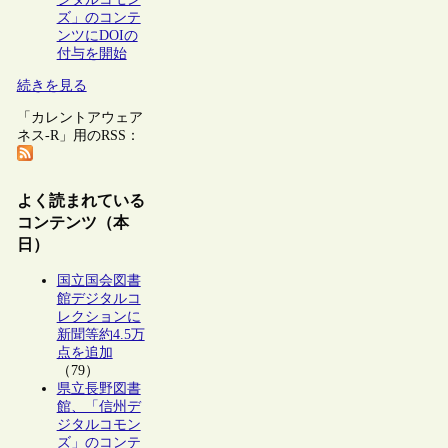
ズ」のコンテ
ンツにDOIの
付与を開始
続きを見る
「カレントアウェア
ネス-R」用のRSS：
よく読まれている
コンテンツ（本
日）
国立国会図書
館デジタルコ
レクションに
新聞等約4.5万
点を追加
（79）
県立長野図書
館、「信州デ
ジタルコモン
ズ」のコンテ