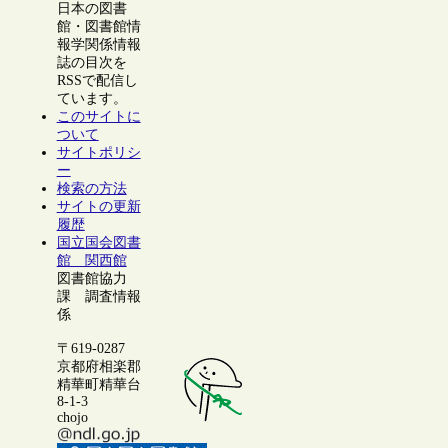
日本の図書
館・図書館情
報学関係情報
誌の目次を
RSSで配信し
ています。
このサイトに
ついて
サイトポリシ
ー
検索の方法
サイトの更新
履歴
国立国会図書
館 関西館
図書館協力
課 調査情報
係
〒619-0287
京都府相楽郡
精華町精華台
8-1-3
chojo