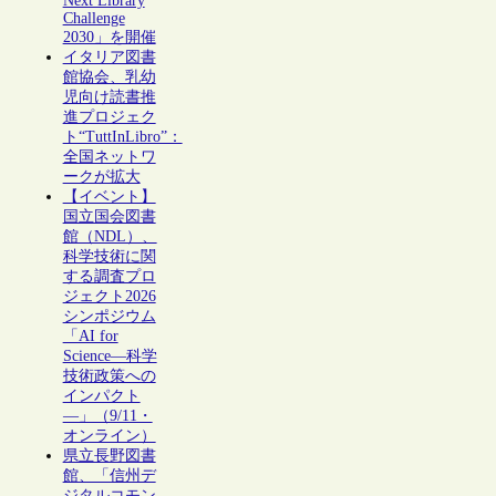
Next Library
Challenge
2030」を開催
イタリア図書
館協会、乳幼
児向け読書推
進プロジェク
ト“TuttInLibro”：
全国ネットワ
ークが拡大
【イベント】
国立国会図書
館（NDL）、
科学技術に関
する調査プロ
ジェクト2026
シンポジウム
「AI for
Science―科学
技術政策への
インパクト
―」（9/11・
オンライン）
県立長野図書
館、「信州デ
ジタルコモン