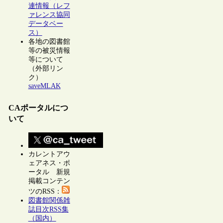
連情報（レフ
ァレンス協同
データベー
ス）
各地の図書館
等の被災情報
等について
（外部リン
ク）
saveMLAK
CAポータルにつ
いて
カレントアウ
ェアネス・ポ
ータル 新規
掲載コンテン
ツのRSS：
図書館関係雑
誌目次RSS集
（国内）