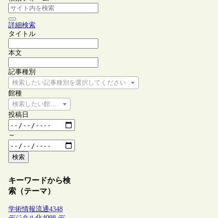
詳細検索
タイトル
本文
記事種別
検索したい記事種別を選択してください
館種
検索したい館種を選択してください
投稿日
～
検索
キーワードから検
索（テーマ）
学術情報流通
4348
デジタル化
4098
デ