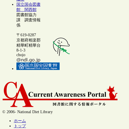
国立国会図書
館 関西館
図書館協力
課 調査情報
係
〒619-0287
京都府相楽郡
精華町精華台
8-1-3
chojo
© 2006- National Diet Library
ホーム
トップ