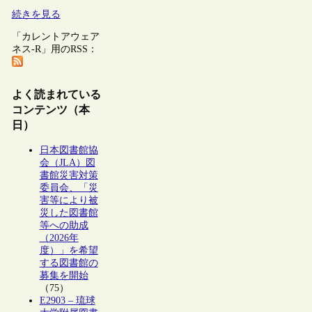
続きを見る
「カレントアウェア
ネス-R」用のRSS：
よく読まれている
コンテンツ（本
日）
日本図書館協
会（JLA）図
書館災害対策
委員会、「災
害等により被
災した図書館
等への助成
（2026年
度）」を希望
する図書館の
募集を開始
（75）
E2903 – 琉球