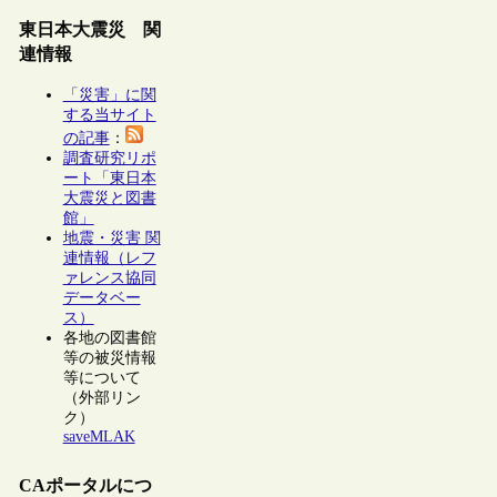
東日本大震災 関
連情報
「災害」に関
する当サイト
の記事
：
調査研究リポ
ート「東日本
大震災と図書
館」
地震・災害 関
連情報（レフ
ァレンス協同
データベー
ス）
各地の図書館
等の被災情報
等について
（外部リン
ク）
saveMLAK
CAポータルにつ