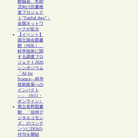
館協会、乳幼
児向け読書推
進プロジェク
ト“TuttInLibro”：
全国ネットワ
ークが拡大
【イベント】
国立国会図書
館（NDL）、
科学技術に関
する調査プロ
ジェクト2026
シンポジウム
「AI for
Science―科学
技術政策への
インパクト
―」（9/11・
オンライン）
県立長野図書
館、「信州デ
ジタルコモン
ズ」のコンテ
ンツにDOIの
付与を開始