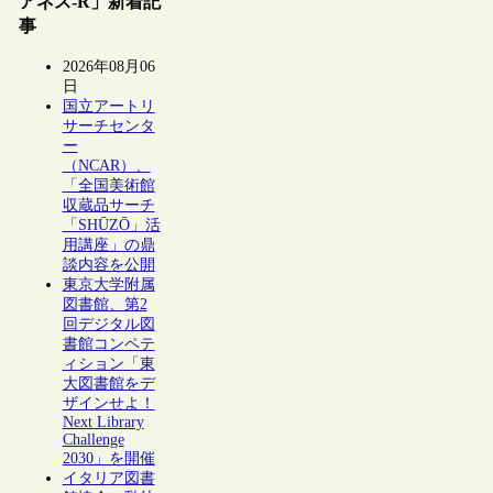
アネス-R」新着記
事
2026年08月06
日
国立アートリ
サーチセンタ
ー
（NCAR）、
「全国美術館
収蔵品サーチ
「SHŪZŌ」活
用講座」の鼎
談内容を公開
東京大学附属
図書館、第2
回デジタル図
書館コンペテ
ィション「東
大図書館をデ
ザインせよ！
Next Library
Challenge
2030」を開催
イタリア図書