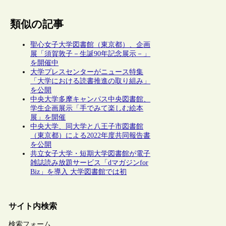
類似の記事
聖心女子大学図書館（東京都）、企画
展「須賀敦子－生誕90年記念展示－」
を開催中
大学プレスセンターがニュース特集
「大学における読書推進の取り組み」
を公開
中央大学多摩キャンパス中央図書館、
学生企画展示「手でみて楽しむ絵本
展」を開催
中央大学、同大学と八王子市図書館
（東京都）による2022年度共同報告書
を公開
共立女子大学・短期大学図書館が電子
雑誌読み放題サービス「dマガジンfor
Biz」を導入 大学図書館では初
サイト内検索
検索フォーム