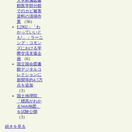
大学附属図書
館医学部分館
でのカビ被害
資料の清掃作
業
（56）
E2902 – 「わ
かっていいと
も!」：ラーニ
ング・コモン
ズにおける学
際交流支援企
画
（6）
国立国会図書
館デジタルコ
レクションに
新聞等約4.5万
点を追加
（3）
国土地理院、
「標高がわか
るWeb地図」
を試験公開
（3）
続きを見る