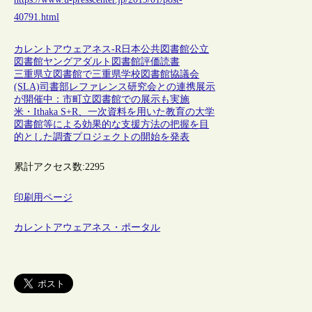
40791.html
カレントアウェアネス-R
日本
公共図書館
公立
図書館
ヤングアダルト
図書館評価
読書
三重県立図書館で三重県学校図書館協議会
(SLA)司書部レファレンス研究会との連携展示
が開催中：市町立図書館での展示も実施
米・Ithaka S+R、一次資料を用いた教育の大学
図書館等による効果的な支援方法の把握を目
的とした調査プロジェクトの開始を発表
累計アクセス数:
2295
印刷用ページ
カレントアウェアネス・ポータル