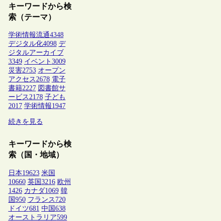
キーワードから検
索（テーマ）
学術情報流通
4348
デジタル化
4098
デ
ジタルアーカイブ
3349
イベント
3009
災害
2753
オープン
アクセス
2678
電子
書籍
2227
図書館サ
ービス
2178
子ども
2017
学術情報
1947
続きを見る
キーワードから検
索（国・地域）
日本
19623
米国
10660
英国
3216
欧州
1426
カナダ
1069
韓
国
950
フランス
720
ドイツ
681
中国
638
オーストラリア
599