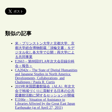
類似の記事
米・プリンストン大学と京都大学、京
都大学総合博物館蔵「淡輪文書」をデ
ジタル化し各大学で公開：両大学によ
る共同事業
E2663 – 第88回IFLA年次大会目録分科
会＜報告＞
CA2042e – The State of Digital Humanities
and Japanese Studies in North America:
Developments, Collaborations, and
Challenges / Paula R. Curtis
2019年米国図書館協会（ALA）年次大
会で地域づくりに貢献する日本の公共
図書館活動に関するセッションが開催
E1166e – Situation of Assistance to
Libraries Affected by the Great East Japan
Earthquake (as of April 27, 2011)