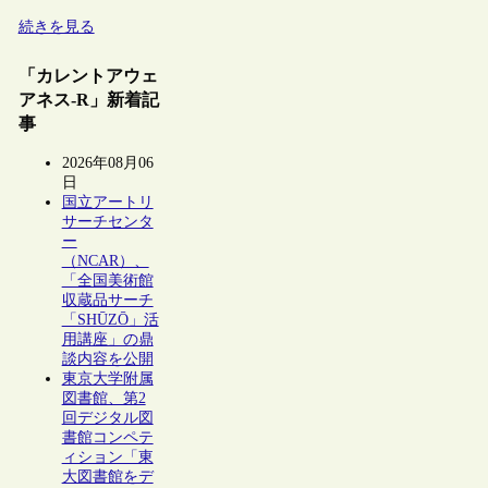
続きを見る
「カレントアウェ
アネス-R」新着記
事
2026年08月06
日
国立アートリ
サーチセンタ
ー
（NCAR）、
「全国美術館
収蔵品サーチ
「SHŪZŌ」活
用講座」の鼎
談内容を公開
東京大学附属
図書館、第2
回デジタル図
書館コンペテ
ィション「東
大図書館をデ