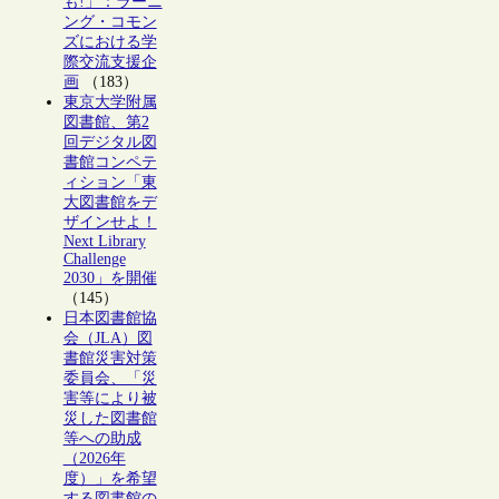
も!」：ラーニ
ング・コモン
ズにおける学
際交流支援企
画
（183）
東京大学附属
図書館、第2
回デジタル図
書館コンペテ
ィション「東
大図書館をデ
ザインせよ！
Next Library
Challenge
2030」を開催
（145）
日本図書館協
会（JLA）図
書館災害対策
委員会、「災
害等により被
災した図書館
等への助成
（2026年
度）」を希望
する図書館の