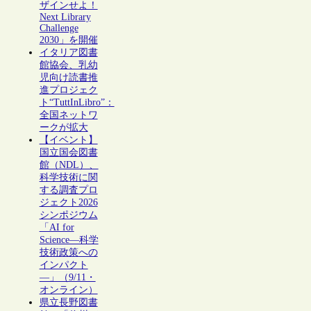
ザインせよ！
Next Library
Challenge
2030」を開催
イタリア図書
館協会、乳幼
児向け読書推
進プロジェク
ト“TuttInLibro”：
全国ネットワ
ークが拡大
【イベント】
国立国会図書
館（NDL）、
科学技術に関
する調査プロ
ジェクト2026
シンポジウム
「AI for
Science―科学
技術政策への
インパクト
―」（9/11・
オンライン）
県立長野図書