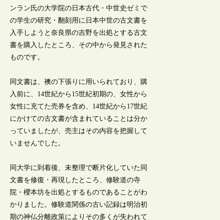
ンラン氏の大学院の日本古代・中世史ゼミで
の学生の研究・翻刻用に日本中世の古文書を
入手しようと奈良県の吉野を出処とする古文
書を購入したところ、その中から発見された
ものです。
同文書は、襖の下張りに用いられており、購
入前に、14世紀から15世紀初期の、女性から
女性に充てた売券を含め、14世紀から17世紀
にかけての古文書が含まれていることは分か
っていましたが、売主はその内容を把握して
いませんでした。
同大学に到着後、未整理で断片化していた同
文書を修復・再現したところ、修験道の寺
院・櫻本坊を出処とするものであることがわ
かりました。修験道関係の古い記録は明治初
期の神仏分離政策によりその多くが失われて