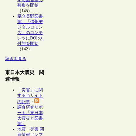
募集を開始
（145）
県立長野図書
館、「信州デ
ジタルコモン
ズ」のコンテ
ンツにDOIの
付与を開始
（142）
続きを見る
東日本大震災 関
連情報
「災害」に関
する当サイト
の記事
：
調査研究リポ
ート「東日本
大震災と図書
館」
地震・災害 関
連情報（レフ