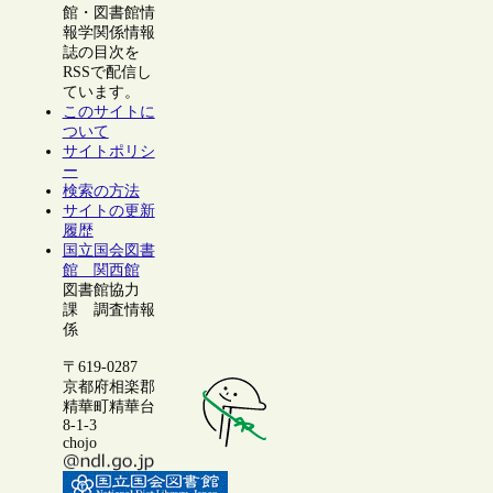
館・図書館情
報学関係情報
誌の目次を
RSSで配信し
ています。
このサイトに
ついて
サイトポリシ
ー
検索の方法
サイトの更新
履歴
国立国会図書
館 関西館
図書館協力
課 調査情報
係
〒619-0287
京都府相楽郡
精華町精華台
8-1-3
chojo