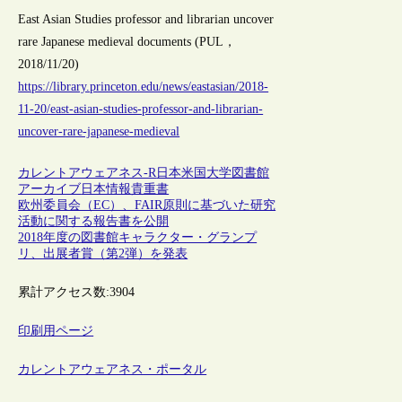
East Asian Studies professor and librarian uncover
rare Japanese medieval documents (PUL，
2018/11/20)
https://library.princeton.edu/news/eastasian/2018-
11-20/east-asian-studies-professor-and-librarian-
uncover-rare-japanese-medieval
カレントアウェアネス-R
日本
米国
大学図書館
アーカイブ
日本情報
貴重書
欧州委員会（EC）、FAIR原則に基づいた研究
活動に関する報告書を公開
2018年度の図書館キャラクター・グランプ
リ、出展者賞（第2弾）を発表
累計アクセス数:
3904
印刷用ページ
カレントアウェアネス・ポータル