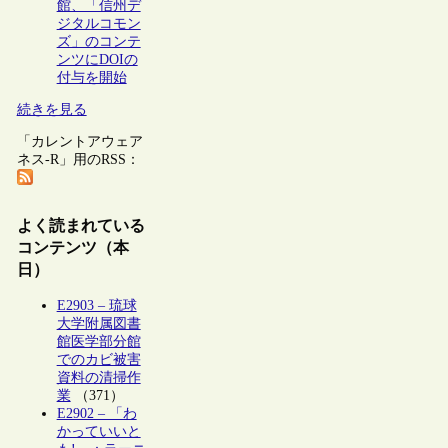
館、「信州デ
ジタルコモン
ズ」のコンテ
ンツにDOIの
付与を開始
続きを見る
「カレントアウェア
ネス-R」用のRSS：
よく読まれている
コンテンツ（本
日）
E2903 – 琉球
大学附属図書
館医学部分館
でのカビ被害
資料の清掃作
業
（371）
E2902 – 「わ
かっていいと