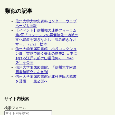
類似の記事
信州大学大学史資料センター、ウェブ
ページを開設
【イベント】信州知の連携フォーラム
第2回「コンテンツの再価値化ー地域の
文化資産を繋ぎなおし、読み解きなお
すー」（2/22・松本）
信州大学附属図書館、小谷コレクショ
ン展「書物で繙く登山の歴史2 -日本に
おける江戸以前の山岳信仰-」（Web
版）を公開
信州大学附属図書館、『信州大学附属
図書館研究』を創刊
信州大学附属図書館が北杜夫氏の蔵書
を受贈、一般公開へ
サイト内検索
検索フォーム