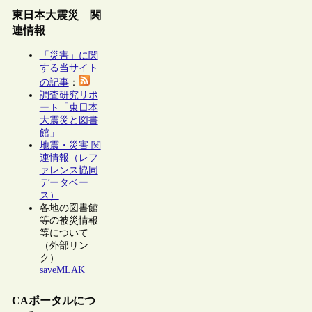
東日本大震災 関
連情報
「災害」に関
する当サイト
の記事
：
調査研究リポ
ート「東日本
大震災と図書
館」
地震・災害 関
連情報（レフ
ァレンス協同
データベー
ス）
各地の図書館
等の被災情報
等について
（外部リン
ク）
saveMLAK
CAポータルにつ