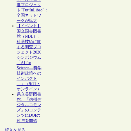
進プロジェク
ト“TuttInLibro”：
全国ネットワ
ークが拡大
【イベント】
国立国会図書
館（NDL）、
科学技術に関
する調査プロ
ジェクト2026
シンポジウム
「AI for
Science―科学
技術政策への
インパクト
―」（9/11・
オンライン）
県立長野図書
館、「信州デ
ジタルコモン
ズ」のコンテ
ンツにDOIの
付与を開始
続きを見る