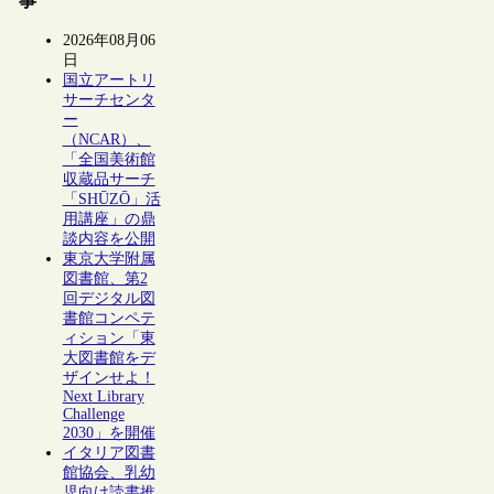
事
2026年08月06
日
国立アートリ
サーチセンタ
ー
（NCAR）、
「全国美術館
収蔵品サーチ
「SHŪZŌ」活
用講座」の鼎
談内容を公開
東京大学附属
図書館、第2
回デジタル図
書館コンペテ
ィション「東
大図書館をデ
ザインせよ！
Next Library
Challenge
2030」を開催
イタリア図書
館協会、乳幼
児向け読書推