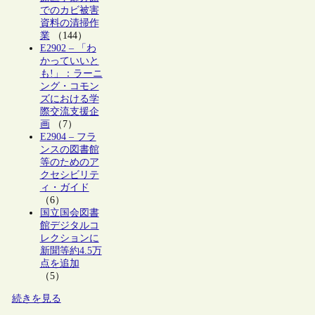
でのカビ被害
資料の清掃作
業
（144）
E2902 – 「わ
かっていいと
も!」：ラーニ
ング・コモン
ズにおける学
際交流支援企
画
（7）
E2904 – フラ
ンスの図書館
等のためのア
クセシビリテ
ィ・ガイド
（6）
国立国会図書
館デジタルコ
レクションに
新聞等約4.5万
点を追加
（5）
続きを見る