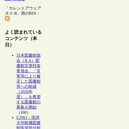
「カレントアウェア
ネス-R」用のRSS：
よく読まれている
コンテンツ（本
日）
日本図書館協
会（JLA）図
書館災害対策
委員会、「災
害等により被
災した図書館
等への助成
（2026年
度）」を希望
する図書館の
募集を開始
（160）
E2903 – 琉球
大学附属図書
館医学部分館