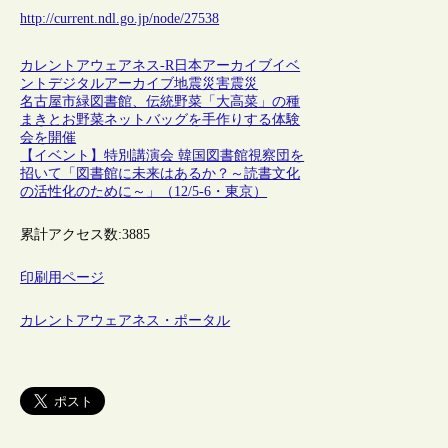
http://current.ndl.go.jp/node/27538
カレントアウェアネス-R
日本
アーカイブ
イベ
ント
デジタルアーカイブ
地震
災害
震災
名古屋市緑図書館、伝統野菜「大高菜」の種
まきとお野菜ネットバッグを手作りする体験
会を開催
【イベント】特別講演会 韓国図書館視察団を
招いて「図書館に未来はあるか？～読書文化
の活性化のために～」（12/5-6・東京）
累計アクセス数:
3885
印刷用ページ
カレントアウェアネス・ポータル