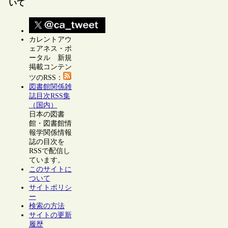
いて
カレントアウ
ェアネス・ポ
ータル 新規
掲載コンテン
ツのRSS：
図書館関係雑
誌目次RSS集
（国内）
日本の図書
館・図書館情
報学関係情報
誌の目次を
RSSで配信し
ています。
このサイトに
ついて
サイトポリシ
ー
検索の方法
サイトの更新
履歴