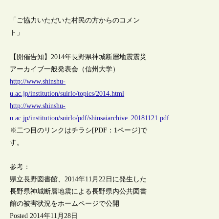
「ご協力いただいた村民の方からのコメン
ト」
【開催告知】2014年長野県神城断層地震震災
アーカイブ一般発表会（信州大学）
http://www.shinshu-
u.ac.jp/institution/suirlo/topics/2014.html
http://www.shinshu-
u.ac.jp/institution/suirlo/pdf/shinsaiarchive_20181121.pdf
※二つ目のリンクはチラシ[PDF：1ページ]で
す。
参考：
県立長野図書館、2014年11月22日に発生した
長野県神城断層地震による長野県内公共図書
館の被害状況をホームページで公開
Posted 2014年11月28日