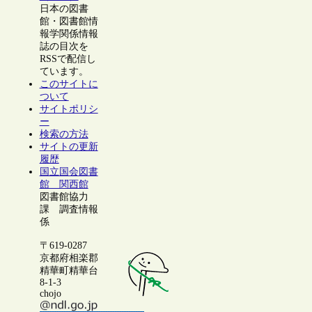
日本の図書
館・図書館情
報学関係情報
誌の目次を
RSSで配信し
ています。
このサイトに
ついて
サイトポリシ
ー
検索の方法
サイトの更新
履歴
国立国会図書
館 関西館
図書館協力
課 調査情報
係
〒619-0287
京都府相楽郡
精華町精華台
8-1-3
chojo