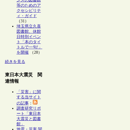
ンスの図書館
等のためのア
クセシビリテ
ィ・ガイド
（31）
埼玉県立久喜
図書館、休館
日特別イベン
ト「本のタイ
トルで一句!」
を開催
（28）
続きを見る
東日本大震災 関
連情報
「災害」に関
する当サイト
の記事
：
調査研究リポ
ート「東日本
大震災と図書
館」
地震・災害 関