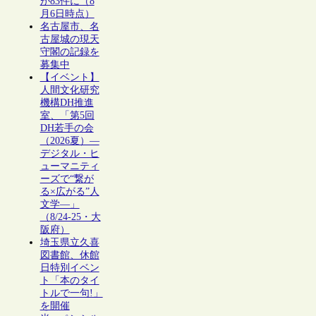
が83件に（8
月6日時点）
名古屋市、名
古屋城の現天
守閣の記録を
募集中
【イベント】
人間文化研究
機構DH推進
室、「第5回
DH若手の会
（2026夏）―
デジタル・ヒ
ューマニティ
ーズで“繋が
る×広がる”人
文学―」
（8/24-25・大
阪府）
埼玉県立久喜
図書館、休館
日特別イベン
ト「本のタイ
トルで一句!」
を開催