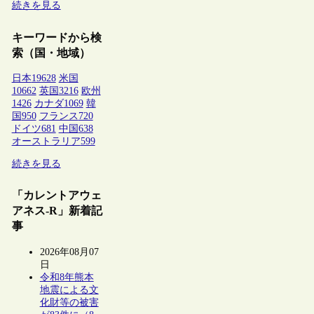
続きを見る
キーワードから検
索（国・地域）
日本
19628
米国
10662
英国
3216
欧州
1426
カナダ
1069
韓
国
950
フランス
720
ドイツ
681
中国
638
オーストラリア
599
続きを見る
「カレントアウェ
アネス-R」新着記
事
2026年08月07
日
令和8年熊本
地震による文
化財等の被害