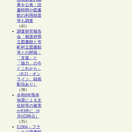
果を公表：読
書時間や図書
館の利用頻度
等も調査
（41）
調査研究報告
会「都道府県
立図書館と市
町村立図書館
等との関係：
「支援」と
「協力」の今
とこれから」
（8/21・オン
ライン、録画
配信あり）
（38）
令和8年熊本
地震による文
化財等の被害
が83件に（8
月6日時点）
（35）
E2904 – フラ