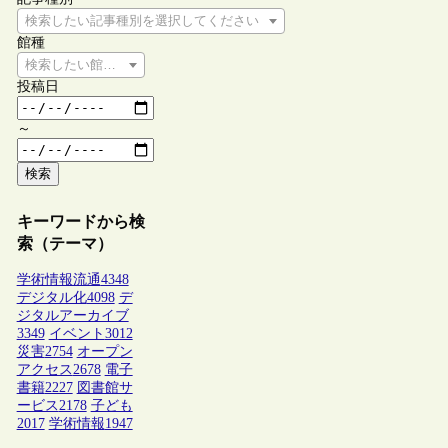
検索したい記事種別を選択してください
館種
検索したい館種を選択してください
投稿日
～
検索
キーワードから検
索（テーマ）
学術情報流通
4348
デジタル化
4098
デ
ジタルアーカイブ
3349
イベント
3012
災害
2754
オープン
アクセス
2678
電子
書籍
2227
図書館サ
ービス
2178
子ども
2017
学術情報
1947