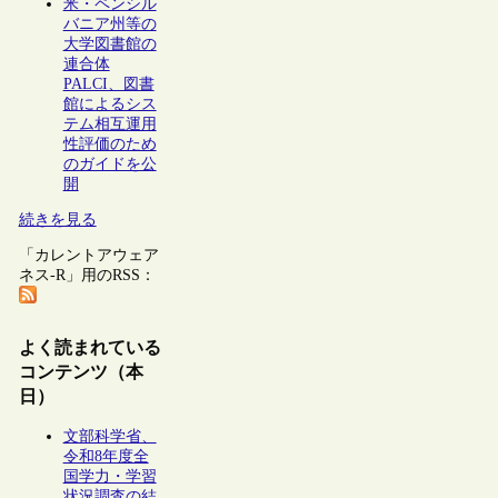
米・ペンシル
バニア州等の
大学図書館の
連合体
PALCI、図書
館によるシス
テム相互運用
性評価のため
のガイドを公
開
続きを見る
「カレントアウェア
ネス-R」用のRSS：
よく読まれている
コンテンツ（本
日）
文部科学省、
令和8年度全
国学力・学習
状況調査の結