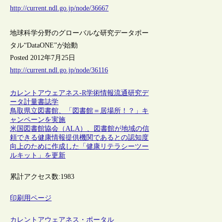
http://current.ndl.go.jp/node/36667
地球科学分野のグローバルな研究データポー
タル“DataONE”が始動
Posted 2012年7月25日
http://current.ndl.go.jp/node/36116
カレントアウェアネス-R
学術情報流通
研究デ
ータ
計量書誌学
鳥取県立図書館、「図書館＝居場所！？」キ
ャンペーンを実施
米国図書館協会（ALA）、図書館が地域の信
頼できる健康情報提供機関であるとの認知度
向上のために作成した「健康リテラシーツー
ルキット」を更新
累計アクセス数:
1983
印刷用ページ
カレントアウェアネス・ポータル