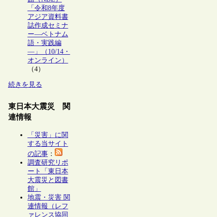
「令和8年度
アジア資料書
誌作成セミナ
ー―ベトナム
語・実践編
―」（10/14・
オンライン）
（4）
続きを見る
東日本大震災 関
連情報
「災害」に関
する当サイト
の記事
：
調査研究リポ
ート「東日本
大震災と図書
館」
地震・災害 関
連情報（レフ
ァレンス協同