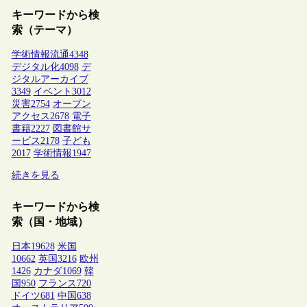
キーワードから検
索（テーマ）
学術情報流通
4348
デジタル化
4098
デ
ジタルアーカイブ
3349
イベント
3012
災害
2754
オープン
アクセス
2678
電子
書籍
2227
図書館サ
ービス
2178
子ども
2017
学術情報
1947
続きを見る
キーワードから検
索（国・地域）
日本
19628
米国
10662
英国
3216
欧州
1426
カナダ
1069
韓
国
950
フランス
720
ドイツ
681
中国
638