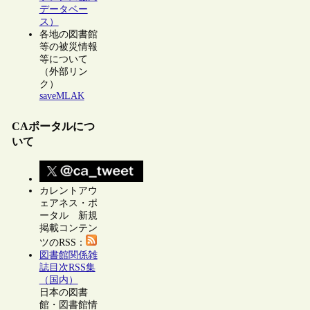
データベー
ス）
各地の図書館
等の被災情報
等について
（外部リン
ク）
saveMLAK
CAポータルにつ
いて
カレントアウ
ェアネス・ポ
ータル 新規
掲載コンテン
ツのRSS：
図書館関係雑
誌目次RSS集
（国内）
日本の図書
館・図書館情