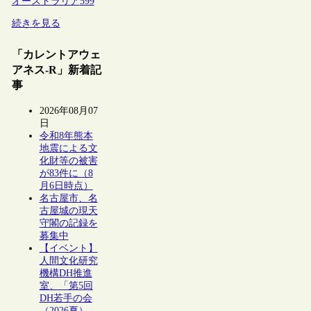
オーストラリア
599
続きを見る
「カレントアウェ
アネス-R」新着記
事
2026年08月07
日
令和8年熊本
地震による文
化財等の被害
が83件に（8
月6日時点）
名古屋市、名
古屋城の現天
守閣の記録を
募集中
【イベント】
人間文化研究
機構DH推進
室、「第5回
DH若手の会
（2026夏）―