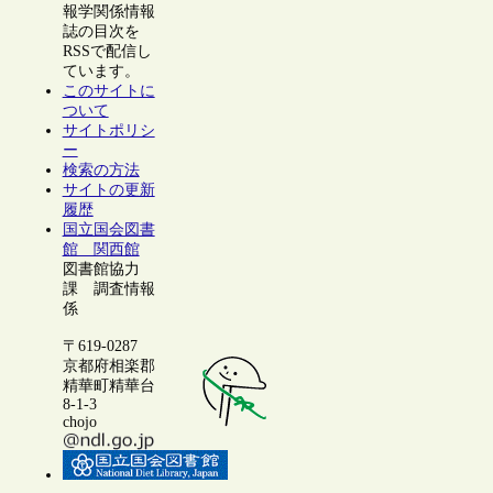
報学関係情報
誌の目次を
RSSで配信し
ています。
このサイトに
ついて
サイトポリシ
ー
検索の方法
サイトの更新
履歴
国立国会図書
館 関西館
図書館協力
課 調査情報
係
〒619-0287
京都府相楽郡
精華町精華台
8-1-3
chojo