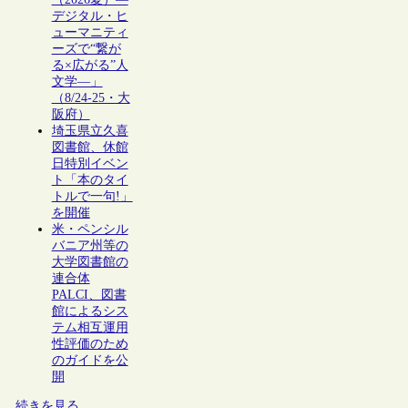
デジタル・ヒ
ューマニティ
ーズで“繋が
る×広がる”人
文学―」
（8/24-25・大
阪府）
埼玉県立久喜
図書館、休館
日特別イベン
ト「本のタイ
トルで一句!」
を開催
米・ペンシル
バニア州等の
大学図書館の
連合体
PALCI、図書
館によるシス
テム相互運用
性評価のため
のガイドを公
開
続きを見る