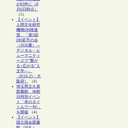
が83件に（8
月6日時点）
（5）
【イベント】
人間文化研究
機構DH推進
室、「第5回
DH若手の会
（2026夏）―
デジタル・ヒ
ューマニティ
ーズで“繋が
る×広がる”人
文学―」
（8/24-25・大
阪府）
（4）
埼玉県立久喜
図書館、休館
日特別イベン
ト「本のタイ
トルで一句!」
を開催
（4）
【イベント】
国立国会図書
館（NDL）