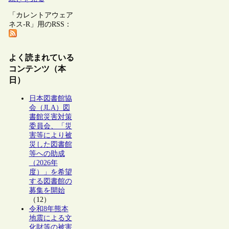
「カレントアウェア
ネス-R」用のRSS：
よく読まれている
コンテンツ（本
日）
日本図書館協
会（JLA）図
書館災害対策
委員会、「災
害等により被
災した図書館
等への助成
（2026年
度）」を希望
する図書館の
募集を開始
（12）
令和8年熊本
地震による文
化財等の被害