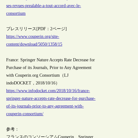
ses-revues-prealable-a-tout-accord-avec-le-
consortium
プレスリリース[PDF：2ページ]
https://www.couperin.org/site-
content/download/5050/1358/15
France: Springer Nature Accepts Rate Decrease for
Purchase of its Journals, Prior to Any Agreement
with Couperin.org Consortium（LJ
indoDOCKET，2018/10/16）
https://www.infodocket.com/2018/10/16/france-
springer-nature-accepts-rate-decrease-for-purchase-
of-its-journals-prior-to-any-agreement-with-
couperin-consortium/
参考：
フランスのコンソーシアムCouperin、Springer