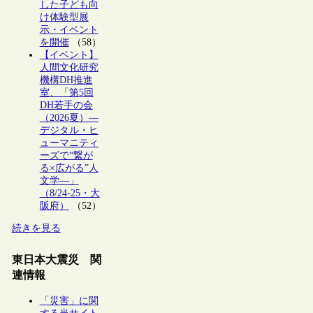
した子ども向
け体験型展
示・イベント
を開催
（58）
【イベント】
人間文化研究
機構DH推進
室、「第5回
DH若手の会
（2026夏）―
デジタル・ヒ
ューマニティ
ーズで“繋が
る×広がる”人
文学―」
（8/24-25・大
阪府）
（52）
続きを見る
東日本大震災 関
連情報
「災害」に関