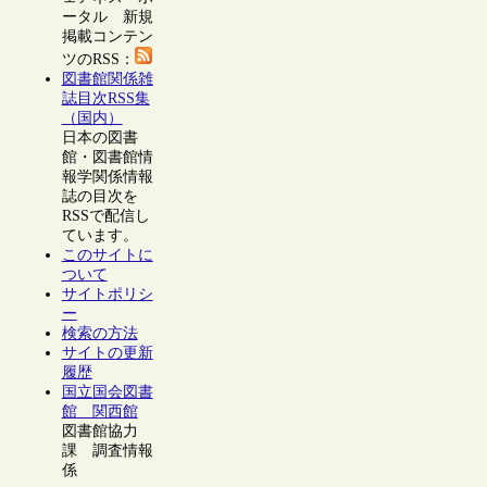
ータル 新規
掲載コンテン
ツのRSS：
図書館関係雑
誌目次RSS集
（国内）
日本の図書
館・図書館情
報学関係情報
誌の目次を
RSSで配信し
ています。
このサイトに
ついて
サイトポリシ
ー
検索の方法
サイトの更新
履歴
国立国会図書
館 関西館
図書館協力
課 調査情報
係