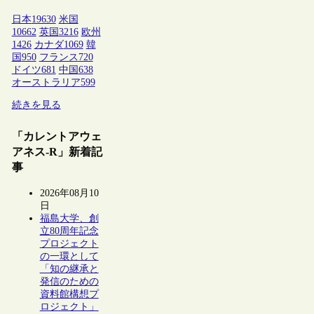
日本
19630
米国
10662
英国
3216
欧州
1426
カナダ
1069
韓
国
950
フランス
720
ドイツ
681
中国
638
オーストラリア
599
続きを見る
「カレントアウェ
アネス-R」新着記
事
2026年08月10
日
福島大学、創
立80周年記念
プロジェクト
の一環として
「知の継承と
発信のための
資料館構想プ
ロジェクト」