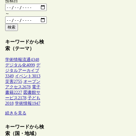
投稿日
～
検索
キーワードから検
索（テーマ）
学術情報流通
4348
デジタル化
4099
デ
ジタルアーカイブ
3349
イベント
3013
災害
2755
オープン
アクセス
2678
電子
書籍
2227
図書館サ
ービス
2178
子ども
2018
学術情報
1947
続きを見る
キーワードから検
索（国・地域）