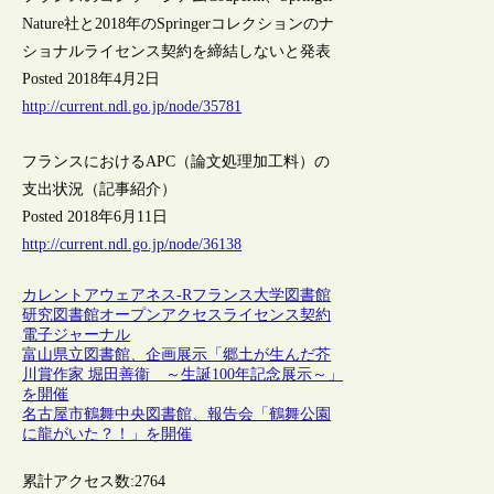
Nature社と2018年のSpringerコレクションのナ
ショナルライセンス契約を締結しないと発表
Posted 2018年4月2日
http://current.ndl.go.jp/node/35781
フランスにおけるAPC（論文処理加工料）の
支出状況（記事紹介）
Posted 2018年6月11日
http://current.ndl.go.jp/node/36138
カレントアウェアネス-R
フランス
大学図書館
研究図書館
オープンアクセス
ライセンス契約
電子ジャーナル
富山県立図書館、企画展示「郷土が生んだ芥
川賞作家 堀田善衞 ～生誕100年記念展示～」
を開催
名古屋市鶴舞中央図書館、報告会「鶴舞公園
に龍がいた？！」を開催
累計アクセス数:
2764