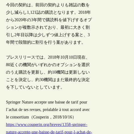
今回の契約は、前回の契約よりも雑誌の数を
少し減らし1,121誌の購読となります。2018年
から2020年の3年間で購読料を値下げするオプ
ションが複数示されており、最初に大きく割
引し2年目以降は少しずつ値上げする案と、3
年間で段階的に割引を行う案があります。
プレスリリースでは、2018年10月10日現在、
80近くの機関がいずれかのオプションを選択
のうえ購読を更新し、約10機関は更新しない
ことを決定し、約30機関はまだ最終的な決定
を下していないとしています。
Springer Nature accepte une baisse de tarif pour
l’achat de ses revues, préalable à tout accord avec
le consortium（Couperin，2018/10/16）
https://www.couperin.org/breves/1358-springer-
nature-accepte-une-baisse-de-tarif-pour-l-achat-de-