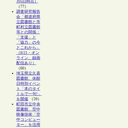
月6日時点）
（77）
調査研究報告
会「都道府県
立図書館と市
町村立図書館
等との関係：
「支援」と
「協力」の今
とこれから」
（8/21・オン
ライン、録画
配信あり）
（60）
埼玉県立久喜
図書館、休館
日特別イベン
ト「本のタイ
トルで一句!」
を開催
（59）
町田市立中央
図書館、空中
映像技術「空
中コンピュー
ター」を活用