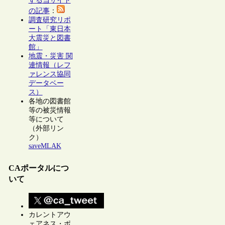
する当サイト
の記事
：
調査研究リポ
ート「東日本
大震災と図書
館」
地震・災害 関
連情報（レフ
ァレンス協同
データベー
ス）
各地の図書館
等の被災情報
等について
（外部リン
ク）
saveMLAK
CAポータルにつ
いて
カレントアウ
ェアネス・ポ