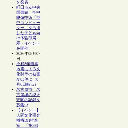
を発表
町田市立中央
図書館、空中
映像技術「空
中コンピュー
ター」を活用
した子ども向
け体験型展
示・イベント
を開催
2026年08月07
日
令和8年熊本
地震による文
化財等の被害
が83件に（8
月6日時点）
名古屋市、名
古屋城の現天
守閣の記録を
募集中
【イベント】
人間文化研究
機構DH推進
室、「第5回