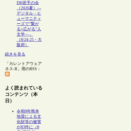
DH若手の会
（2026夏）―
デジタル・ヒ
ューマニティ
ーズで“繋が
る×広がる”人
文学―」
（8/24-25・大
阪府）
続きを見る
「カレントアウェア
ネス-R」用のRSS：
よく読まれている
コンテンツ（本
日）
令和8年熊本
地震による文
化財等の被害
が83件に（8