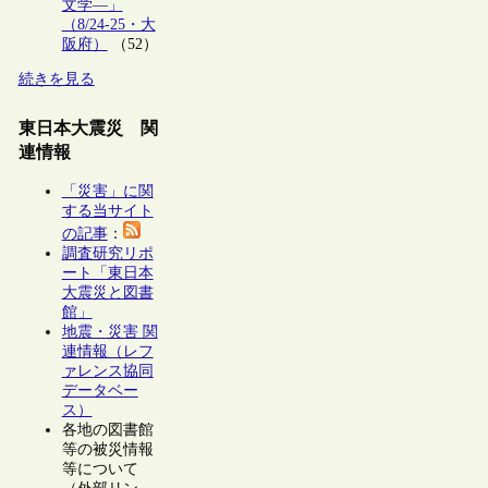
文学―」
（8/24-25・大
阪府）
（52）
続きを見る
東日本大震災 関
連情報
「災害」に関
する当サイト
の記事
：
調査研究リポ
ート「東日本
大震災と図書
館」
地震・災害 関
連情報（レフ
ァレンス協同
データベー
ス）
各地の図書館
等の被災情報
等について