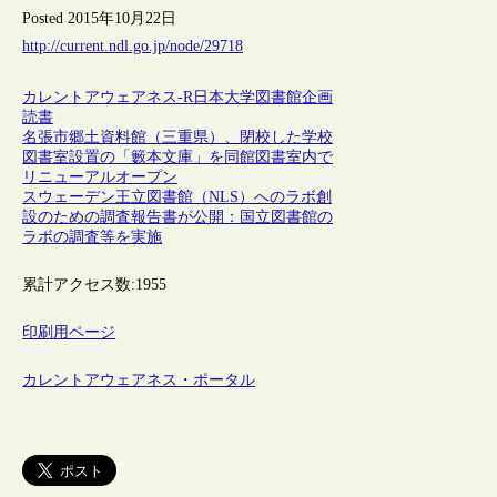
Posted 2015年10月22日
http://current.ndl.go.jp/node/29718
カレントアウェアネス-R
日本
大学図書館
企画
読書
名張市郷土資料館（三重県）、閉校した学校
図書室設置の「籔本文庫」を同館図書室内で
リニューアルオープン
スウェーデン王立図書館（NLS）へのラボ創
設のための調査報告書が公開：国立図書館の
ラボの調査等を実施
累計アクセス数:
1955
印刷用ページ
カレントアウェアネス・ポータル