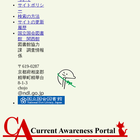
サイトポリシ
ー
検索の方法
サイトの更新
履歴
国立国会図書
館 関西館
図書館協力
課 調査情報
係
〒619-0287
京都府相楽郡
精華町精華台
8-1-3
chojo