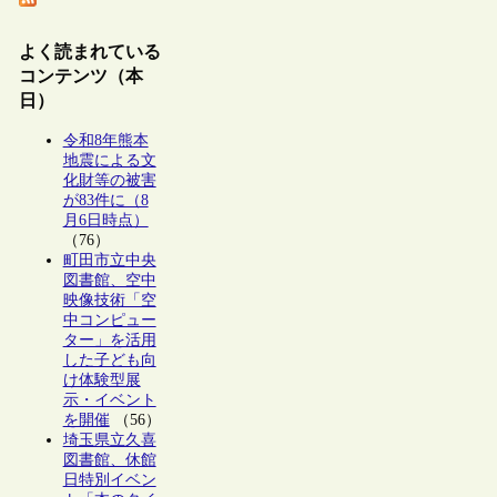
よく読まれている
コンテンツ（本
日）
令和8年熊本
地震による文
化財等の被害
が83件に（8
月6日時点）
（76）
町田市立中央
図書館、空中
映像技術「空
中コンピュー
ター」を活用
した子ども向
け体験型展
示・イベント
を開催
（56）
埼玉県立久喜
図書館、休館
日特別イベン