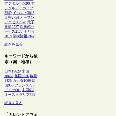
デジタル化
4098
デ
ジタルアーカイブ
3349
イベント
3013
災害
2754
オープン
アクセス
2678
電子
書籍
2227
図書館サ
ービス
2178
子ども
2018
学術情報
1947
続きを見る
キーワードから検
索（国・地域）
日本
19629
米国
10662
英国
3216
欧州
1426
カナダ
1069
韓
国
950
フランス
720
ドイツ
681
中国
638
オーストラリア
599
続きを見る
「カレントアウェ