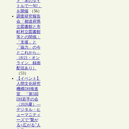
ト「本のタイ
トルで一句!」
を開催
（56）
調査研究報告
会「都道府県
立図書館と市
町村立図書館
等との関係：
「支援」と
「協力」の今
とこれから」
（8/21・オン
ライン、録画
配信あり）
（53）
【イベント】
人間文化研究
機構DH推進
室、「第5回
DH若手の会
（2026夏）―
デジタル・ヒ
ューマニティ
ーズで“繋が
る×広がる”人