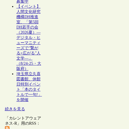
募集中
【イベント】
人間文化研究
機構DH推進
室、「第5回
DH若手の会
（2026夏）―
デジタル・ヒ
ューマニティ
ーズで“繋が
る×広がる”人
文学―」
（8/24-25・大
阪府）
埼玉県立久喜
図書館、休館
日特別イベン
ト「本のタイ
トルで一句!」
を開催
続きを見る
「カレントアウェア
ネス-R」用のRSS：