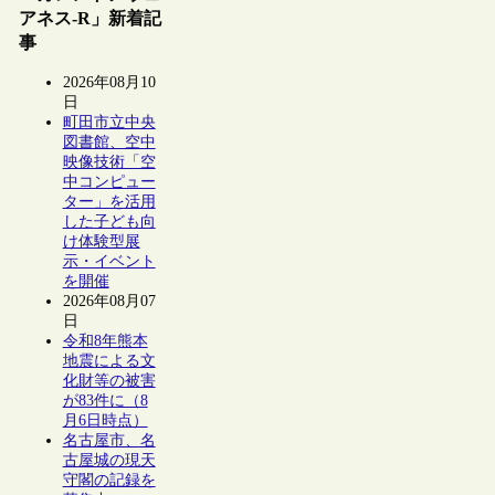
アネス-R」新着記
事
2026年08月10
日
町田市立中央
図書館、空中
映像技術「空
中コンピュー
ター」を活用
した子ども向
け体験型展
示・イベント
を開催
2026年08月07
日
令和8年熊本
地震による文
化財等の被害
が83件に（8
月6日時点）
名古屋市、名
古屋城の現天
守閣の記録を