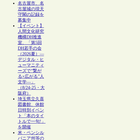
名古屋市、名
古屋城の現天
守閣の記録を
募集中
【イベント】
人間文化研究
機構DH推進
室、「第5回
DH若手の会
（2026夏）―
デジタル・ヒ
ューマニティ
ーズで“繋が
る×広がる”人
文学―」
（8/24-25・大
阪府）
埼玉県立久喜
図書館、休館
日特別イベン
ト「本のタイ
トルで一句!」
を開催
米・ペンシル
バニア州等の