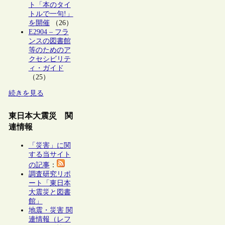
ト「本のタイ
トルで一句!」
を開催
（26）
E2904 – フラ
ンスの図書館
等のためのア
クセシビリテ
ィ・ガイド
（25）
続きを見る
東日本大震災 関
連情報
「災害」に関
する当サイト
の記事
：
調査研究リポ
ート「東日本
大震災と図書
館」
地震・災害 関
連情報（レフ