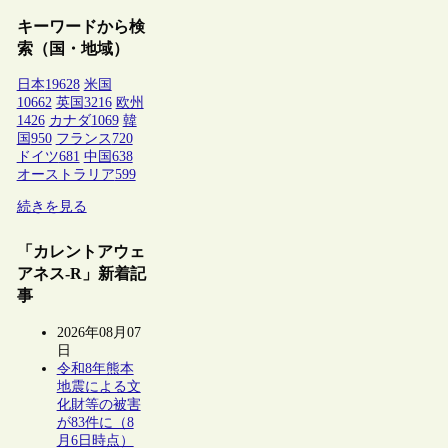
キーワードから検
索（国・地域）
日本
19628
米国
10662
英国
3216
欧州
1426
カナダ
1069
韓
国
950
フランス
720
ドイツ
681
中国
638
オーストラリア
599
続きを見る
「カレントアウェ
アネス-R」新着記
事
2026年08月07
日
令和8年熊本
地震による文
化財等の被害
が83件に（8
月6日時点）