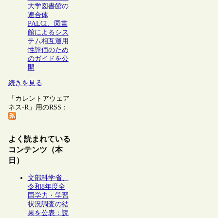
大学図書館の
連合体
PALCI、図書
館によるシス
テム相互運用
性評価のため
のガイドを公
開
続きを見る
「カレントアウェア
ネス-R」用のRSS：
よく読まれている
コンテンツ（本
日）
文部科学省、
令和8年度全
国学力・学習
状況調査の結
果を公表：読