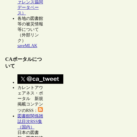
ァレンス協同
データベー
ス）
各地の図書館
等の被災情報
等について
（外部リン
ク）
saveMLAK
CAポータルにつ
いて
カレントアウ
ェアネス・ポ
ータル 新規
掲載コンテン
ツのRSS：
図書館関係雑
誌目次RSS集
（国内）
日本の図書