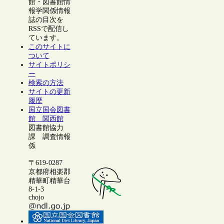
館・図書館情
報学関係情報
誌の目次を
RSSで配信し
ています。
このサイトに
ついて
サイトポリシ
ー
検索の方法
サイトの更新
履歴
国立国会図書
館 関西館
図書館協力
課 調査情報
係
〒619-0287
京都府相楽郡
精華町精華台
8-1-3
chojo