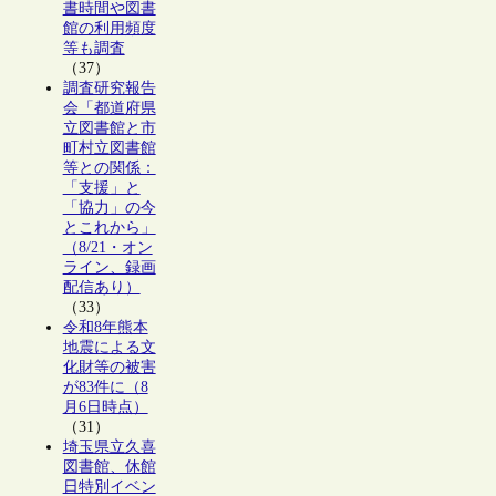
書時間や図書
館の利用頻度
等も調査
（37）
調査研究報告
会「都道府県
立図書館と市
町村立図書館
等との関係：
「支援」と
「協力」の今
とこれから」
（8/21・オン
ライン、録画
配信あり）
（33）
令和8年熊本
地震による文
化財等の被害
が83件に（8
月6日時点）
（31）
埼玉県立久喜
図書館、休館
日特別イベン