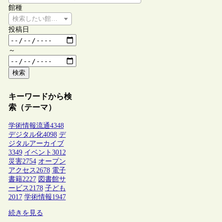
館種
検索したい館種を選択してください
投稿日
～
検索
キーワードから検
索（テーマ）
学術情報流通
4348
デジタル化
4098
デ
ジタルアーカイブ
3349
イベント
3012
災害
2754
オープン
アクセス
2678
電子
書籍
2227
図書館サ
ービス
2178
子ども
2017
学術情報
1947
続きを見る