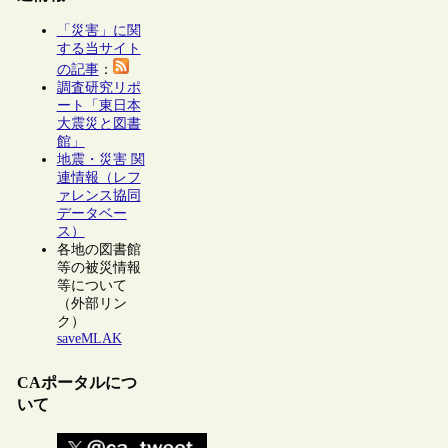
「災害」に関
する当サイト
の記事
：
調査研究リポ
ート「東日本
大震災と図書
館」
地震・災害 関
連情報（レフ
ァレンス協同
データベー
ス）
各地の図書館
等の被災情報
等について
（外部リン
ク）
saveMLAK
CAポータルにつ
いて