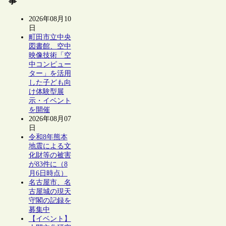
事
2026年08月10
日
町田市立中央
図書館、空中
映像技術「空
中コンピュー
ター」を活用
した子ども向
け体験型展
示・イベント
を開催
2026年08月07
日
令和8年熊本
地震による文
化財等の被害
が83件に（8
月6日時点）
名古屋市、名
古屋城の現天
守閣の記録を
募集中
【イベント】