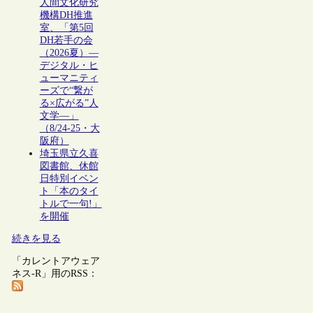
人間文化研究
機構DH推進
室、「第5回
DH若手の会
（2026夏）―
デジタル・ヒ
ューマニティ
ーズで“繋が
る×広がる”人
文学―」
（8/24-25・大
阪府）
埼玉県立久喜
図書館、休館
日特別イベン
ト「本のタイ
トルで一句!」
を開催
続きを見る
「カレントアウェア
ネス-R」用のRSS：