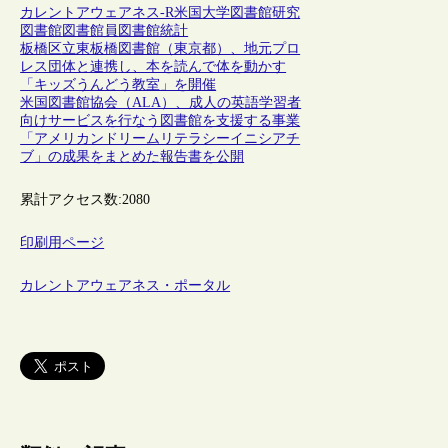
カレントアウェアネス-R
米国
大学図書館
研究
図書館
図書館員
図書館統計
板橋区立東板橋図書館（東京都）、地元プロ
レス団体と連携し、本を読んで体を動かす
「キッズうんどう教室」を開催
米国図書館協会（ALA）、成人の英語学習者
向けサービスを行なう図書館を支援する事業
「アメリカンドリームリテラシーイニシアチ
ブ」の成果をまとめた報告書を公開
累計アクセス数:
2080
印刷用ページ
カレントアウェアネス・ポータル