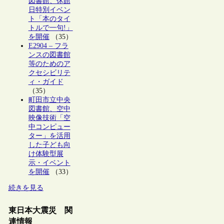
図書館、休館
日特別イベン
ト「本のタイ
トルで一句!」
を開催
（35）
E2904 – フラ
ンスの図書館
等のためのア
クセシビリテ
ィ・ガイド
（35）
町田市立中央
図書館、空中
映像技術「空
中コンピュー
ター」を活用
した子ども向
け体験型展
示・イベント
を開催
（33）
続きを見る
東日本大震災 関
連情報