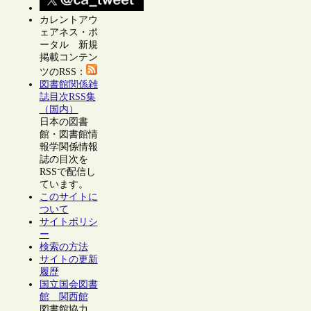
カレントアウ
ェアネス・ポ
ータル 新規
掲載コンテン
ツのRSS：
図書館関係雑
誌目次RSS集
（国内）
日本の図書
館・図書館情
報学関係情報
誌の目次を
RSSで配信し
ています。
このサイトに
ついて
サイトポリシ
ー
検索の方法
サイトの更新
履歴
国立国会図書
館 関西館
図書館協力