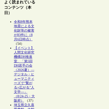
よく読まれている
コンテンツ（本
日）
令和8年熊本
地震による文
化財等の被害
が83件に（8
月6日時点）
（54）
【イベント】
人間文化研究
機構DH推進
室、「第5回
DH若手の会
（2026夏）―
デジタル・ヒ
ューマニティ
ーズで“繋が
る×広がる”人
文学―」
（8/24-25・大
阪府）
（37）
埼玉県立久喜